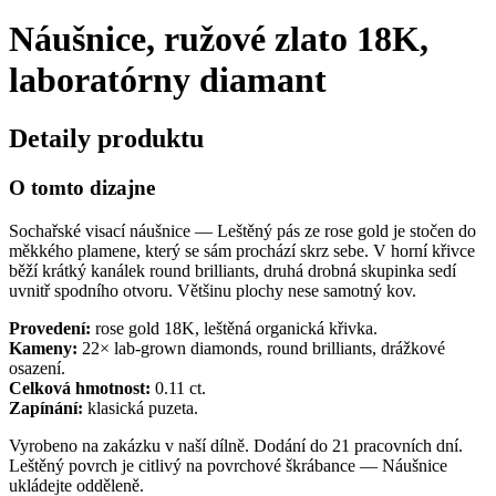
Náušnice, ružové zlato 18K,
laboratórny diamant
Detaily produktu
O tomto dizajne
Sochařské visací náušnice — Leštěný pás ze rose gold je stočen do
měkkého plamene, který se sám prochází skrz sebe. V horní křivce
běží krátký kanálek round brilliants, druhá drobná skupinka sedí
uvnitř spodního otvoru. Většinu plochy nese samotný kov.
Provedení:
rose gold 18K, leštěná organická křivka.
Kameny:
22× lab-grown diamonds, round brilliants, drážkové
osazení.
Celková hmotnost:
0.11 ct.
Zapínání:
klasická puzeta.
Vyrobeno na zakázku v naší dílně. Dodání do 21 pracovních dní.
Leštěný povrch je citlivý na povrchové škrábance — Náušnice
ukládejte odděleně.