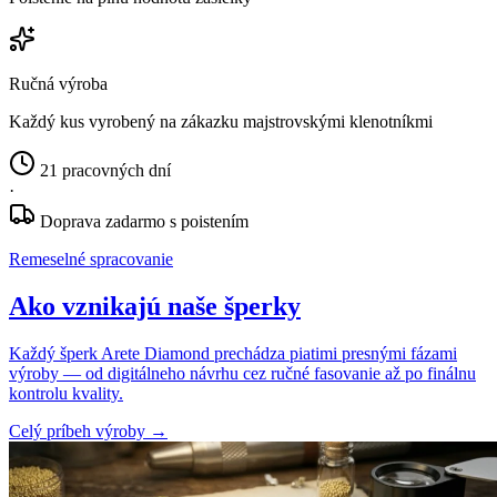
Ručná výroba
Každý kus vyrobený na zákazku majstrovskými klenotníkmi
21 pracovných dní
·
Doprava zadarmo s poistením
Remeselné spracovanie
Ako vznikajú naše šperky
Každý šperk Arete Diamond prechádza piatimi presnými fázami
výroby — od digitálneho návrhu cez ručné fasovanie až po finálnu
kontrolu kvality.
Celý príbeh výroby
→