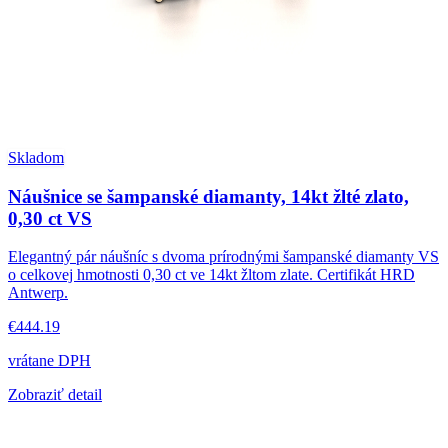
Skladom
Náušnice se šampanské diamanty, 14kt žlté zlato,
0,30 ct VS
Elegantný pár náušníc s dvoma prírodnými šampanské diamanty VS
o celkovej hmotnosti 0,30 ct ve 14kt žltom zlate. Certifikát HRD
Antwerp.
€444.19
vrátane DPH
Zobraziť detail