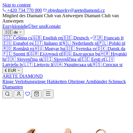
Skip to content
+420 734 770 000
objednavky@aretediamond.cz
Mitglied des Diamant Club van Antwerpen
Diamant Club van
Antwerpen
Enzyklopädie
Über uns
Kontakt
🇩🇪
de
🇨🇿
Čeština
cs
🇬🇧
English
en
🇩🇪
Deutsch
🇫🇷
Français
fr
🇪🇸
Español
es
🇮🇹
Italiano
it
🇳🇱
Nederlands
nl
🇵🇱
Polski
pl
🇷🇴
Română
ro
🇭🇺
Magyar
hu
🇸🇪
Svenska
sv
🇩🇰
Dansk
da
🇫🇮
Suomi
fi
🇬🇷
Ελληνικά
el
🇧🇬
Български
bg
🇭🇷
Hrvatski
hr
🇸🇰
Slovenčina
sk
🇸🇮
Slovenščina
sl
🇪🇪
Eesti
et
🇱🇻
Latviešu
lv
🇱🇹
Lietuvių
lt
🇺🇦
Українська
uk
🇷🇸
Српски
sr
€
EUR
ARETE DIAMOND
Ringe
Verlobungsringe
Halsketten
Ohrringe
Armbänder
Schmuck
Diamanten