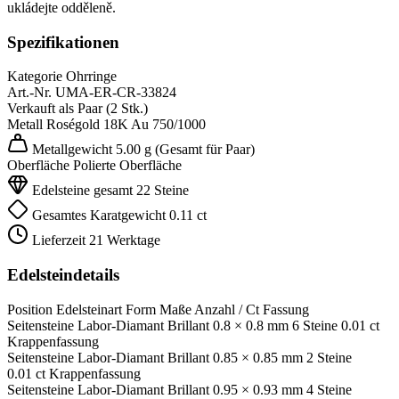
ukládejte odděleně.
Spezifikationen
Kategorie
Ohrringe
Art.-Nr.
UMA-ER-CR-33824
Verkauft als
Paar (2 Stk.)
Metall
Roségold 18K
Au 750/1000
Metallgewicht
5.00 g
(Gesamt für Paar)
Oberfläche
Polierte Oberfläche
Edelsteine gesamt
22 Steine
Gesamtes Karatgewicht
0.11 ct
Lieferzeit
21 Werktage
Edelsteindetails
Position
Edelsteinart
Form
Maße
Anzahl / Ct
Fassung
Seitensteine
Labor-Diamant
Brillant
0.8 × 0.8 mm
6 Steine
0.01 ct
Krappenfassung
Seitensteine
Labor-Diamant
Brillant
0.85 × 0.85 mm
2 Steine
0.01 ct
Krappenfassung
Seitensteine
Labor-Diamant
Brillant
0.95 × 0.93 mm
4 Steine