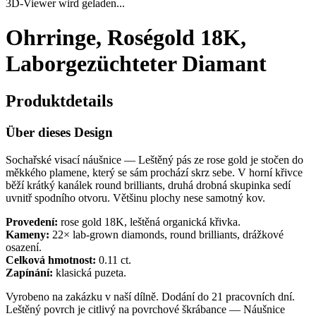
3D-Viewer wird geladen...
Ohrringe, Roségold 18K,
Laborgezüchteter Diamant
Produktdetails
Über dieses Design
Sochařské visací náušnice — Leštěný pás ze rose gold je stočen do
měkkého plamene, který se sám prochází skrz sebe. V horní křivce
běží krátký kanálek round brilliants, druhá drobná skupinka sedí
uvnitř spodního otvoru. Většinu plochy nese samotný kov.
Provedení:
rose gold 18K, leštěná organická křivka.
Kameny:
22× lab-grown diamonds, round brilliants, drážkové
osazení.
Celková hmotnost:
0.11 ct.
Zapínání:
klasická puzeta.
Vyrobeno na zakázku v naší dílně. Dodání do 21 pracovních dní.
Leštěný povrch je citlivý na povrchové škrábance — Náušnice