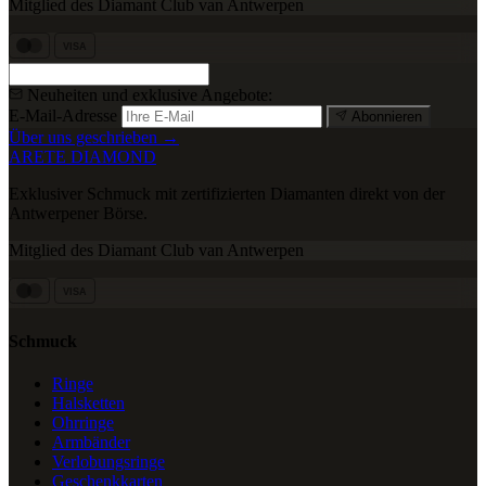
Mitglied des Diamant Club van Antwerpen
VISA
Neuheiten und exklusive Angebote:
E-Mail-Adresse
Abonnieren
Über uns geschrieben →
ARETE DIAMOND
Exklusiver Schmuck mit zertifizierten Diamanten direkt von der
Antwerpener Börse.
Mitglied des Diamant Club van Antwerpen
VISA
Schmuck
Ringe
Halsketten
Ohrringe
Armbänder
Verlobungsringe
Geschenkkarten