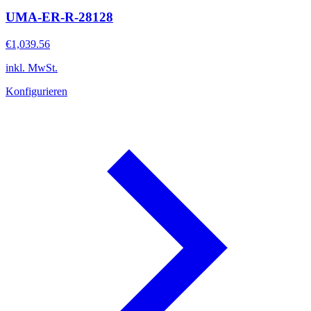
UMA-ER-R-28128
€1,039.56
inkl. MwSt.
Konfigurieren