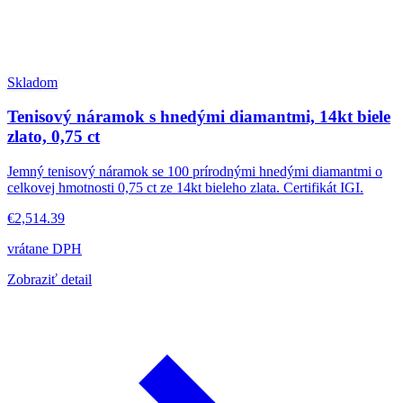
Skladom
Tenisový náramok s hnedými diamantmi, 14kt biele
zlato, 0,75 ct
Jemný tenisový náramok se 100 prírodnými hnedými diamantmi o
celkovej hmotnosti 0,75 ct ze 14kt bieleho zlata. Certifikát IGI.
€2,514.39
vrátane DPH
Zobraziť detail