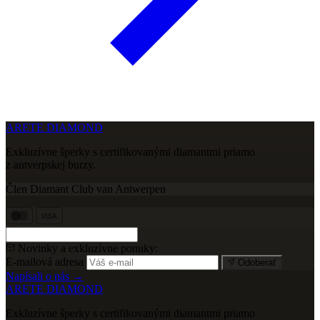
ARETE DIAMOND
Exkluzívne šperky s certifikovanými diamantmi priamo
z antverpskej burzy.
Člen Diamant Club van Antwerpen
VISA
Novinky a exkluzívne ponuky:
E-mailová adresa
Odoberať
Napísali o nás →
ARETE DIAMOND
Exkluzívne šperky s certifikovanými diamantmi priamo