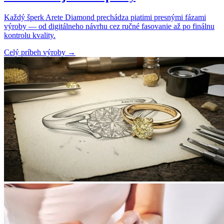
Každý šperk Arete Diamond prechádza piatimi presnými fázami
výroby — od digitálneho návrhu cez ručné fasovanie až po finálnu
kontrolu kvality.
Celý príbeh výroby
→