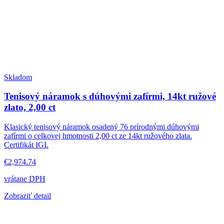
Skladom
Tenisový náramok s dúhovými zafírmi, 14kt ružové
zlato, 2,00 ct
Klasický tenisový náramok osadený 76 prírodnými dúhovými
zafírmi o celkovej hmotnosti 2,00 ct ze 14kt ružového zlata.
Certifikát IGI.
€2,974.74
vrátane DPH
Zobraziť detail