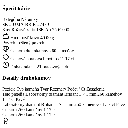
Špecifikácie
Kategória
Náramky
SKU
UMA-BR-R-27479
Kov
Ružové zlato 18K
Au 750/1000
Hmotnosť kovu
46.00 g
Povrch
Leštený povrch
Celkom drahokamov
260 kameňov
Celková karátová hmotnosť
1.17 ct
Doba dodania
21 pracovných dní
Detaily drahokamov
Pozícia
Typ kameňa
Tvar
Rozmery
Počet / Ct
Zasadenie
Telo prsteňa
Laboratórny diamant
Briliant
1 × 1 mm
260 kameňov
1.17 ct
Pavé
Laboratórny diamant
Briliant
1 × 1 mm
260 kameňov
· 1.17 ct
Pavé
Celkom
260 kameňov
1.17 ct
Celkom
260 kameňov
1.17 ct