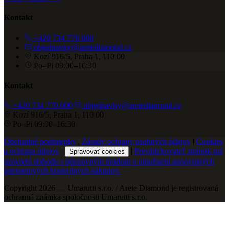
Kontakt
+420 734 770 000
objednavky@aretediamond.cz
Kozí 916/5, Praha 1, 110 00
Po–Pi 09:00–16:30
Kontakt
+420 734 770 000
objednavky@aretediamond.cz
Kozí 916/5, Praha 1, 110 00
Po–Pi 09:00–16:30
Obchodné podmienky
|
Zásady ochrany osobných údajov
|
Cookies
a ochrana údajov
|
|
Prevádzkovateľ stránok má
Spravovať cookies
uzavretú dohodu s púnzovným úradom o umožnení anonymných
internetových kontrolných nákupov.
Copyright 2026 — Umarutti s.r.o. / Arete Diamond je registrovaná
ochranná známka spoločnosti Umarutti s.r.o.