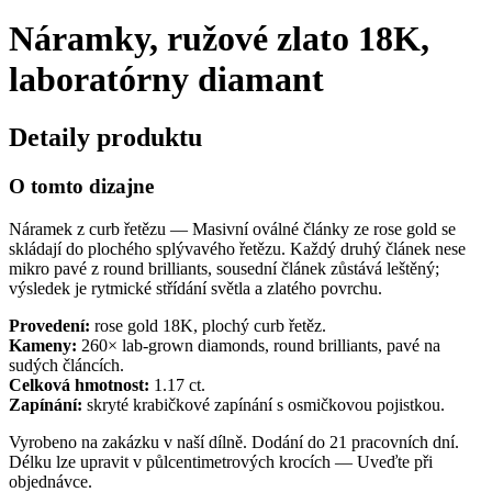
Náramky, ružové zlato 18K,
laboratórny diamant
Detaily produktu
O tomto dizajne
Náramek z curb řetězu — Masivní oválné články ze rose gold se
skládají do plochého splývavého řetězu. Každý druhý článek nese
mikro pavé z round brilliants, sousední článek zůstává leštěný;
výsledek je rytmické střídání světla a zlatého povrchu.
Provedení:
rose gold 18K, plochý curb řetěz.
Kameny:
260× lab-grown diamonds, round brilliants, pavé na
sudých článcích.
Celková hmotnost:
1.17 ct.
Zapínání:
skryté krabičkové zapínání s osmičkovou pojistkou.
Vyrobeno na zakázku v naší dílně. Dodání do 21 pracovních dní.
Délku lze upravit v půlcentimetrových krocích — Uveďte při
objednávce.