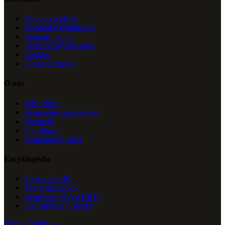
Doprava a platba
Obchodné podmienky
Vrátenie tovaru
Reklamačný poriadok
Cookies
Púnzové značky
O nás
Náš príbeh
Remeselné spracovanie
Na mieru
V médiách
Diamantová trofej
Encyklopédia
Sprievodca 4C
Tvary diamantov
Certifikáty GIA a HRD
Starostlivosť o šperky
Všetky články →