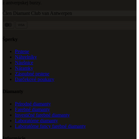
z antverpskej burzy.
Člen Diamant Club van Antwerpen
VISA
Šperky
Prstene
Náhrelníky
Náušnice
Náramky
Zásnubné prstene
Darčekové poukazy
Diamanty
Prírodné diamanty
Farebné diamanty
Investičné farebné diamanty
Laboratórne diamanty
Laboratórne fancy farebné diamanty
Informácie