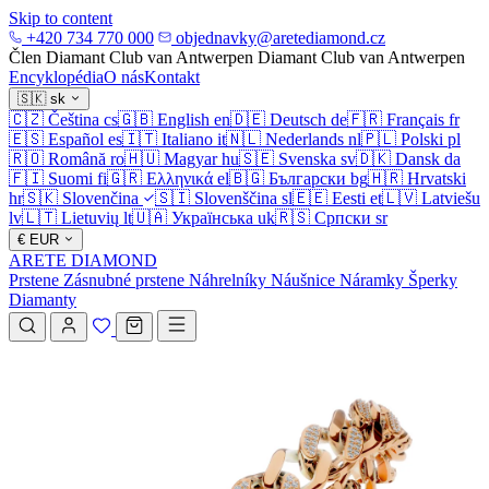
Skip to content
+420 734 770 000
objednavky@aretediamond.cz
Člen Diamant Club van Antwerpen
Diamant Club van Antwerpen
Encyklopédia
O nás
Kontakt
🇸🇰
sk
🇨🇿
Čeština
cs
🇬🇧
English
en
🇩🇪
Deutsch
de
🇫🇷
Français
fr
🇪🇸
Español
es
🇮🇹
Italiano
it
🇳🇱
Nederlands
nl
🇵🇱
Polski
pl
🇷🇴
Română
ro
🇭🇺
Magyar
hu
🇸🇪
Svenska
sv
🇩🇰
Dansk
da
🇫🇮
Suomi
fi
🇬🇷
Ελληνικά
el
🇧🇬
Български
bg
🇭🇷
Hrvatski
hr
🇸🇰
Slovenčina
🇸🇮
Slovenščina
sl
🇪🇪
Eesti
et
🇱🇻
Latviešu
lv
🇱🇹
Lietuvių
lt
🇺🇦
Українська
uk
🇷🇸
Српски
sr
€
EUR
ARETE DIAMOND
Prstene
Zásnubné prstene
Náhrelníky
Náušnice
Náramky
Šperky
Diamanty