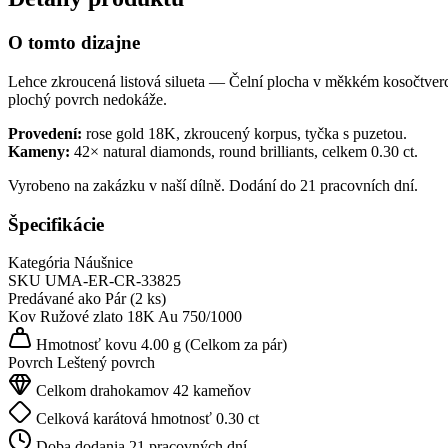
O tomto dizajne
Lehce zkroucená listová silueta — Čelní plocha v měkkém kosočtvercov
plochý povrch nedokáže.
Provedení:
rose gold 18K, zkroucený korpus, tyčka s puzetou.
Kameny:
42× natural diamonds, round brilliants, celkem 0.30 ct.
Vyrobeno na zakázku v naší dílně. Dodání do 21 pracovních dní.
Špecifikácie
Kategória
Náušnice
SKU
UMA-ER-CR-33825
Predávané ako
Pár (2 ks)
Kov
Ružové zlato 18K
Au 750/1000
Hmotnosť kovu
4.00 g
(Celkom za pár)
Povrch
Leštený povrch
Celkom drahokamov
42 kameňov
Celková karátová hmotnosť
0.30 ct
Doba dodania
21 pracovných dní