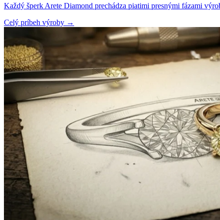
Každý šperk Arete Diamond prechádza piatimi presnými fázami výroby
Celý príbeh výroby
→