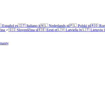

Español
es
🇮🇹
Italiano
it
🇳🇱
Nederlands
nl
🇵🇱
Polski
pl
🇷🇴
Ro
ina
🇸🇮
Slovenščina
sl
🇪🇪
Eesti
et
🇱🇻
Latviešu
lv
🇱🇹
Lietuvių
l
manty