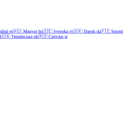
mână
ro
🇭🇺
Magyar
hu
🇸🇪
Svenska
sv
🇩🇰
Dansk
da
🇫🇮
Suomi
t
🇺🇦
Українська
uk
🇷🇸
Српски
sr