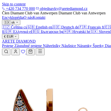
Skip to content
+420 734 770 000
objednavky@aretediamond.cz
Člen Diamant Club van Antwerpen
Diamant Club van Antwerpen
Encyklopédia
O nás
Kontakt
🇸🇰
sk
🇨🇿
Čeština
cs
🇬🇧
English
en
🇩🇪
Deutsch
de
🇫🇷
Français
fr
🇪
fi
🇬🇷
Ελληνικά
el
🇧🇬
Български
bg
🇭🇷
Hrvatski
hr
🇸🇰
Slovenč
€
EUR
ARETE DIAMOND
Prstene
Zásnubné prstene
Náhrelníky
Náušnice
Náramky
Šperky
Dia