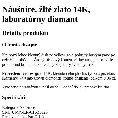
Náušnice, žlté zlato 14K,
laboratórny diamant
Detaily produktu
O tomto dizajne
Kruhový lehce klenutý disk ze yellow gold pokrytý hustým pavé po
celé čelní ploše — Žádný středový kámen, žádný rám, jen souvislé
pole round brilliants, které čte jako jediný světelný disk.
Provedení:
yellow gold 14K, klenutá čelní plocha, tyčka s puzetou.
Kameny:
74× lab-grown diamonds, round brilliants, celkem 0.96 ct.
Vyrobeno na zakázku v naší dílně. Dodání do 21 pracovních dní.
Špecifikácie
Kategória
Náušnice
SKU
UMA-ER-CR-33823
Predávané ako
Pár (2 ks)