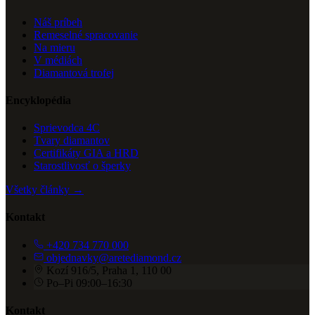
Náš príbeh
Remeselné spracovanie
Na mieru
V médiách
Diamantová trofej
Encyklopédia
Sprievodca 4C
Tvary diamantov
Certifikáty GIA a HRD
Starostlivosť o šperky
Všetky články →
Kontakt
+420 734 770 000
objednavky@aretediamond.cz
Kozí 916/5, Praha 1, 110 00
Po–Pi 09:00–16:30
Kontakt