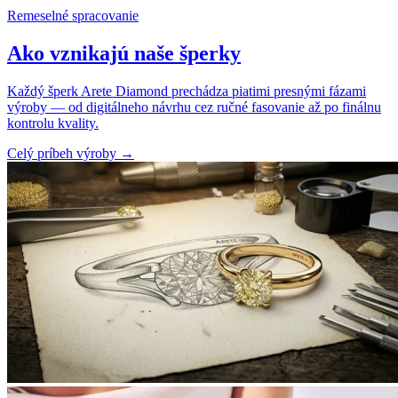
Remeselné spracovanie
Ako vznikajú naše šperky
Každý šperk Arete Diamond prechádza piatimi presnými fázami
výroby — od digitálneho návrhu cez ručné fasovanie až po finálnu
kontrolu kvality.
Celý príbeh výroby
→