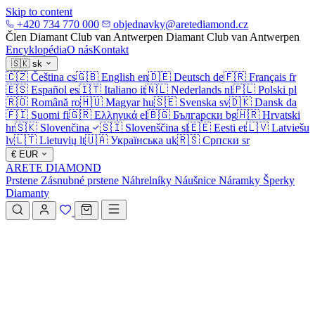
Skip to content
+420 734 770 000
objednavky@aretediamond.cz
Člen Diamant Club van Antwerpen
Diamant Club van Antwerpen
Encyklopédia
O nás
Kontakt
🇸🇰
sk
🇨🇿
Čeština
cs
🇬🇧
English
en
🇩🇪
Deutsch
de
🇫🇷
Français
fr
🇪🇸
Español
es
🇮🇹
Italiano
it
🇳🇱
Nederlands
nl
🇵🇱
Polski
pl
🇷🇴
Română
ro
🇭🇺
Magyar
hu
🇸🇪
Svenska
sv
🇩🇰
Dansk
da
🇫🇮
Suomi
fi
🇬🇷
Ελληνικά
el
🇧🇬
Български
bg
🇭🇷
Hrvatski
hr
🇸🇰
Slovenčina
🇸🇮
Slovenščina
sl
🇪🇪
Eesti
et
🇱🇻
Latviešu
lv
🇱🇹
Lietuvių
lt
🇺🇦
Українська
uk
🇷🇸
Српски
sr
€
EUR
ARETE DIAMOND
Prstene
Zásnubné prstene
Náhrelníky
Náušnice
Náramky
Šperky
Diamanty