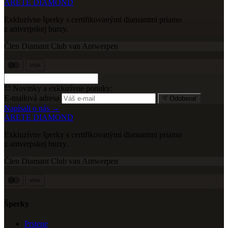
ARETE DIAMOND
Exkluzívne šperky s certifikovanými diamantmi priamo
z antverpskej burzy.
Člen Diamant Club van Antwerpen
VISA
Novinky a exkluzívne ponuky:
E-mailová adresa
Odoberať
Napísali o nás →
ARETE DIAMOND
Exkluzívne šperky s certifikovanými diamantmi priamo
z antverpskej burzy.
Člen Diamant Club van Antwerpen
VISA
Šperky
Prstene