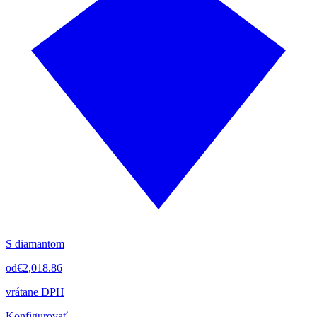
S diamantom
od
€2,018.86
vrátane DPH
Konfigurovať