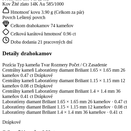
Kov
Žlté zlato 14K
Au 585/1000
Hmotnosť kovu
3.90 g
(Celkom za pár)
Povrch
Leštený povrch
Celkom drahokamov
74 kameňov
Celková karátová hmotnosť
0.96 ct
Doba dodania
21 pracovných dní
Detaily drahokamov
Pozícia
Typ kameňa
Tvar
Rozmery
Počet / Ct
Zasadenie
Centrálny kameň
Laboratórny diamant
Briliant
1.65 × 1.65 mm
26
kameňov
0.47 ct
Drápkové
Centrálny kameň
Laboratórny diamant
Briliant
1.15 × 1.15 mm
12
kameňov
0.08 ct
Drápkové
Centrálny kameň
Laboratórny diamant
Briliant
1.4 × 1.4 mm
36
kameňov
0.41 ct
Drápkové
Laboratórny diamant
Briliant
1.65 × 1.65 mm
26 kameňov
· 0.47 ct
Laboratórny diamant
Briliant
1.15 × 1.15 mm
12 kameňov
· 0.08 ct
Laboratórny diamant
Briliant
1.4 × 1.4 mm
36 kameňov
· 0.41 ct
Drápkové