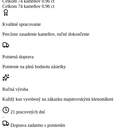
Celkom
74 kameňov
0.96 ct
Celkom
74 kameňov
0.96 ct
Kvalitné spracovanie
Precízne zasadenie kameňov, ručné dokončenie
Poistená doprava
Poistenie na plnú hodnotu zásielky
Ručná výroba
Každý kus vyrobený na zákazku majstrovskými klenotníkmi
21 pracovných dní
·
Doprava zadarmo s poistením