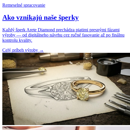
Remeselné spracovanie
Ako vznikajú naše šperky
Každý šperk Arete Diamond prechádza piatimi presnými fázami
výroby — od digitálneho návrhu cez ručné fasovanie až po finálnu
kontrolu kvality.
Celý príbeh výroby
→