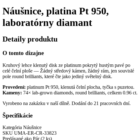
Náušnice, platina Pt 950,
laboratórny diamant
Detaily produktu
O tomto dizajne
Kruhový lehce klenutý disk ze platinum pokrytý hustým pavé po
celé čelní ploše — Žádný středový kámen, žádný rám, jen souvislé
pole round brilliants, které čte jako jediný světelný disk.
Provedení:
platinum Pt 950, klenutá čelní plocha, tyčka s puzetou.
Kameny:
74× lab-grown diamonds, round brilliants, celkem 0.96 ct.
Vyrobeno na zakázku v naší dílně. Dodání do 21 pracovních dní.
Špecifikácie
Kategória
Náušnice
SKU
UMA-ER-CR-33823
Predávané ako
Pár (2 ks)