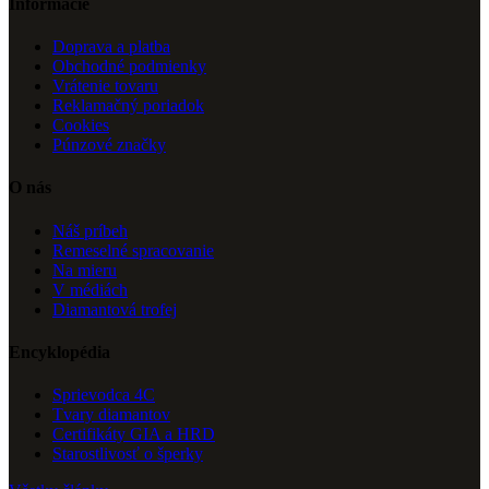
Informácie
Doprava a platba
Obchodné podmienky
Vrátenie tovaru
Reklamačný poriadok
Cookies
Púnzové značky
O nás
Náš príbeh
Remeselné spracovanie
Na mieru
V médiách
Diamantová trofej
Encyklopédia
Sprievodca 4C
Tvary diamantov
Certifikáty GIA a HRD
Starostlivosť o šperky