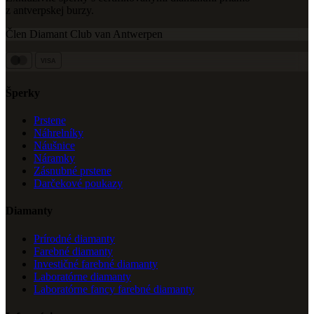
z antverpskej burzy.
Člen Diamant Club van Antwerpen
VISA
Šperky
Prstene
Náhrelníky
Náušnice
Náramky
Zásnubné prstene
Darčekové poukazy
Diamanty
Prírodné diamanty
Farebné diamanty
Investičné farebné diamanty
Laboratórne diamanty
Laboratórne fancy farebné diamanty