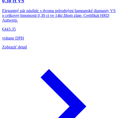
0,30 ct VS
Elegantný pár náušníc s dvoma prírodnými šampanské diamanty VS
o celkovej hmotnosti 0,30 ct ve 14kt žltom zlate. Certifikát HRD
Antwerp.
€443.35
vrátane DPH
Zobraziť detail