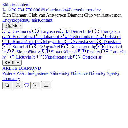
Skip to content
+420 734 770 000
objednavky@aretediamond.cz
Člen Diamant Club van Antwerpen
Diamant Club van Antwerpen
Encyklopédia
O nás
Kontakt
🇸🇰
sk
🇨🇿
Čeština
cs
🇬🇧
English
en
🇩🇪
Deutsch
de
🇫🇷
Français
fr
🇪🇸
Español
es
🇮🇹
Italiano
it
🇳🇱
Nederlands
nl
🇵🇱
Polski
pl
🇷🇴
Română
ro
🇭🇺
Magyar
hu
🇸🇪
Svenska
sv
🇩🇰
Dansk
da
🇫🇮
Suomi
fi
🇬🇷
Ελληνικά
el
🇧🇬
Български
bg
🇭🇷
Hrvatski
hr
🇸🇰
Slovenčina
🇸🇮
Slovenščina
sl
🇪🇪
Eesti
et
🇱🇻
Latviešu
lv
🇱🇹
Lietuvių
lt
🇺🇦
Українська
uk
🇷🇸
Српски
sr
€
EUR
ARETE DIAMOND
Prstene
Zásnubné prstene
Náhrelníky
Náušnice
Náramky
Šperky
Diamanty