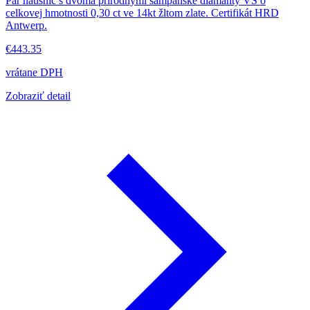
Pár náušníc s dvoma prírodnými šampanské diamanty VS o
celkovej hmotnosti 0,30 ct ve 14kt žltom zlate. Certifikát HRD
Antwerp.
€443.35
vrátane DPH
Zobraziť detail