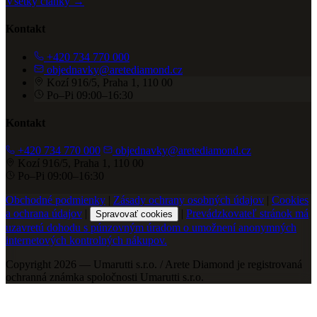
Všetky články →
Kontakt
+420 734 770 000
objednavky@aretediamond.cz
Kozí 916/5, Praha 1, 110 00
Po–Pi 09:00–16:30
Kontakt
+420 734 770 000
objednavky@aretediamond.cz
Kozí 916/5, Praha 1, 110 00
Po–Pi 09:00–16:30
Obchodné podmienky
|
Zásady ochrany osobných údajov
|
Cookies
a ochrana údajov
|
|
Prevádzkovateľ stránok má
Spravovať cookies
uzavretú dohodu s púnzovným úradom o umožnení anonymných
internetových kontrolných nákupov.
Copyright 2026 — Umarutti s.r.o. / Arete Diamond je registrovaná
ochranná známka spoločnosti Umarutti s.r.o.