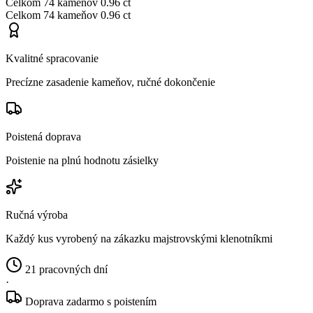
Celkom
74 kameňov
0.96 ct
Celkom
74 kameňov
0.96 ct
Kvalitné spracovanie
Precízne zasadenie kameňov, ručné dokončenie
Poistená doprava
Poistenie na plnú hodnotu zásielky
Ručná výroba
Každý kus vyrobený na zákazku majstrovskými klenotníkmi
21 pracovných dní
·
Doprava zadarmo s poistením