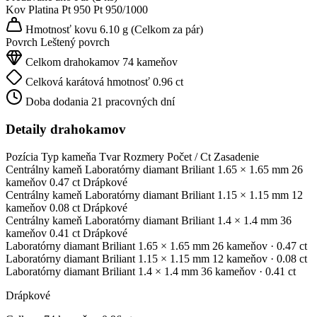
Kov
Platina Pt 950
Pt 950/1000
Hmotnosť kovu
6.10 g
(Celkom za pár)
Povrch
Leštený povrch
Celkom drahokamov
74 kameňov
Celková karátová hmotnosť
0.96 ct
Doba dodania
21 pracovných dní
Detaily drahokamov
Pozícia
Typ kameňa
Tvar
Rozmery
Počet / Ct
Zasadenie
Centrálny kameň
Laboratórny diamant
Briliant
1.65 × 1.65 mm
26
kameňov
0.47 ct
Drápkové
Centrálny kameň
Laboratórny diamant
Briliant
1.15 × 1.15 mm
12
kameňov
0.08 ct
Drápkové
Centrálny kameň
Laboratórny diamant
Briliant
1.4 × 1.4 mm
36
kameňov
0.41 ct
Drápkové
Laboratórny diamant
Briliant
1.65 × 1.65 mm
26 kameňov
· 0.47 ct
Laboratórny diamant
Briliant
1.15 × 1.15 mm
12 kameňov
· 0.08 ct
Laboratórny diamant
Briliant
1.4 × 1.4 mm
36 kameňov
· 0.41 ct
Drápkové