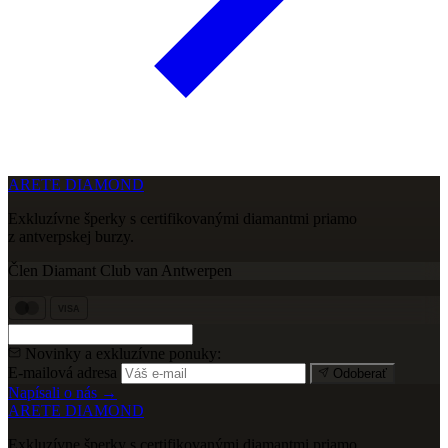
ARETE DIAMOND
Exkluzívne šperky s certifikovanými diamantmi priamo
z antverpskej burzy.
Člen Diamant Club van Antwerpen
VISA
Novinky a exkluzívne ponuky:
E-mailová adresa
Odoberať
Napísali o nás →
ARETE DIAMOND
Exkluzívne šperky s certifikovanými diamantmi priamo