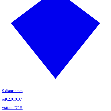
S diamantom
od
€2,010.37
vrátane DPH