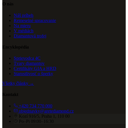
O nás
Náš príbeh
Remeselné spracovanie
Na mieru
V médiách
Diamantová trofej
Encyklopédia
Sprievodca 4C
Tvary diamantov
Certifikáty GIA a HRD
Starostlivosť o šperky
Všetky články →
Kontakt
+420 734 770 000
objednavky@aretediamond.cz
Kozí 916/5, Praha 1, 110 00
Po–Pi 09:00–16:30