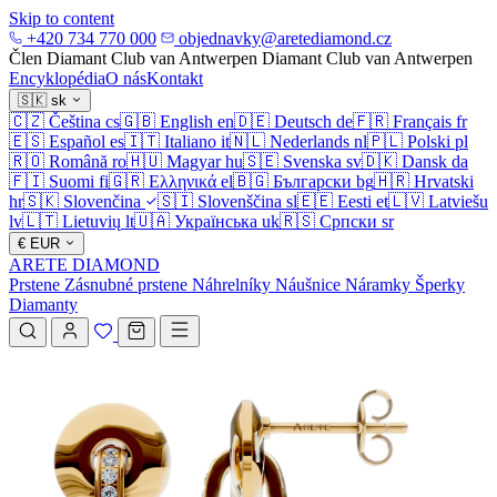
Skip to content
+420 734 770 000
objednavky@aretediamond.cz
Člen Diamant Club van Antwerpen
Diamant Club van Antwerpen
Encyklopédia
O nás
Kontakt
🇸🇰
sk
🇨🇿
Čeština
cs
🇬🇧
English
en
🇩🇪
Deutsch
de
🇫🇷
Français
fr
🇪🇸
Español
es
🇮🇹
Italiano
it
🇳🇱
Nederlands
nl
🇵🇱
Polski
pl
🇷🇴
Română
ro
🇭🇺
Magyar
hu
🇸🇪
Svenska
sv
🇩🇰
Dansk
da
🇫🇮
Suomi
fi
🇬🇷
Ελληνικά
el
🇧🇬
Български
bg
🇭🇷
Hrvatski
hr
🇸🇰
Slovenčina
🇸🇮
Slovenščina
sl
🇪🇪
Eesti
et
🇱🇻
Latviešu
lv
🇱🇹
Lietuvių
lt
🇺🇦
Українська
uk
🇷🇸
Српски
sr
€
EUR
ARETE DIAMOND
Prstene
Zásnubné prstene
Náhrelníky
Náušnice
Náramky
Šperky
Diamanty