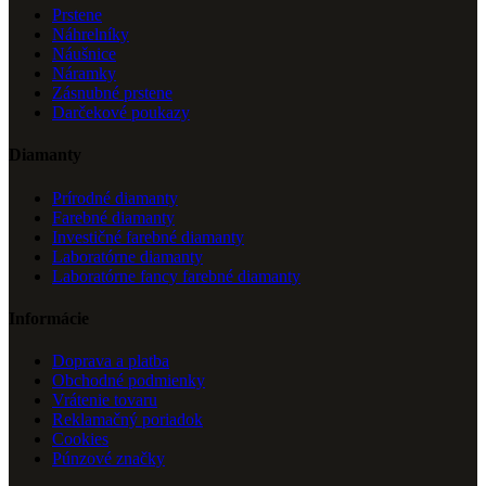
Prstene
Náhrelníky
Náušnice
Náramky
Zásnubné prstene
Darčekové poukazy
Diamanty
Prírodné diamanty
Farebné diamanty
Investičné farebné diamanty
Laboratórne diamanty
Laboratórne fancy farebné diamanty
Informácie
Doprava a platba
Obchodné podmienky
Vrátenie tovaru
Reklamačný poriadok
Cookies
Púnzové značky