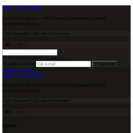
ARETE DIAMOND
Exkluzívne šperky s certifikovanými diamantmi priamo
z antverpskej burzy.
Člen Diamant Club van Antwerpen
VISA
Novinky a exkluzívne ponuky:
E-mailová adresa
Odoberať
Napísali o nás →
ARETE DIAMOND
Exkluzívne šperky s certifikovanými diamantmi priamo
z antverpskej burzy.
Člen Diamant Club van Antwerpen
VISA
Šperky