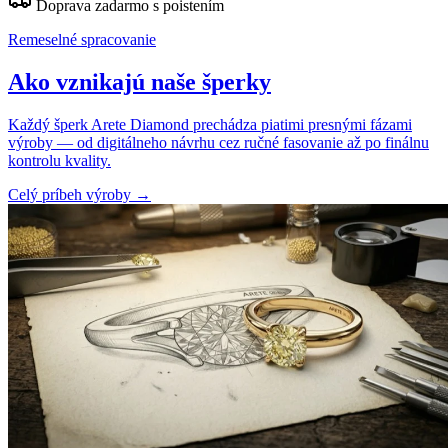
Doprava zadarmo s poistením
Remeselné spracovanie
Ako vznikajú naše šperky
Každý šperk Arete Diamond prechádza piatimi presnými fázami
výroby — od digitálneho návrhu cez ručné fasovanie až po finálnu
kontrolu kvality.
Celý príbeh výroby
→