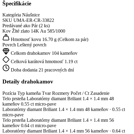
Špecifikácie
Kategória
Náušnice
SKU
UMA-ER-CR-33822
Predávané ako
Pár (2 ks)
Kov
Žlté zlato 14K
Au 585/1000
Hmotnosť kovu
16.70 g
(Celkom za pár)
Povrch
Leštený povrch
Celkom drahokamov
104 kameňov
Celková karátová hmotnosť
1.19 ct
Doba dodania
21 pracovných dní
Detaily drahokamov
Pozícia
Typ kameňa
Tvar
Rozmery
Počet / Ct
Zasadenie
Telo prsteňa
Laboratórny diamant
Briliant
1.4 × 1.4 mm
48
kameňov
0.55 ct
micro-pave
Laboratórny diamant
Briliant
1.4 × 1.4 mm
48 kameňov
· 0.55 ct
micro-pave
Telo prsteňa
Laboratórny diamant
Briliant
1.4 × 1.4 mm
56
kameňov
0.64 ct
micro-pave
Laboratórny diamant
Briliant
1.4 × 1.4 mm
56 kameňov
· 0.64 ct