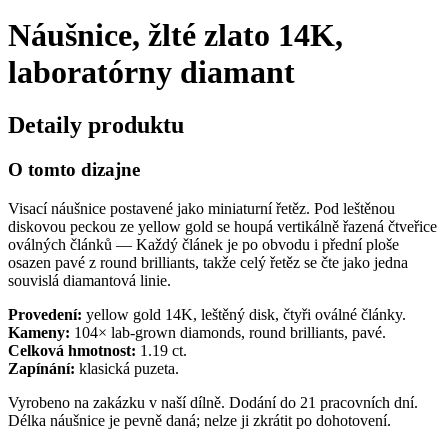
Náušnice, žlté zlato 14K,
laboratórny diamant
Detaily produktu
O tomto dizajne
Visací náušnice postavené jako miniaturní řetěz. Pod leštěnou
diskovou peckou ze yellow gold se houpá vertikálně řazená čtveřice
oválných článků — Každý článek je po obvodu i přední ploše
osazen pavé z round brilliants, takže celý řetěz se čte jako jedna
souvislá diamantová linie.
Provedení:
yellow gold 14K, leštěný disk, čtyři oválné články.
Kameny:
104× lab-grown diamonds, round brilliants, pavé.
Celková hmotnost:
1.19 ct.
Zapínání:
klasická puzeta.
Vyrobeno na zakázku v naší dílně. Dodání do 21 pracovních dní.
Délka náušnice je pevně daná; nelze ji zkrátit po dohotovení.