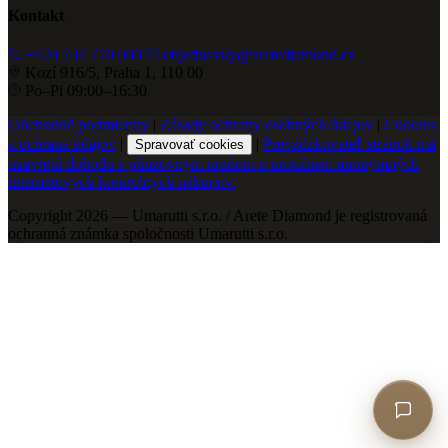
Kontakt
+420 734 770 000
objednavky@aretediamond.cz
Kozí 916/5, Praha 1, 110 00
Po–Pi 09:00–16:30
Obchodné podmienky
|
Zásady ochrany osobných údajov
|
Cookies
a ochrana údajov
|
|
Prevádzkovateľ stránok má
Spravovať cookies
uzavretú dohodu s púnzovným úradom o umožnení anonymných
internetových kontrolných nákupov.
Copyright 2026 — Umarutti s.r.o. / Arete Diamond je registrovaná
ochranná známka spoločnosti Umarutti s.r.o.