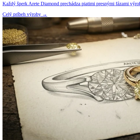
Každý šperk Arete Diamond prechádza piatimi presnými fázami výroby
Celý príbeh výroby
→