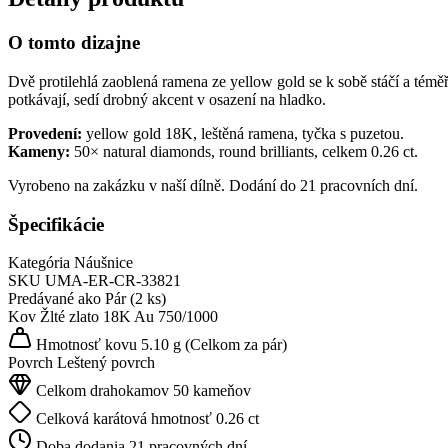
O tomto dizajne
Dvě protilehlá zaoblená ramena ze yellow gold se k sobě stáčí a téměř
potkávají, sedí drobný akcent v osazení na hladko.
Provedení:
yellow gold 18K, leštěná ramena, tyčka s puzetou.
Kameny:
50× natural diamonds, round brilliants, celkem 0.26 ct.
Vyrobeno na zakázku v naší dílně. Dodání do 21 pracovních dní.
Špecifikácie
Kategória
Náušnice
SKU
UMA-ER-CR-33821
Predávané ako
Pár (2 ks)
Kov
Žlté zlato 18K
Au 750/1000
Hmotnosť kovu
5.10 g
(Celkom za pár)
Povrch
Leštený povrch
Celkom drahokamov
50 kameňov
Celková karátová hmotnosť
0.26 ct
Doba dodania
21 pracovných dní