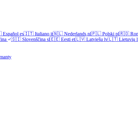

Español
es
🇮🇹
Italiano
it
🇳🇱
Nederlands
nl
🇵🇱
Polski
pl
🇷🇴
Ro
ina
🇸🇮
Slovenščina
sl
🇪🇪
Eesti
et
🇱🇻
Latviešu
lv
🇱🇹
Lietuvių
l
manty