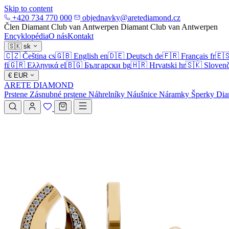
Skip to content
+420 734 770 000
objednavky@aretediamond.cz
Člen Diamant Club van Antwerpen
Diamant Club van Antwerpen
Encyklopédia
O nás
Kontakt
🇸🇰
sk
🇨🇿
Čeština
cs
🇬🇧
English
en
🇩🇪
Deutsch
de
🇫🇷
Français
fr
🇪
fi
🇬🇷
Ελληνικά
el
🇧🇬
Български
bg
🇭🇷
Hrvatski
hr
🇸🇰
Slovenč
€
EUR
ARETE DIAMOND
Prstene
Zásnubné prstene
Náhrelníky
Náušnice
Náramky
Šperky
Dia