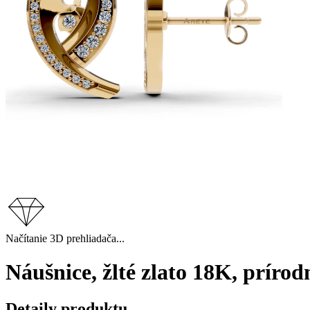
Načítanie 3D prehliadača...
Náušnice, žlté zlato 18K, príro
Detaily produktu