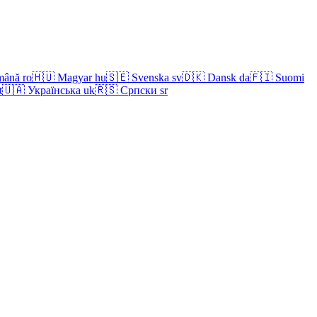
mână
ro
🇭🇺
Magyar
hu
🇸🇪
Svenska
sv
🇩🇰
Dansk
da
🇫🇮
Suomi
t
🇺🇦
Українська
uk
🇷🇸
Српски
sr