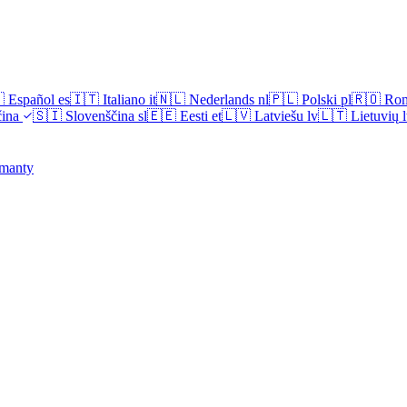

Español
es
🇮🇹
Italiano
it
🇳🇱
Nederlands
nl
🇵🇱
Polski
pl
🇷🇴
Ro
ina
🇸🇮
Slovenščina
sl
🇪🇪
Eesti
et
🇱🇻
Latviešu
lv
🇱🇹
Lietuvių
l
manty