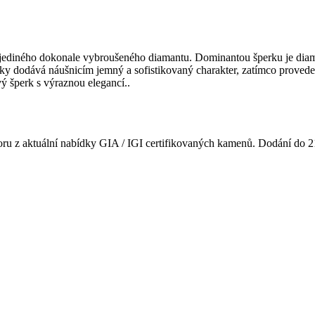
 jediného dokonale vybroušeného diamantu. Dominantou šperku je diama
apky dodává náušnicím jemný a sofistikovaný charakter, zatímco proved
ý šperk s výraznou elegancí..
oru z aktuální nabídky GIA / IGI certifikovaných kamenů. Dodání do 2