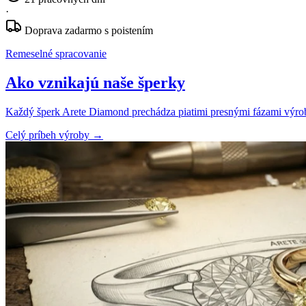
·
Doprava zadarmo s poistením
Remeselné spracovanie
Ako vznikajú naše šperky
Každý šperk Arete Diamond prechádza piatimi presnými fázami výroby
Celý príbeh výroby
→