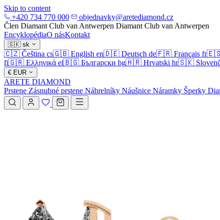
Skip to content
+420 734 770 000
objednavky@aretediamond.cz
Člen Diamant Club van Antwerpen
Diamant Club van Antwerpen
Encyklopédia
O nás
Kontakt
🇸🇰
sk
🇨🇿
Čeština
cs
🇬🇧
English
en
🇩🇪
Deutsch
de
🇫🇷
Français
fr
🇪
fi
🇬🇷
Ελληνικά
el
🇧🇬
Български
bg
🇭🇷
Hrvatski
hr
🇸🇰
Slovenč
€
EUR
ARETE DIAMOND
Prstene
Zásnubné prstene
Náhrelníky
Náušnice
Náramky
Šperky
Dia