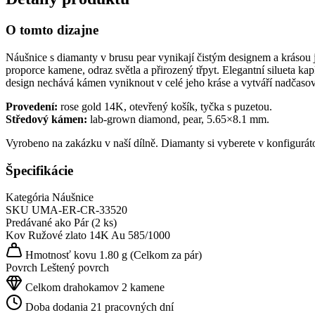
O tomto dizajne
Náušnice s diamanty v brusu pear vynikají čistým designem a krásou
proporce kamene, odraz světla a přirozený třpyt. Elegantní silueta k
design nechává kámen vyniknout v celé jeho kráse a vytváří nadčasov
Provedení:
rose gold 14K, otevřený košík, tyčka s puzetou.
Středový kámen:
lab-grown diamond, pear, 5.65×8.1 mm.
Vyrobeno na zakázku v naší dílně. Diamanty si vyberete v konfigurát
Špecifikácie
Kategória
Náušnice
SKU
UMA-ER-CR-33520
Predávané ako
Pár (2 ks)
Kov
Ružové zlato 14K
Au 585/1000
Hmotnosť kovu
1.80 g
(Celkom za pár)
Povrch
Leštený povrch
Celkom drahokamov
2 kamene
Doba dodania
21 pracovných dní