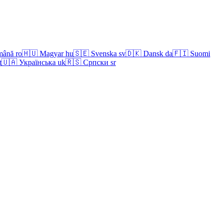
mână
ro
🇭🇺
Magyar
hu
🇸🇪
Svenska
sv
🇩🇰
Dansk
da
🇫🇮
Suomi
t
🇺🇦
Українська
uk
🇷🇸
Српски
sr