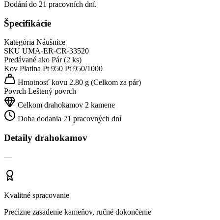
Dodání do 21 pracovních dní.
Špecifikácie
Kategória
Náušnice
SKU
UMA-ER-CR-33520
Predávané ako
Pár (2 ks)
Kov
Platina Pt 950
Pt 950/1000
Hmotnosť kovu
2.80 g
(Celkom za pár)
Povrch
Leštený povrch
Celkom drahokamov
2 kamene
Doba dodania
21 pracovných dní
Detaily drahokamov
—
Kvalitné spracovanie
Precízne zasadenie kameňov, ručné dokončenie