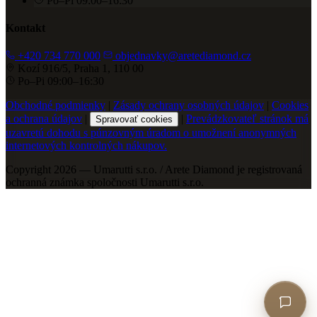
Po–Pi 09:00–16:30
Kontakt
+420 734 770 000
objednavky@aretediamond.cz
Kozí 916/5, Praha 1, 110 00
Po–Pi 09:00–16:30
Obchodné podmienky
|
Zásady ochrany osobných údajov
|
Cookies
a ochrana údajov
|
|
Prevádzkovateľ stránok má
Spravovať cookies
uzavretú dohodu s púnzovným úradom o umožnení anonymných
internetových kontrolných nákupov.
Copyright 2026 — Umarutti s.r.o. / Arete Diamond je registrovaná
ochranná známka spoločnosti Umarutti s.r.o.