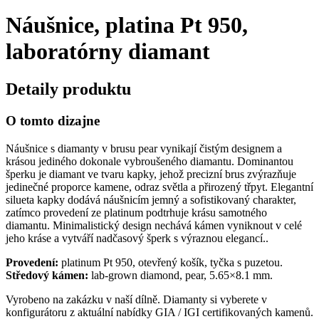
Náušnice, platina Pt 950,
laboratórny diamant
Detaily produktu
O tomto dizajne
Náušnice s diamanty v brusu pear vynikají čistým designem a
krásou jediného dokonale vybroušeného diamantu. Dominantou
šperku je diamant ve tvaru kapky, jehož precizní brus zvýrazňuje
jedinečné proporce kamene, odraz světla a přirozený třpyt. Elegantní
silueta kapky dodává náušnicím jemný a sofistikovaný charakter,
zatímco provedení ze platinum podtrhuje krásu samotného
diamantu. Minimalistický design nechává kámen vyniknout v celé
jeho kráse a vytváří nadčasový šperk s výraznou elegancí..
Provedení:
platinum Pt 950, otevřený košík, tyčka s puzetou.
Středový kámen:
lab-grown diamond, pear, 5.65×8.1 mm.
Vyrobeno na zakázku v naší dílně. Diamanty si vyberete v
konfigurátoru z aktuální nabídky GIA / IGI certifikovaných kamenů.