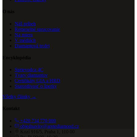
O nás
Náš príbeh
Remeselné spracovanie
Na mieru
V médiách
Diamantová trofej
Encyklopédia
Sprievodca 4C
Tvary diamantov
Certifikáty GIA a HRD
Starostlivosť o šperky
Všetky články →
Kontakt
+420 734 770 000
objednavky@aretediamond.cz
Kozí 916/5, Praha 1, 110 00