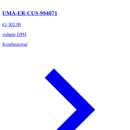
UMA-ER-CUS-994071
€1,302.99
vrátane DPH
Konfigurovať