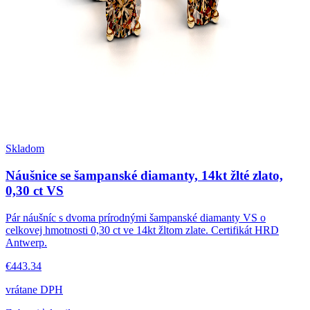
Skladom
Náušnice se šampanské diamanty, 14kt žlté zlato,
0,30 ct VS
Pár náušníc s dvoma prírodnými šampanské diamanty VS o
celkovej hmotnosti 0,30 ct ve 14kt žltom zlate. Certifikát HRD
Antwerp.
€443.34
vrátane DPH