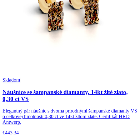
Skladom
Náušnice se šampanské diamanty, 14kt žlté zlato,
0,30 ct VS
Elegantný pár náušníc s dvoma prírodnými šampanské diamanty VS
o celkovej hmotnosti 0,30 ct ve 14kt žltom zlate. Certifikát HRD
Antwerp.
€443.34