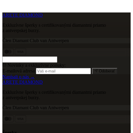
ARETE DIAMOND
Exkluzívne šperky s certifikovanými diamantmi priamo
z antverpskej burzy.
Člen Diamant Club van Antwerpen
VISA
Novinky a exkluzívne ponuky:
E-mailová adresa
Odoberať
Napísali o nás →
ARETE DIAMOND
Exkluzívne šperky s certifikovanými diamantmi priamo
z antverpskej burzy.
Člen Diamant Club van Antwerpen
VISA
Šperky