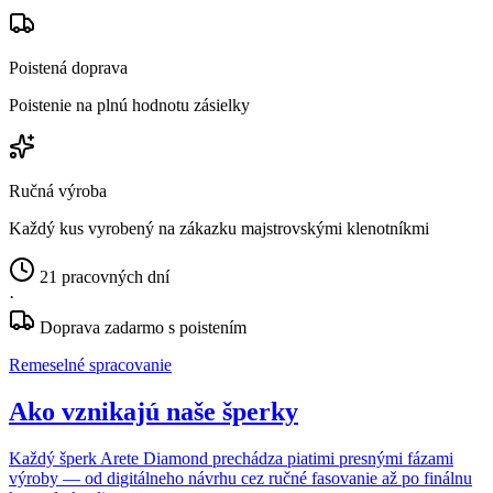
Poistená doprava
Poistenie na plnú hodnotu zásielky
Ručná výroba
Každý kus vyrobený na zákazku majstrovskými klenotníkmi
21 pracovných dní
·
Doprava zadarmo s poistením
Remeselné spracovanie
Ako vznikajú naše šperky
Každý šperk Arete Diamond prechádza piatimi presnými fázami
výroby — od digitálneho návrhu cez ručné fasovanie až po finálnu