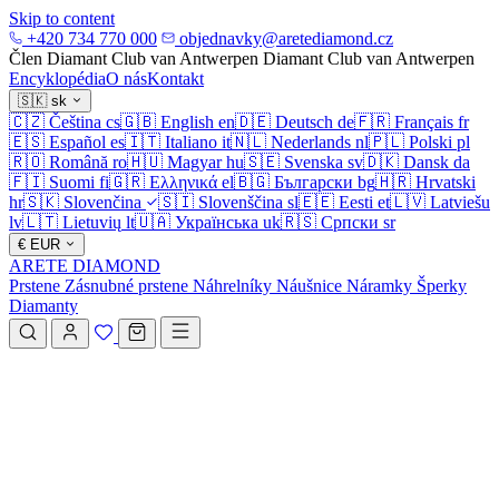
Skip to content
+420 734 770 000
objednavky@aretediamond.cz
Člen Diamant Club van Antwerpen
Diamant Club van Antwerpen
Encyklopédia
O nás
Kontakt
🇸🇰
sk
🇨🇿
Čeština
cs
🇬🇧
English
en
🇩🇪
Deutsch
de
🇫🇷
Français
fr
🇪🇸
Español
es
🇮🇹
Italiano
it
🇳🇱
Nederlands
nl
🇵🇱
Polski
pl
🇷🇴
Română
ro
🇭🇺
Magyar
hu
🇸🇪
Svenska
sv
🇩🇰
Dansk
da
🇫🇮
Suomi
fi
🇬🇷
Ελληνικά
el
🇧🇬
Български
bg
🇭🇷
Hrvatski
hr
🇸🇰
Slovenčina
🇸🇮
Slovenščina
sl
🇪🇪
Eesti
et
🇱🇻
Latviešu
lv
🇱🇹
Lietuvių
lt
🇺🇦
Українська
uk
🇷🇸
Српски
sr
€
EUR
ARETE DIAMOND
Prstene
Zásnubné prstene
Náhrelníky
Náušnice
Náramky
Šperky
Diamanty