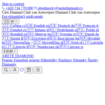
Skip to content
+420 734 770 000
objednavky@aretediamond.cz
Člen Diamant Club van Antwerpen
Diamant Club van Antwerpen
Encyklopédia
O nás
Kontakt
🇸🇰
sk
🇨🇿
Čeština
cs
🇬🇧
English
en
🇩🇪
Deutsch
de
🇫🇷
Français
fr
🇪🇸
Español
es
🇮🇹
Italiano
it
🇳🇱
Nederlands
nl
🇵🇱
Polski
pl
🇷🇴
Română
ro
🇭🇺
Magyar
hu
🇸🇪
Svenska
sv
🇩🇰
Dansk
da
🇫🇮
Suomi
fi
🇬🇷
Ελληνικά
el
🇧🇬
Български
bg
🇭🇷
Hrvatski
hr
🇸🇰
Slovenčina
🇸🇮
Slovenščina
sl
🇪🇪
Eesti
et
🇱🇻
Latviešu
lv
🇱🇹
Lietuvių
lt
🇺🇦
Українська
uk
🇷🇸
Српски
sr
€
EUR
ARETE DIAMOND
Prstene
Zásnubné prstene
Náhrelníky
Náušnice
Náramky
Šperky
Diamanty