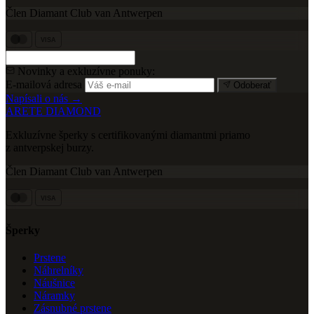
Člen Diamant Club van Antwerpen
VISA
Novinky a exkluzívne ponuky:
E-mailová adresa
Odoberať
Napísali o nás →
ARETE DIAMOND
Exkluzívne šperky s certifikovanými diamantmi priamo
z antverpskej burzy.
Člen Diamant Club van Antwerpen
VISA
Šperky
Prstene
Náhrelníky
Náušnice
Náramky
Zásnubné prstene