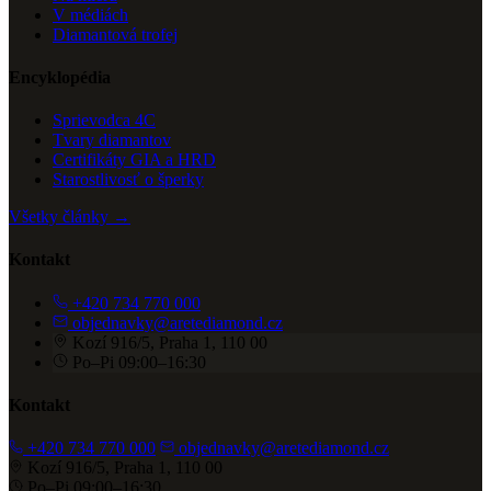
V médiách
Diamantová trofej
Encyklopédia
Sprievodca 4C
Tvary diamantov
Certifikáty GIA a HRD
Starostlivosť o šperky
Všetky články →
Kontakt
+420 734 770 000
objednavky@aretediamond.cz
Kozí 916/5, Praha 1, 110 00
Po–Pi 09:00–16:30
Kontakt
+420 734 770 000
objednavky@aretediamond.cz
Kozí 916/5, Praha 1, 110 00
Po–Pi 09:00–16:30