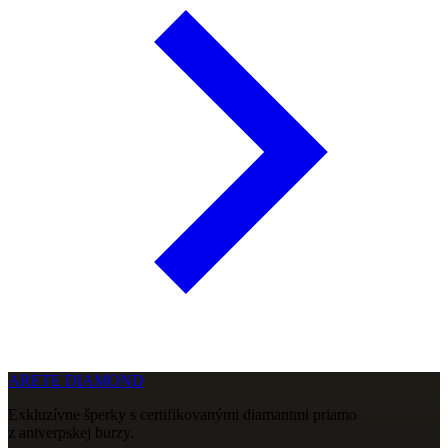
ARETE DIAMOND
Exkluzívne šperky s certifikovanými diamantmi priamo
z antverpskej burzy.