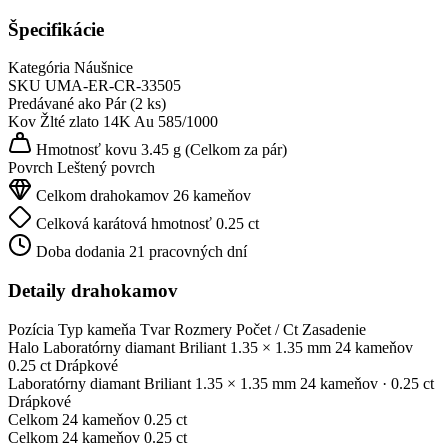
Špecifikácie
Kategória
Náušnice
SKU
UMA-ER-CR-33505
Predávané ako
Pár (2 ks)
Kov
Žlté zlato 14K
Au 585/1000
Hmotnosť kovu
3.45 g
(Celkom za pár)
Povrch
Leštený povrch
Celkom drahokamov
26 kameňov
Celková karátová hmotnosť
0.25 ct
Doba dodania
21 pracovných dní
Detaily drahokamov
Pozícia
Typ kameňa
Tvar
Rozmery
Počet / Ct
Zasadenie
Halo
Laboratórny diamant
Briliant
1.35 × 1.35 mm
24 kameňov
0.25 ct
Drápkové
Laboratórny diamant
Briliant
1.35 × 1.35 mm
24 kameňov
· 0.25 ct
Drápkové
Celkom
24 kameňov
0.25 ct
Celkom
24 kameňov
0.25 ct