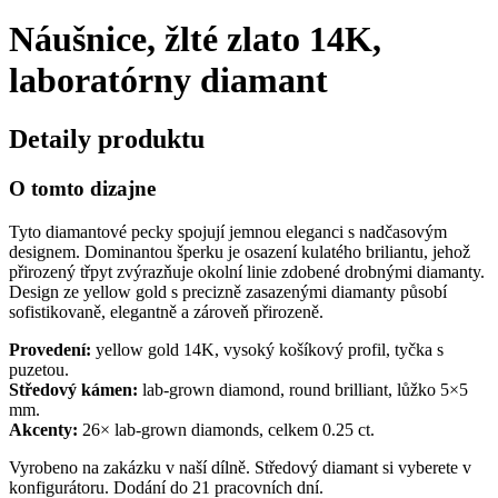
Náušnice, žlté zlato 14K,
laboratórny diamant
Detaily produktu
O tomto dizajne
Tyto diamantové pecky spojují jemnou eleganci s nadčasovým
designem. Dominantou šperku je osazení kulatého briliantu, jehož
přirozený třpyt zvýrazňuje okolní linie zdobené drobnými diamanty.
Design ze yellow gold s precizně zasazenými diamanty působí
sofistikovaně, elegantně a zároveň přirozeně.
Provedení:
yellow gold 14K, vysoký košíkový profil, tyčka s
puzetou.
Středový kámen:
lab-grown diamond, round brilliant, lůžko 5×5
mm.
Akcenty:
26× lab-grown diamonds, celkem 0.25 ct.
Vyrobeno na zakázku v naší dílně. Středový diamant si vyberete v
konfigurátoru. Dodání do 21 pracovních dní.