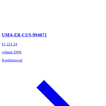
UMA-ER-CUS-994071
€1,221.24
vrátane DPH
Konfigurovať