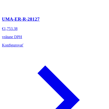
UMA-ER-R-28127
€1,753.38
vrátane DPH
Konfigurovať