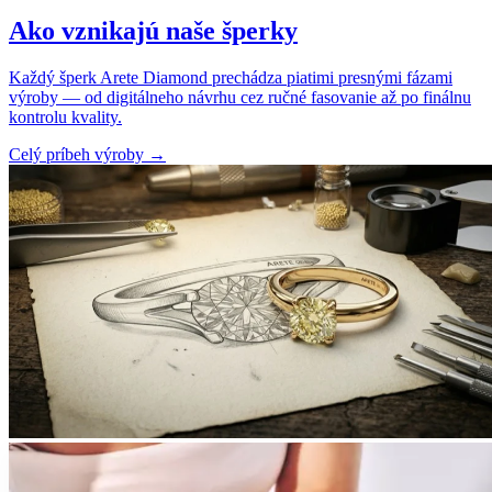
Ako vznikajú naše šperky
Každý šperk Arete Diamond prechádza piatimi presnými fázami
výroby — od digitálneho návrhu cez ručné fasovanie až po finálnu
kontrolu kvality.
Celý príbeh výroby
→