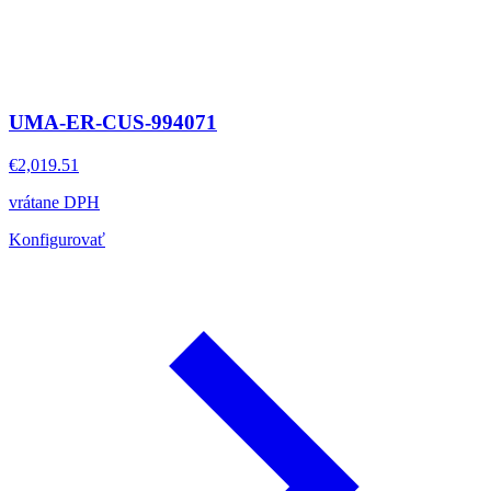
UMA-ER-CUS-994071
€2,019.51
vrátane DPH
Konfigurovať