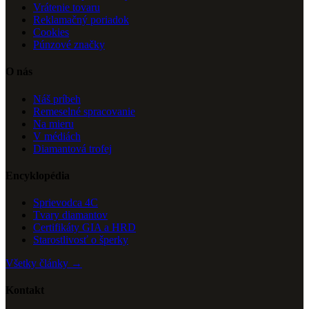
Vrátenie tovaru
Reklamačný poriadok
Cookies
Púnzové značky
O nás
Náš príbeh
Remeselné spracovanie
Na mieru
V médiách
Diamantová trofej
Encyklopédia
Sprievodca 4C
Tvary diamantov
Certifikáty GIA a HRD
Starostlivosť o šperky
Všetky články →
Kontakt