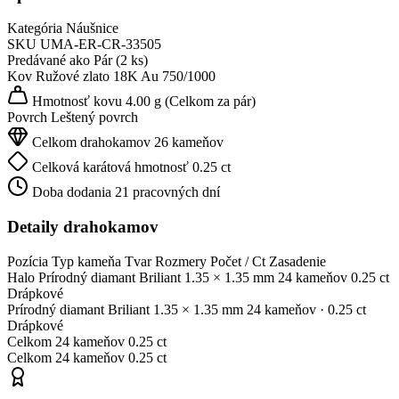
Kategória
Náušnice
SKU
UMA-ER-CR-33505
Predávané ako
Pár (2 ks)
Kov
Ružové zlato 18K
Au 750/1000
Hmotnosť kovu
4.00 g
(Celkom za pár)
Povrch
Leštený povrch
Celkom drahokamov
26 kameňov
Celková karátová hmotnosť
0.25 ct
Doba dodania
21 pracovných dní
Detaily drahokamov
Pozícia
Typ kameňa
Tvar
Rozmery
Počet / Ct
Zasadenie
Halo
Prírodný diamant
Briliant
1.35 × 1.35 mm
24 kameňov
0.25 ct
Drápkové
Prírodný diamant
Briliant
1.35 × 1.35 mm
24 kameňov
· 0.25 ct
Drápkové
Celkom
24 kameňov
0.25 ct
Celkom
24 kameňov
0.25 ct