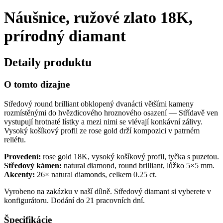
Náušnice, ružové zlato 18K,
prírodný diamant
Detaily produktu
O tomto dizajne
Středový round brilliant obklopený dvanácti většími kameny
rozmístěnými do hvězdicového hroznového osazení — Střídavě ven
vystupují hrotnaté lístky a mezi nimi se vlévají konkávní zálivy.
Vysoký košíkový profil ze rose gold drží kompozici v patrném
reliéfu.
Provedení:
rose gold 18K, vysoký košíkový profil, tyčka s puzetou.
Středový kámen:
natural diamond, round brilliant, lůžko 5×5 mm.
Akcenty:
26× natural diamonds, celkem 0.25 ct.
Vyrobeno na zakázku v naší dílně. Středový diamant si vyberete v
konfigurátoru. Dodání do 21 pracovních dní.
Špecifikácie