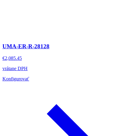
UMA-ER-R-28128
€2,085.45
vrátane DPH
Konfigurovať