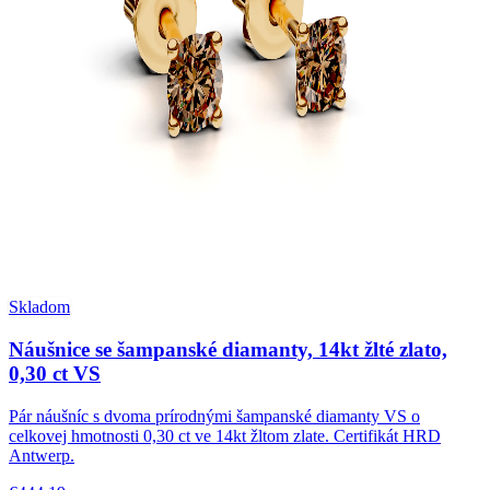
Skladom
Náušnice se šampanské diamanty, 14kt žlté zlato,
0,30 ct VS
Pár náušníc s dvoma prírodnými šampanské diamanty VS o
celkovej hmotnosti 0,30 ct ve 14kt žltom zlate. Certifikát HRD
Antwerp.