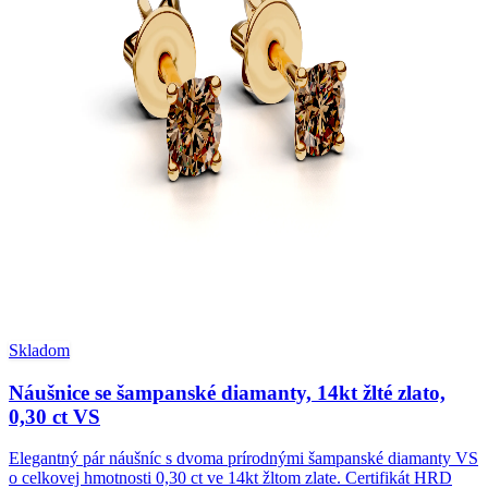
Skladom
Náušnice se šampanské diamanty, 14kt žlté zlato,
0,30 ct VS
Elegantný pár náušníc s dvoma prírodnými šampanské diamanty VS
o celkovej hmotnosti 0,30 ct ve 14kt žltom zlate. Certifikát HRD