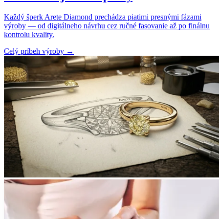
Každý šperk Arete Diamond prechádza piatimi presnými fázami
výroby — od digitálneho návrhu cez ručné fasovanie až po finálnu
kontrolu kvality.
Celý príbeh výroby
→