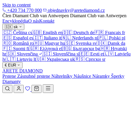
Skip to content
+420 734 770 000
objednavky@aretediamond.cz
Člen Diamant Club van Antwerpen
Diamant Club van Antwerpen
Encyklopédia
O nás
Kontakt
🇸🇰
sk
🇨🇿
Čeština
cs
🇬🇧
English
en
🇩🇪
Deutsch
de
🇫🇷
Français
fr
🇪🇸
Español
es
🇮🇹
Italiano
it
🇳🇱
Nederlands
nl
🇵🇱
Polski
pl
🇷🇴
Română
ro
🇭🇺
Magyar
hu
🇸🇪
Svenska
sv
🇩🇰
Dansk
da
🇫🇮
Suomi
fi
🇬🇷
Ελληνικά
el
🇧🇬
Български
bg
🇭🇷
Hrvatski
hr
🇸🇰
Slovenčina
🇸🇮
Slovenščina
sl
🇪🇪
Eesti
et
🇱🇻
Latviešu
lv
🇱🇹
Lietuvių
lt
🇺🇦
Українська
uk
🇷🇸
Српски
sr
€
EUR
ARETE DIAMOND
Prstene
Zásnubné prstene
Náhrelníky
Náušnice
Náramky
Šperky
Diamanty