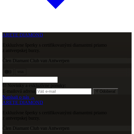
ARETE DIAMOND
Exkluzívne šperky s certifikovanými diamantmi priamo
z antverpskej burzy.
Člen Diamant Club van Antwerpen
VISA
Novinky a exkluzívne ponuky:
E-mailová adresa
Odoberať
Napísali o nás →
ARETE DIAMOND
Exkluzívne šperky s certifikovanými diamantmi priamo
z antverpskej burzy.
Člen Diamant Club van Antwerpen