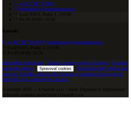
+420 734 770 000
objednavky@aretediamond.cz
Kozí 916/5, Praha 1, 110 00
Po–Pi 09:00–16:30
Kontakt
+420 734 770 000
objednavky@aretediamond.cz
Kozí 916/5, Praha 1, 110 00
Po–Pi 09:00–16:30
Obchodné podmienky
|
Zásady ochrany osobných údajov
|
Cookies
a ochrana údajov
|
|
Prevádzkovateľ stránok má
Spravovať cookies
uzavretú dohodu s púnzovným úradom o umožnení anonymných
internetových kontrolných nákupov.
Copyright 2026 — Umarutti s.r.o. / Arete Diamond je registrovaná
ochranná známka spoločnosti Umarutti s.r.o.