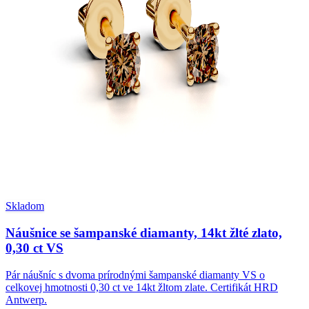
Skladom
Náušnice se šampanské diamanty, 14kt žlté zlato,
0,30 ct VS
Pár náušníc s dvoma prírodnými šampanské diamanty VS o
celkovej hmotnosti 0,30 ct ve 14kt žltom zlate. Certifikát HRD
Antwerp.