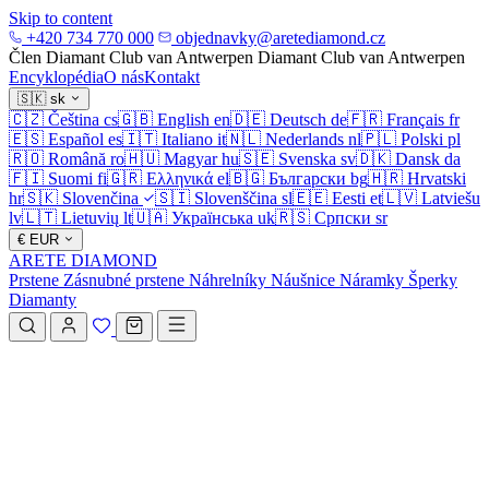
Skip to content
+420 734 770 000
objednavky@aretediamond.cz
Člen Diamant Club van Antwerpen
Diamant Club van Antwerpen
Encyklopédia
O nás
Kontakt
🇸🇰
sk
🇨🇿
Čeština
cs
🇬🇧
English
en
🇩🇪
Deutsch
de
🇫🇷
Français
fr
🇪🇸
Español
es
🇮🇹
Italiano
it
🇳🇱
Nederlands
nl
🇵🇱
Polski
pl
🇷🇴
Română
ro
🇭🇺
Magyar
hu
🇸🇪
Svenska
sv
🇩🇰
Dansk
da
🇫🇮
Suomi
fi
🇬🇷
Ελληνικά
el
🇧🇬
Български
bg
🇭🇷
Hrvatski
hr
🇸🇰
Slovenčina
🇸🇮
Slovenščina
sl
🇪🇪
Eesti
et
🇱🇻
Latviešu
lv
🇱🇹
Lietuvių
lt
🇺🇦
Українська
uk
🇷🇸
Српски
sr
€
EUR
ARETE DIAMOND
Prstene
Zásnubné prstene
Náhrelníky
Náušnice
Náramky
Šperky
Diamanty