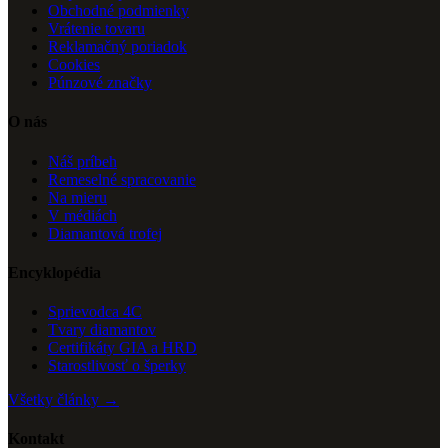
Obchodné podmienky
Vrátenie tovaru
Reklamačný poriadok
Cookies
Púnzové značky
O nás
Náš príbeh
Remeselné spracovanie
Na mieru
V médiách
Diamantová trofej
Encyklopédia
Sprievodca 4C
Tvary diamantov
Certifikáty GIA a HRD
Starostlivosť o šperky
Všetky články →
Kontakt