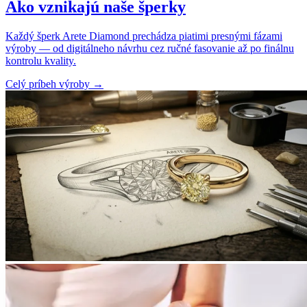
Ako vznikajú naše šperky
Každý šperk Arete Diamond prechádza piatimi presnými fázami
výroby — od digitálneho návrhu cez ručné fasovanie až po finálnu
kontrolu kvality.
Celý príbeh výroby
→