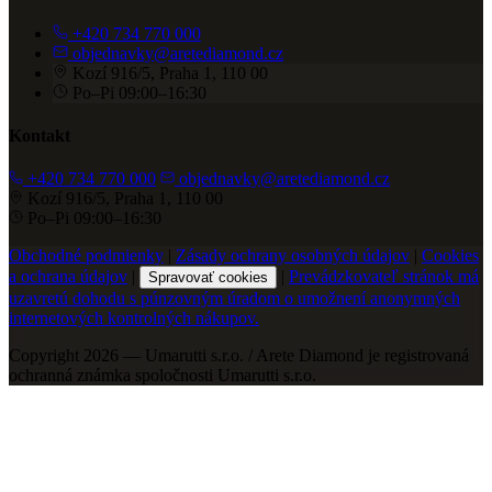
+420 734 770 000
objednavky@aretediamond.cz
Kozí 916/5, Praha 1, 110 00
Po–Pi 09:00–16:30
Kontakt
+420 734 770 000
objednavky@aretediamond.cz
Kozí 916/5, Praha 1, 110 00
Po–Pi 09:00–16:30
Obchodné podmienky
|
Zásady ochrany osobných údajov
|
Cookies
a ochrana údajov
|
|
Prevádzkovateľ stránok má
Spravovať cookies
uzavretú dohodu s púnzovným úradom o umožnení anonymných
internetových kontrolných nákupov.
Copyright 2026 — Umarutti s.r.o. / Arete Diamond je registrovaná
ochranná známka spoločnosti Umarutti s.r.o.