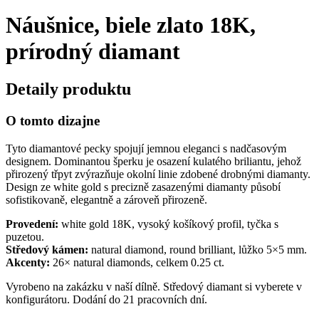
Náušnice, biele zlato 18K,
prírodný diamant
Detaily produktu
O tomto dizajne
Tyto diamantové pecky spojují jemnou eleganci s nadčasovým
designem. Dominantou šperku je osazení kulatého briliantu, jehož
přirozený třpyt zvýrazňuje okolní linie zdobené drobnými diamanty.
Design ze white gold s precizně zasazenými diamanty působí
sofistikovaně, elegantně a zároveň přirozeně.
Provedení:
white gold 18K, vysoký košíkový profil, tyčka s
puzetou.
Středový kámen:
natural diamond, round brilliant, lůžko 5×5 mm.
Akcenty:
26× natural diamonds, celkem 0.25 ct.
Vyrobeno na zakázku v naší dílně. Středový diamant si vyberete v
konfigurátoru. Dodání do 21 pracovních dní.