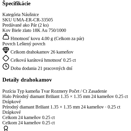
Špecifikácie
Kategória
Náušnice
SKU
UMA-ER-CR-33505
Predávané ako
Pár (2 ks)
Kov
Biele zlato 18K
Au 750/1000
Hmotnosť kovu
4.00 g
(Celkom za pár)
Povrch
Leštený povrch
Celkom drahokamov
26 kameňov
Celková karátová hmotnosť
0.25 ct
Doba dodania
21 pracovných dní
Detaily drahokamov
Pozícia
Typ kameňa
Tvar
Rozmery
Počet / Ct
Zasadenie
Halo
Prírodný diamant
Briliant
1.35 × 1.35 mm
24 kameňov
0.25 ct
Drápkové
Prírodný diamant
Briliant
1.35 × 1.35 mm
24 kameňov
· 0.25 ct
Drápkové
Celkom
24 kameňov
0.25 ct
Celkom
24 kameňov
0.25 ct