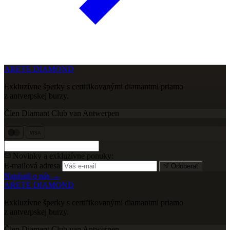
ARETE DIAMOND
Exkluzívne šperky s certifikovanými diamantmi priamo
z antverpskej burzy.
Člen Diamant Club van Antwerpen
VISA
Novinky a exkluzívne ponuky:
E-mailová adresa
Odoberať
Napísali o nás →
ARETE DIAMOND
Exkluzívne šperky s certifikovanými diamantmi priamo
z antverpskej burzy.
Člen Diamant Club van Antwerpen