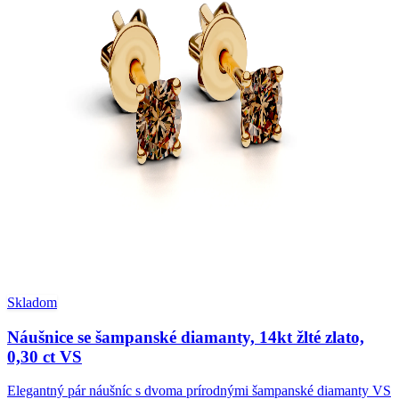
Skladom
Náušnice se šampanské diamanty, 14kt žlté zlato,
0,30 ct VS
Elegantný pár náušníc s dvoma prírodnými šampanské diamanty VS