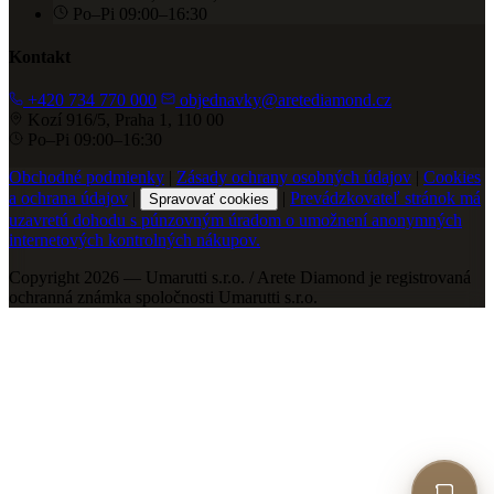
Po–Pi 09:00–16:30
Kontakt
+420 734 770 000
objednavky@aretediamond.cz
Kozí 916/5, Praha 1, 110 00
Po–Pi 09:00–16:30
Obchodné podmienky
|
Zásady ochrany osobných údajov
|
Cookies
a ochrana údajov
|
|
Prevádzkovateľ stránok má
Spravovať cookies
uzavretú dohodu s púnzovným úradom o umožnení anonymných
internetových kontrolných nákupov.
Copyright 2026 — Umarutti s.r.o. / Arete Diamond je registrovaná
ochranná známka spoločnosti Umarutti s.r.o.