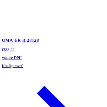
UMA-ER-R-28128
€883.24
vrátane DPH
Konfigurovať