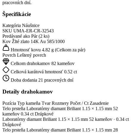
pracovních dní.
Špecifikácie
Kategória
Náušnice
SKU
UMA-ER-CR-32543
Predávané ako
Pár (2 ks)
Kov
Žlté zlato 14K
Au 585/1000
Hmotnosť kovu
4.82 g
(Celkom za pár)
Povrch
Leštený povrch
Celkom drahokamov
82 kameňov
Celková karátová hmotnosť
0.52 ct
Doba dodania
21 pracovných dní
Detaily drahokamov
Pozícia
Typ kameňa
Tvar
Rozmery
Počet / Ct
Zasadenie
Telo prsteňa
Laboratórny diamant
Briliant
1.15 × 1.15 mm
52
kameňov
0.34 ct
Drápkové
Laboratórny diamant
Briliant
1.15 × 1.15 mm
52 kameňov
· 0.34 ct
Drápkové
Telo prsteňa
Laboratórny diamant
Briliant
1.15 × 1.15 mm
28