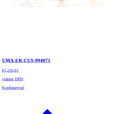
UMA-ER-CUS-994071
€1,216.03
vrátane DPH
Konfigurovať