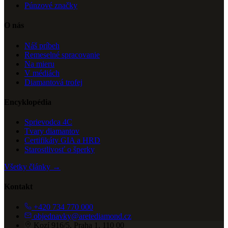
Púnzové značky
O nás
Náš príbeh
Remeselné spracovanie
Na mieru
V médiách
Diamantová trofej
Encyklopédia
Sprievodca 4C
Tvary diamantov
Certifikáty GIA a HRD
Starostlivosť o šperky
Všetky články →
Kontakt
+420 734 770 000
objednavky@aretediamond.cz
Kozí 916/5, Praha 1, 110 00