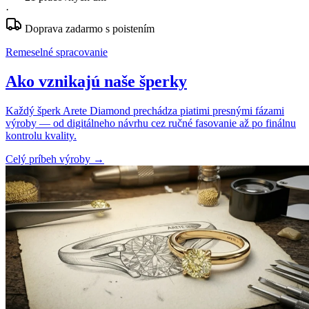
·
Doprava zadarmo s poistením
Remeselné spracovanie
Ako vznikajú naše šperky
Každý šperk Arete Diamond prechádza piatimi presnými fázami
výroby — od digitálneho návrhu cez ručné fasovanie až po finálnu
kontrolu kvality.
Celý príbeh výroby
→