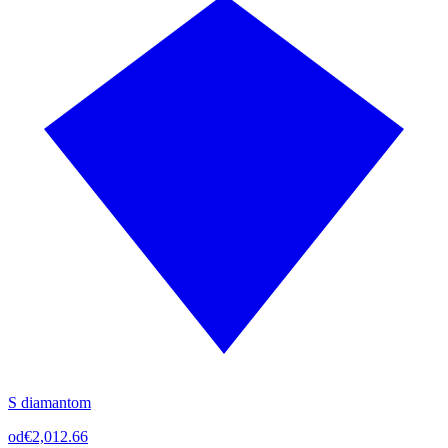
S diamantom
od
€2,012.66