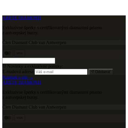
ARETE DIAMOND
Exkluzívne šperky s certifikovanými diamantmi priamo
z antverpskej burzy.
Člen Diamant Club van Antwerpen
VISA
Novinky a exkluzívne ponuky:
E-mailová adresa
Odoberať
Napísali o nás →
ARETE DIAMOND
Exkluzívne šperky s certifikovanými diamantmi priamo
z antverpskej burzy.
Člen Diamant Club van Antwerpen
VISA