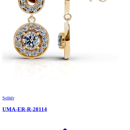
Solitér
UMA-ER-R-28114