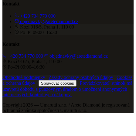
Kontakt
+420 734 770 000
objednavky@aretediamond.cz
Kozí 916/5, Praha 1, 110 00
Po–Pi 09:00–16:30
Kontakt
+420 734 770 000
objednavky@aretediamond.cz
Kozí 916/5, Praha 1, 110 00
Po–Pi 09:00–16:30
Obchodné podmienky
|
Zásady ochrany osobných údajov
|
Cookies
a ochrana údajov
|
|
Prevádzkovateľ stránok má
Spravovať cookies
uzavretú dohodu s púnzovným úradom o umožnení anonymných
internetových kontrolných nákupov.
Copyright 2026 — Umarutti s.r.o. / Arete Diamond je registrovaná
ochranná známka spoločnosti Umarutti s.r.o.