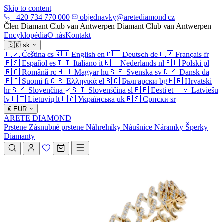
Skip to content
+420 734 770 000
objednavky@aretediamond.cz
Člen Diamant Club van Antwerpen
Diamant Club van Antwerpen
Encyklopédia
O nás
Kontakt
🇸🇰
sk
🇨🇿
Čeština
cs
🇬🇧
English
en
🇩🇪
Deutsch
de
🇫🇷
Français
fr
🇪🇸
Español
es
🇮🇹
Italiano
it
🇳🇱
Nederlands
nl
🇵🇱
Polski
pl
🇷🇴
Română
ro
🇭🇺
Magyar
hu
🇸🇪
Svenska
sv
🇩🇰
Dansk
da
🇫🇮
Suomi
fi
🇬🇷
Ελληνικά
el
🇧🇬
Български
bg
🇭🇷
Hrvatski
hr
🇸🇰
Slovenčina
🇸🇮
Slovenščina
sl
🇪🇪
Eesti
et
🇱🇻
Latviešu
lv
🇱🇹
Lietuvių
lt
🇺🇦
Українська
uk
🇷🇸
Српски
sr
€
EUR
ARETE DIAMOND
Prstene
Zásnubné prstene
Náhrelníky
Náušnice
Náramky
Šperky
Diamanty