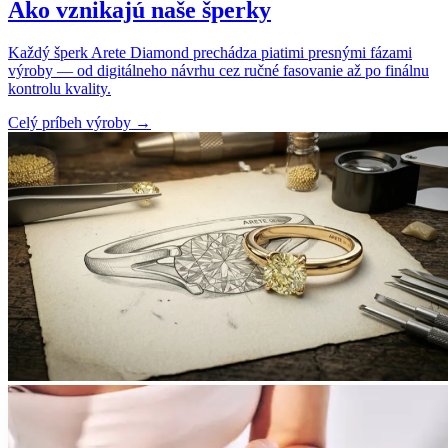
Ako vznikajú naše šperky
Každý šperk Arete Diamond prechádza piatimi presnými fázami
výroby — od digitálneho návrhu cez ručné fasovanie až po finálnu
kontrolu kvality.
Celý príbeh výroby
→