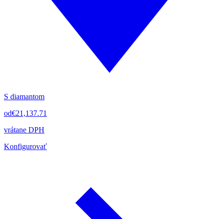
S diamantom
od
€21,137.71
vrátane DPH
Konfigurovať