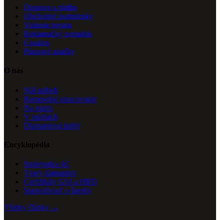
Doprava a platba
Obchodné podmienky
Vrátenie tovaru
Reklamačný poriadok
Cookies
Púnzové značky
O nás
Náš príbeh
Remeselné spracovanie
Na mieru
V médiách
Diamantová trofej
Encyklopédia
Sprievodca 4C
Tvary diamantov
Certifikáty GIA a HRD
Starostlivosť o šperky
Všetky články →