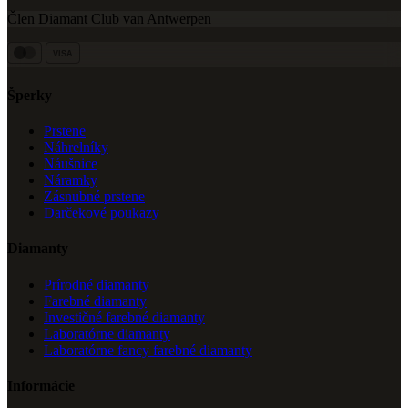
Člen Diamant Club van Antwerpen
VISA
Šperky
Prstene
Náhrelníky
Náušnice
Náramky
Zásnubné prstene
Darčekové poukazy
Diamanty
Prírodné diamanty
Farebné diamanty
Investičné farebné diamanty
Laboratórne diamanty
Laboratórne fancy farebné diamanty
Informácie