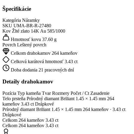
Špecifikácie
Kategória
Náramky
SKU
UMA-BR-R-27480
Kov
Žlté zlato 14K
Au 585/1000
Hmotnosť kovu
37.60 g
Povrch
Leštený povrch
Celkom drahokamov
264 kameňov
Celková karátová hmotnosť
3.43 ct
Doba dodania
21 pracovných dní
Detaily drahokamov
Pozícia
Typ kameňa
Tvar
Rozmery
Počet / Ct
Zasadenie
Telo prsteňa
Prírodný diamant
Briliant
1.45 × 1.45 mm
264
kameňov
3.43 ct
Drápkové
Prírodný diamant
Briliant
1.45 × 1.45 mm
264 kameňov
· 3.43 ct
Drápkové
Celkom
264 kameňov
3.43 ct
Celkom
264 kameňov
3.43 ct