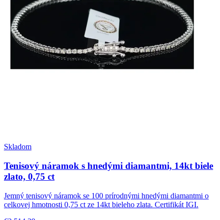
Skladom
Tenisový náramok s hnedými diamantmi, 14kt biele
zlato, 0,75 ct
Jemný tenisový náramok se 100 prírodnými hnedými diamantmi o
celkovej hmotnosti 0,75 ct ze 14kt bieleho zlata. Certifikát IGI.