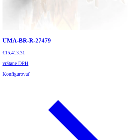
UMA-BR-R-27479
€15,413.31
vrátane DPH
Konfigurovať