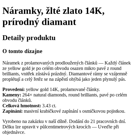
Náramky, žlté zlato 14K,
prírodný diamant
Detaily produktu
O tomto dizajne
Náramek z prolamovaných prodloužených článků — Každý článek
ze yellow gold je po celém obvodu osazen mikro pavé z round
brilliants, vnitřek zůstává prázdný. Diamantové rámy se vzájemně
proplétají a celý řetěz se na zápěstí ohýbá jako jeden plynulý pás.
Provedení:
yellow gold 14K, prolamované články.
Kameny:
264× natural diamonds, round brilliants, pavé po celém
obvodu článků.
Celková hmotnost:
3.43 ct.
Zapínání:
masivní krabičkové zapínání s osmičkovou pojistkou.
Vyrobeno na zakázku v naší dílně. Dodání do 21 pracovních dní.
Délku lze upravit v půlcentimetrových krocích — Uveďte při
objednávce.