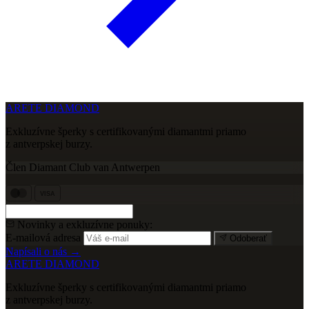
ARETE DIAMOND
Exkluzívne šperky s certifikovanými diamantmi priamo
z antverpskej burzy.
Člen Diamant Club van Antwerpen
VISA
Novinky a exkluzívne ponuky:
E-mailová adresa
Odoberať
Napísali o nás →
ARETE DIAMOND
Exkluzívne šperky s certifikovanými diamantmi priamo
z antverpskej burzy.