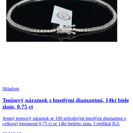
Skladom
Tenisový náramok s hnedými diamantmi, 14kt biele
zlato, 0,75 ct
Jemný tenisový náramok se 100 prírodnými hnedými diamantmi o
celkovej hmotnosti 0,75 ct ze 14kt bieleho zlata. Certifikát IGI.