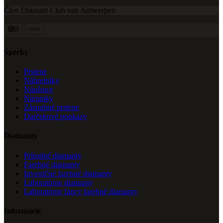
Člen Diamant Club van Antwerpen
VISA
Šperky
Prstene
Náhrelníky
Náušnice
Náramky
Zásnubné prstene
Darčekové poukazy
Diamanty
Prírodné diamanty
Farebné diamanty
Investičné farebné diamanty
Laboratórne diamanty
Laboratórne fancy farebné diamanty
Informácie