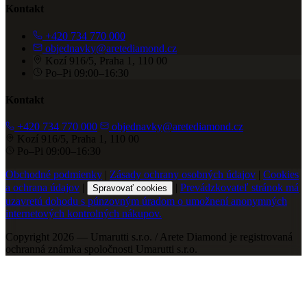
Kontakt
+420 734 770 000
objednavky@aretediamond.cz
Kozí 916/5, Praha 1, 110 00
Po–Pi 09:00–16:30
Kontakt
+420 734 770 000
objednavky@aretediamond.cz
Kozí 916/5, Praha 1, 110 00
Po–Pi 09:00–16:30
Obchodné podmienky
|
Zásady ochrany osobných údajov
|
Cookies
a ochrana údajov
|
|
Prevádzkovateľ stránok má
Spravovať cookies
uzavretú dohodu s púnzovným úradom o umožnení anonymných
internetových kontrolných nákupov.
Copyright 2026 — Umarutti s.r.o. / Arete Diamond je registrovaná
ochranná známka spoločnosti Umarutti s.r.o.