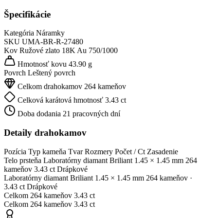
Špecifikácie
Kategória
Náramky
SKU
UMA-BR-R-27480
Kov
Ružové zlato 18K
Au 750/1000
Hmotnosť kovu
43.90 g
Povrch
Leštený povrch
Celkom drahokamov
264 kameňov
Celková karátová hmotnosť
3.43 ct
Doba dodania
21 pracovných dní
Detaily drahokamov
Pozícia
Typ kameňa
Tvar
Rozmery
Počet / Ct
Zasadenie
Telo prsteňa
Laboratórny diamant
Briliant
1.45 × 1.45 mm
264
kameňov
3.43 ct
Drápkové
Laboratórny diamant
Briliant
1.45 × 1.45 mm
264 kameňov
·
3.43 ct
Drápkové
Celkom
264 kameňov
3.43 ct
Celkom
264 kameňov
3.43 ct