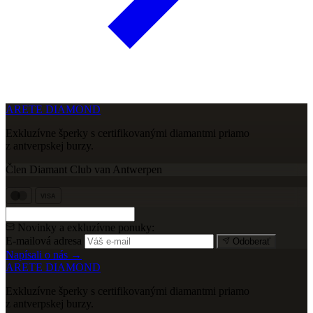
ARETE DIAMOND
Exkluzívne šperky s certifikovanými diamantmi priamo
z antverpskej burzy.
Člen Diamant Club van Antwerpen
VISA
Novinky a exkluzívne ponuky:
E-mailová adresa
Odoberať
Napísali o nás →
ARETE DIAMOND
Exkluzívne šperky s certifikovanými diamantmi priamo
z antverpskej burzy.