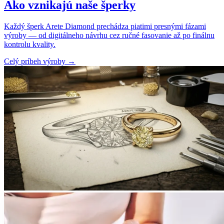
Ako vznikajú naše šperky
Každý šperk Arete Diamond prechádza piatimi presnými fázami
výroby — od digitálneho návrhu cez ručné fasovanie až po finálnu
kontrolu kvality.
Celý príbeh výroby
→