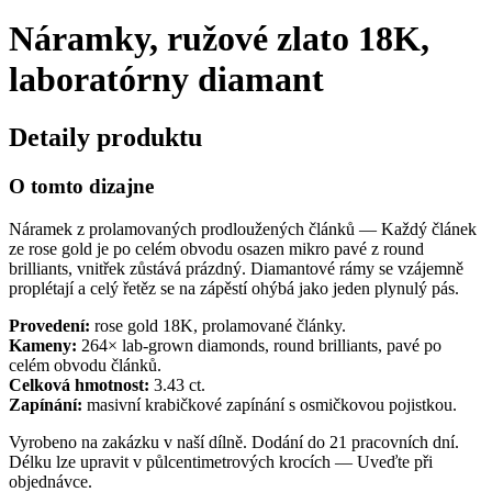
Náramky, ružové zlato 18K,
laboratórny diamant
Detaily produktu
O tomto dizajne
Náramek z prolamovaných prodloužených článků — Každý článek
ze rose gold je po celém obvodu osazen mikro pavé z round
brilliants, vnitřek zůstává prázdný. Diamantové rámy se vzájemně
proplétají a celý řetěz se na zápěstí ohýbá jako jeden plynulý pás.
Provedení:
rose gold 18K, prolamované články.
Kameny:
264× lab-grown diamonds, round brilliants, pavé po
celém obvodu článků.
Celková hmotnost:
3.43 ct.
Zapínání:
masivní krabičkové zapínání s osmičkovou pojistkou.
Vyrobeno na zakázku v naší dílně. Dodání do 21 pracovních dní.
Délku lze upravit v půlcentimetrových krocích — Uveďte při
objednávce.