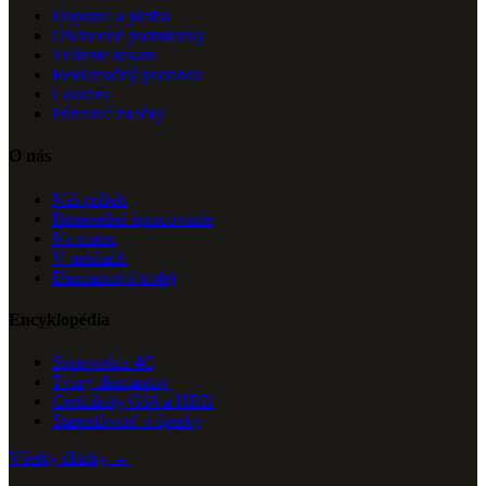
Doprava a platba
Obchodné podmienky
Vrátenie tovaru
Reklamačný poriadok
Cookies
Púnzové značky
O nás
Náš príbeh
Remeselné spracovanie
Na mieru
V médiách
Diamantová trofej
Encyklopédia
Sprievodca 4C
Tvary diamantov
Certifikáty GIA a HRD
Starostlivosť o šperky
Všetky články →