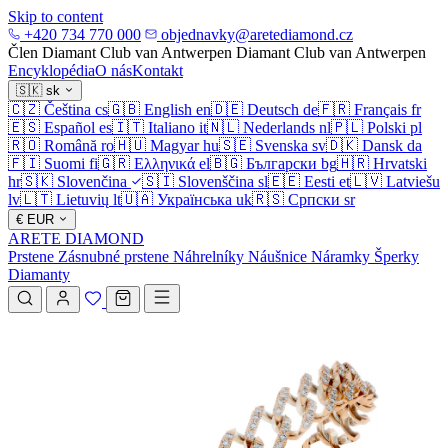
Skip to content
+420 734 770 000
objednavky@aretediamond.cz
Člen Diamant Club van Antwerpen
Diamant Club van Antwerpen
Encyklopédia
O nás
Kontakt
🇸🇰
sk
🇨🇿
Čeština
cs
🇬🇧
English
en
🇩🇪
Deutsch
de
🇫🇷
Français
fr
🇪🇸
Español
es
🇮🇹
Italiano
it
🇳🇱
Nederlands
nl
🇵🇱
Polski
pl
🇷🇴
Română
ro
🇭🇺
Magyar
hu
🇸🇪
Svenska
sv
🇩🇰
Dansk
da
🇫🇮
Suomi
fi
🇬🇷
Ελληνικά
el
🇧🇬
Български
bg
🇭🇷
Hrvatski
hr
🇸🇰
Slovenčina
🇸🇮
Slovenščina
sl
🇪🇪
Eesti
et
🇱🇻
Latviešu
lv
🇱🇹
Lietuvių
lt
🇺🇦
Українська
uk
🇷🇸
Српски
sr
€
EUR
ARETE DIAMOND
Prstene
Zásnubné prstene
Náhrelníky
Náušnice
Náramky
Šperky
Diamanty