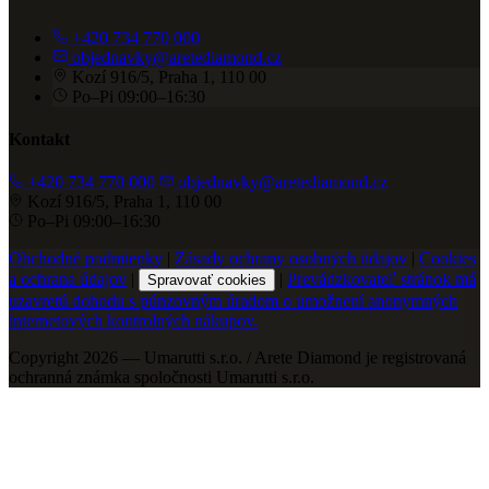
+420 734 770 000
objednavky@aretediamond.cz
Kozí 916/5, Praha 1, 110 00
Po–Pi 09:00–16:30
Kontakt
+420 734 770 000
objednavky@aretediamond.cz
Kozí 916/5, Praha 1, 110 00
Po–Pi 09:00–16:30
Obchodné podmienky
|
Zásady ochrany osobných údajov
|
Cookies
a ochrana údajov
|
|
Prevádzkovateľ stránok má
Spravovať cookies
uzavretú dohodu s púnzovným úradom o umožnení anonymných
internetových kontrolných nákupov.
Copyright 2026 — Umarutti s.r.o. / Arete Diamond je registrovaná
ochranná známka spoločnosti Umarutti s.r.o.