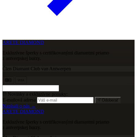
ARETE DIAMOND
Exkluzívne šperky s certifikovanými diamantmi priamo
z antverpskej burzy.
Člen Diamant Club van Antwerpen
VISA
Novinky a exkluzívne ponuky:
E-mailová adresa
Odoberať
Napísali o nás →
ARETE DIAMOND
Exkluzívne šperky s certifikovanými diamantmi priamo
z antverpskej burzy.