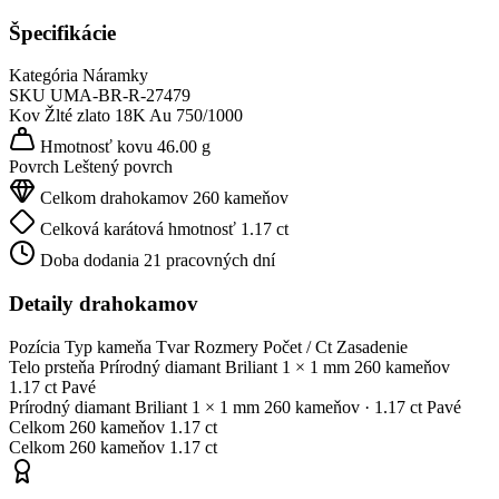
Špecifikácie
Kategória
Náramky
SKU
UMA-BR-R-27479
Kov
Žlté zlato 18K
Au 750/1000
Hmotnosť kovu
46.00 g
Povrch
Leštený povrch
Celkom drahokamov
260 kameňov
Celková karátová hmotnosť
1.17 ct
Doba dodania
21 pracovných dní
Detaily drahokamov
Pozícia
Typ kameňa
Tvar
Rozmery
Počet / Ct
Zasadenie
Telo prsteňa
Prírodný diamant
Briliant
1 × 1 mm
260 kameňov
1.17 ct
Pavé
Prírodný diamant
Briliant
1 × 1 mm
260 kameňov
· 1.17 ct
Pavé
Celkom
260 kameňov
1.17 ct
Celkom
260 kameňov
1.17 ct