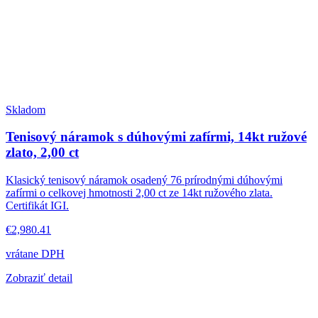
Skladom
Tenisový náramok s dúhovými zafírmi, 14kt ružové
zlato, 2,00 ct
Klasický tenisový náramok osadený 76 prírodnými dúhovými
zafírmi o celkovej hmotnosti 2,00 ct ze 14kt ružového zlata.
Certifikát IGI.
€2,980.41
vrátane DPH
Zobraziť detail