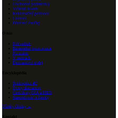
Obchodné podmienky
Vrátenie tovaru
Reklamačný poriadok
Cookies
Púnzové značky
O nás
Náš príbeh
Remeselné spracovanie
Na mieru
V médiách
Diamantová trofej
Encyklopédia
Sprievodca 4C
Tvary diamantov
Certifikáty GIA a HRD
Starostlivosť o šperky
Všetky články →
Kontakt