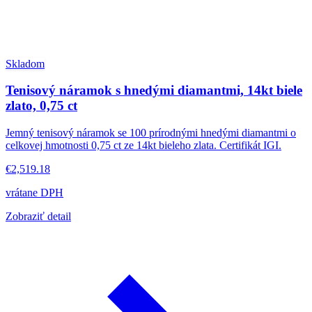
Skladom
Tenisový náramok s hnedými diamantmi, 14kt biele
zlato, 0,75 ct
Jemný tenisový náramok se 100 prírodnými hnedými diamantmi o
celkovej hmotnosti 0,75 ct ze 14kt bieleho zlata. Certifikát IGI.
€2,519.18
vrátane DPH
Zobraziť detail