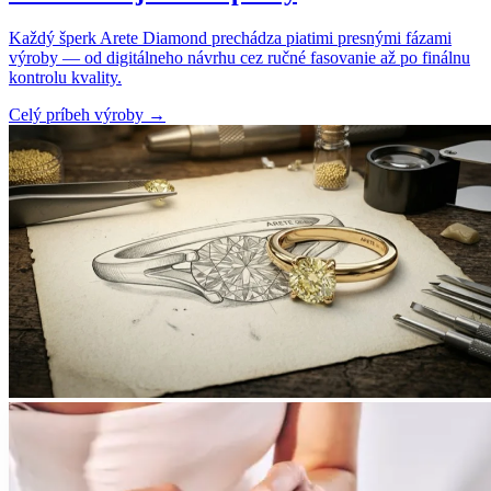
Každý šperk Arete Diamond prechádza piatimi presnými fázami
výroby — od digitálneho návrhu cez ručné fasovanie až po finálnu
kontrolu kvality.
Celý príbeh výroby
→