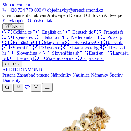
Skip to content
+420 734 770 000
objednavky@aretediamond.cz
Člen Diamant Club van Antwerpen
Diamant Club van Antwerpen
Encyklopédia
O nás
Kontakt
🇸🇰
sk
🇨🇿
Čeština
cs
🇬🇧
English
en
🇩🇪
Deutsch
de
🇫🇷
Français
fr
🇪🇸
Español
es
🇮🇹
Italiano
it
🇳🇱
Nederlands
nl
🇵🇱
Polski
pl
🇷🇴
Română
ro
🇭🇺
Magyar
hu
🇸🇪
Svenska
sv
🇩🇰
Dansk
da
🇫🇮
Suomi
fi
🇬🇷
Ελληνικά
el
🇧🇬
Български
bg
🇭🇷
Hrvatski
hr
🇸🇰
Slovenčina
🇸🇮
Slovenščina
sl
🇪🇪
Eesti
et
🇱🇻
Latviešu
lv
🇱🇹
Lietuvių
lt
🇺🇦
Українська
uk
🇷🇸
Српски
sr
€
EUR
ARETE DIAMOND
Prstene
Zásnubné prstene
Náhrelníky
Náušnice
Náramky
Šperky
Diamanty