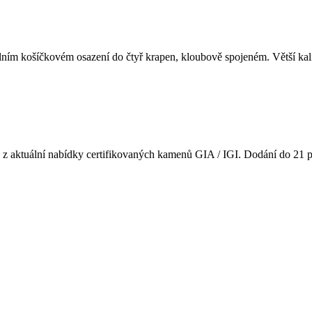
lním košíčkovém osazení do čtyř krapen, kloubově spojeném. Větší kalibr
u z aktuální nabídky certifikovaných kamenů GIA / IGI. Dodání do 21 p