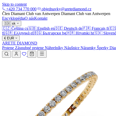
Skip to content
+420 734 770 000
objednavky@aretediamond.cz
Člen Diamant Club van Antwerpen
Diamant Club van Antwerpen
Encyklopédia
O nás
Kontakt
🇸🇰
sk
🇨🇿
Čeština
cs
🇬🇧
English
en
🇩🇪
Deutsch
de
🇫🇷
Français
fr
🇪
fi
🇬🇷
Ελληνικά
el
🇧🇬
Български
bg
🇭🇷
Hrvatski
hr
🇸🇰
Slovenč
€
EUR
ARETE DIAMOND
Prstene
Zásnubné prstene
Náhrelníky
Náušnice
Náramky
Šperky
Dia