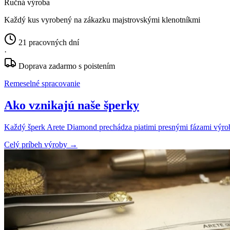
Ručná výroba
Každý kus vyrobený na zákazku majstrovskými klenotníkmi
21 pracovných dní
·
Doprava zadarmo s poistením
Remeselné spracovanie
Ako vznikajú naše šperky
Každý šperk Arete Diamond prechádza piatimi presnými fázami výroby
Celý príbeh výroby
→