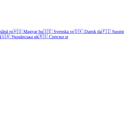
mână
ro
🇭🇺
Magyar
hu
🇸🇪
Svenska
sv
🇩🇰
Dansk
da
🇫🇮
Suomi
t
🇺🇦
Українська
uk
🇷🇸
Српски
sr