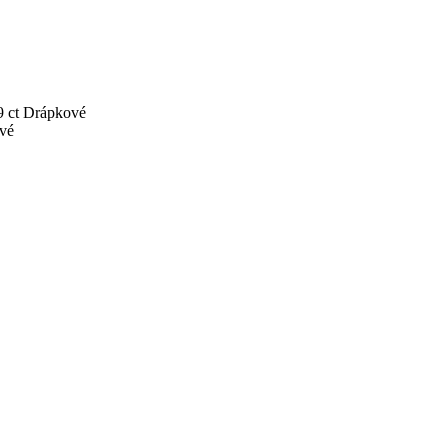
9 ct
Drápkové
vé