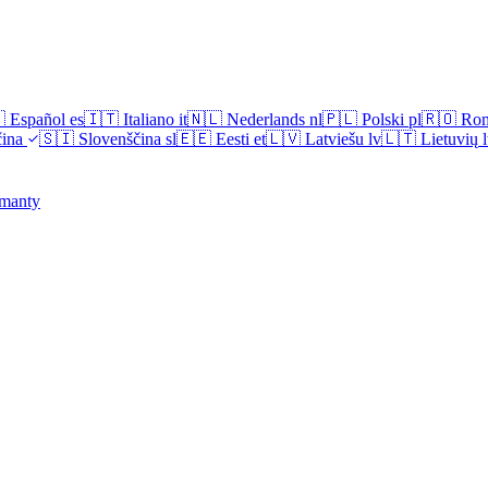

Español
es
🇮🇹
Italiano
it
🇳🇱
Nederlands
nl
🇵🇱
Polski
pl
🇷🇴
Ro
ina
🇸🇮
Slovenščina
sl
🇪🇪
Eesti
et
🇱🇻
Latviešu
lv
🇱🇹
Lietuvių
l
manty