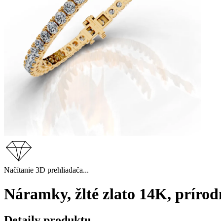
Načítanie 3D prehliadača...
Náramky, žlté zlato 14K, príro
Detaily produktu