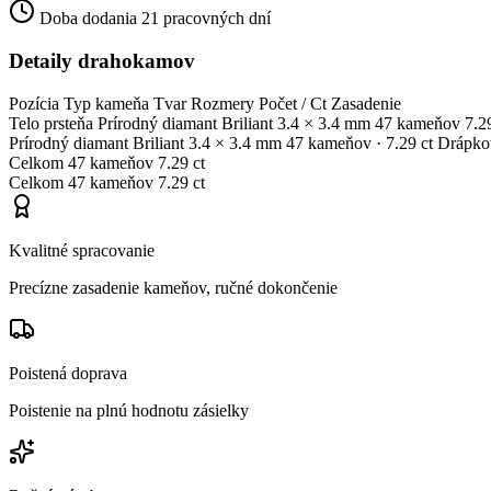
Doba dodania
21 pracovných dní
Detaily drahokamov
Pozícia
Typ kameňa
Tvar
Rozmery
Počet / Ct
Zasadenie
Telo prsteňa
Prírodný diamant
Briliant
3.4 × 3.4 mm
47 kameňov
7.2
Prírodný diamant
Briliant
3.4 × 3.4 mm
47 kameňov
· 7.29 ct
Drápko
Celkom
47 kameňov
7.29 ct
Celkom
47 kameňov
7.29 ct
Kvalitné spracovanie
Precízne zasadenie kameňov, ručné dokončenie
Poistená doprava
Poistenie na plnú hodnotu zásielky