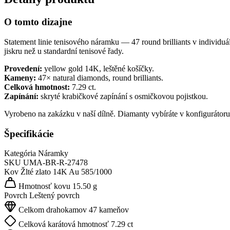
O tomto dizajne
Statement linie tenisového náramku — 47 round brilliants v individuá
jiskru než u standardní tenisové řady.
Provedení:
yellow gold 14K, leštěné košíčky.
Kameny:
47× natural diamonds, round brilliants.
Celková hmotnost:
7.29 ct.
Zapínání:
skryté krabičkové zapínání s osmičkovou pojistkou.
Vyrobeno na zakázku v naší dílně. Diamanty vybíráte v konfigurátor
Špecifikácie
Kategória
Náramky
SKU
UMA-BR-R-27478
Kov
Žlté zlato 14K
Au 585/1000
Hmotnosť kovu
15.50 g
Povrch
Leštený povrch
Celkom drahokamov
47 kameňov
Celková karátová hmotnosť
7.29 ct