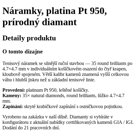
Náramky, platina Pt 950,
prírodný diamant
Detaily produktu
O tomto dizajne
Tenisový náramek se silnější ruční stavbou — 35 round brilliants po
4.7×4.7 mm v individuálním košíčkovém osazení do čtyř krapen,
kloubově spojeném. Větší kalibr kamenů znamená vyšší celkovou
váhu i hlubší jiskru než u základní tenisové linie.
Provedení:
platinum Pt 950, leštěné košíčky.
Kameny:
35× natural diamonds, round brilliants, lůžko 4.7×4.7
mm.
Zapínání:
skryté krabičkové zapínání s osmičkovou pojistkou.
Vyrobeno na zakázku v naší dílně. Diamanty si vybíráte v
konfigurátoru z aktuální nabídky certifikovaných kamenů GIA / IGI.
Dodání do 21 pracovních dní.