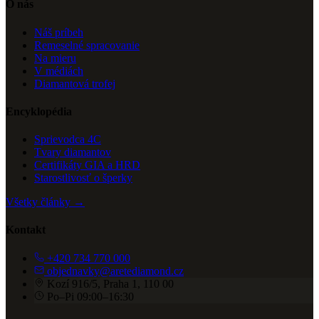
O nás
Náš príbeh
Remeselné spracovanie
Na mieru
V médiách
Diamantová trofej
Encyklopédia
Sprievodca 4C
Tvary diamantov
Certifikáty GIA a HRD
Starostlivosť o šperky
Všetky články →
Kontakt
+420 734 770 000
objednavky@aretediamond.cz
Kozí 916/5, Praha 1, 110 00
Po–Pi 09:00–16:30