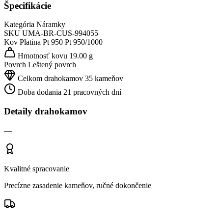
Špecifikácie
Kategória
Náramky
SKU
UMA-BR-CUS-994055
Kov
Platina Pt 950
Pt 950/1000
Hmotnosť kovu
19.00 g
Povrch
Leštený povrch
Celkom drahokamov
35 kameňov
Doba dodania
21 pracovných dní
Detaily drahokamov
—
Kvalitné spracovanie
Precízne zasadenie kameňov, ručné dokončenie