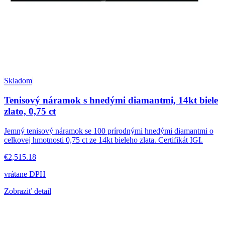
Skladom
Tenisový náramok s hnedými diamantmi, 14kt biele
zlato, 0,75 ct
Jemný tenisový náramok se 100 prírodnými hnedými diamantmi o
celkovej hmotnosti 0,75 ct ze 14kt bieleho zlata. Certifikát IGI.
€2,515.18
vrátane DPH
Zobraziť detail