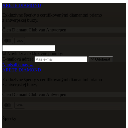
ARETE DIAMOND
Exkluzívne šperky s certifikovanými diamantmi priamo
z antverpskej burzy.
Člen Diamant Club van Antwerpen
VISA
Novinky a exkluzívne ponuky:
E-mailová adresa
Odoberať
Napísali o nás →
ARETE DIAMOND
Exkluzívne šperky s certifikovanými diamantmi priamo
z antverpskej burzy.
Člen Diamant Club van Antwerpen
VISA
Šperky