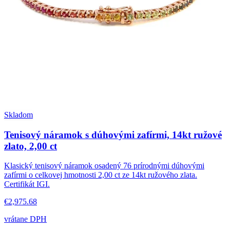
Skladom
Tenisový náramok s dúhovými zafírmi, 14kt ružové
zlato, 2,00 ct
Klasický tenisový náramok osadený 76 prírodnými dúhovými
zafírmi o celkovej hmotnosti 2,00 ct ze 14kt ružového zlata.
Certifikát IGI.
€2,975.68
vrátane DPH