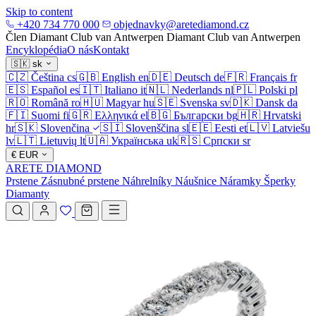
Skip to content
+420 734 770 000
objednavky@aretediamond.cz
Člen Diamant Club van Antwerpen
Diamant Club van Antwerpen
Encyklopédia
O nás
Kontakt
🇸🇰
sk
🇨🇿
Čeština
cs
🇬🇧
English
en
🇩🇪
Deutsch
de
🇫🇷
Français
fr
🇪🇸
Español
es
🇮🇹
Italiano
it
🇳🇱
Nederlands
nl
🇵🇱
Polski
pl
🇷🇴
Română
ro
🇭🇺
Magyar
hu
🇸🇪
Svenska
sv
🇩🇰
Dansk
da
🇫🇮
Suomi
fi
🇬🇷
Ελληνικά
el
🇧🇬
Български
bg
🇭🇷
Hrvatski
hr
🇸🇰
Slovenčina
🇸🇮
Slovenščina
sl
🇪🇪
Eesti
et
🇱🇻
Latviešu
lv
🇱🇹
Lietuvių
lt
🇺🇦
Українська
uk
🇷🇸
Српски
sr
€
EUR
ARETE DIAMOND
Prstene
Zásnubné prstene
Náhrelníky
Náušnice
Náramky
Šperky
Diamanty