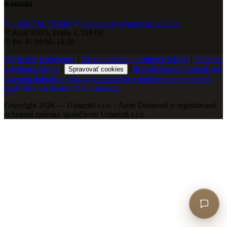
Kontakt
+420 734 770 000
objednavky@aretediamond.cz
Kozí 916/5, Praha 1, 110 00
Po–Pi 09:00–16:30
Obchodné podmienky
|
Zásady ochrany osobných údajov
|
Cookies
a ochrana údajov
|
|
Prevádzkovateľ stránok má
Spravovať cookies
uzavretú dohodu s púnzovným úradom o umožnení anonymných
internetových kontrolných nákupov.
Copyright 2026 — Umarutti s.r.o. / Arete Diamond je registrovaná
ochranná známka spoločnosti Umarutti s.r.o.