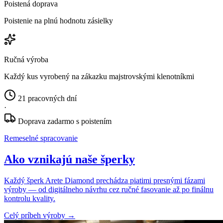
Poistená doprava
Poistenie na plnú hodnotu zásielky
Ručná výroba
Každý kus vyrobený na zákazku majstrovskými klenotníkmi
21 pracovných dní
·
Doprava zadarmo s poistením
Remeselné spracovanie
Ako vznikajú naše šperky
Každý šperk Arete Diamond prechádza piatimi presnými fázami
výroby — od digitálneho návrhu cez ručné fasovanie až po finálnu
kontrolu kvality.
Celý príbeh výroby
→