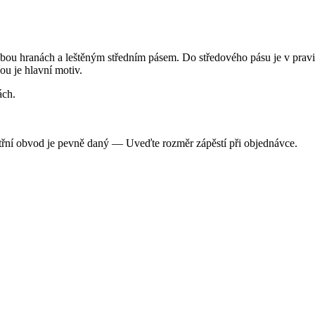
 hranách a leštěným středním pásem. Do středového pásu je v pravide
u je hlavní motiv.
ách.
třní obvod je pevně daný — Uveďte rozměr zápěstí při objednávce.