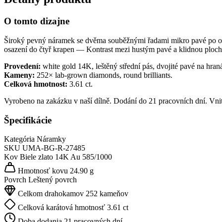
O tomto dizajne
Široký pevný náramek se dvěma souběžnými řadami mikro pavé po obou
osazení do čtyř krapen — Kontrast mezi hustým pavé a klidnou plocho
Provedení:
white gold 14K, leštěný střední pás, dvojité pavé na hran
Kameny:
252× lab-grown diamonds, round brilliants.
Celková hmotnost:
3.61 ct.
Vyrobeno na zakázku v naší dílně. Dodání do 21 pracovních dní. Vni
Špecifikácie
Kategória
Náramky
SKU
UMA-BG-R-27485
Kov
Biele zlato 14K
Au 585/1000
Hmotnosť kovu
24.90 g
Povrch
Leštený povrch
Celkom drahokamov
252 kameňov
Celková karátová hmotnosť
3.61 ct
Doba dodania
21 pracovných dní