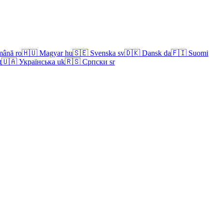
mână
ro
🇭🇺
Magyar
hu
🇸🇪
Svenska
sv
🇩🇰
Dansk
da
🇫🇮
Suomi
t
🇺🇦
Українська
uk
🇷🇸
Српски
sr