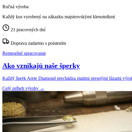
Ručná výroba
Každý kus vyrobený na zákazku majstrovskými klenotníkmi
21 pracovných dní
·
Doprava zadarmo s poistením
Remeselné spracovanie
Ako vznikajú naše šperky
Každý šperk Arete Diamond prechádza piatimi presnými fázami výroby
Celý príbeh výroby
→