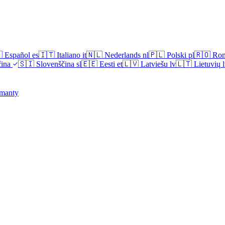

Español
es
🇮🇹
Italiano
it
🇳🇱
Nederlands
nl
🇵🇱
Polski
pl
🇷🇴
Ro
ina
🇸🇮
Slovenščina
sl
🇪🇪
Eesti
et
🇱🇻
Latviešu
lv
🇱🇹
Lietuvių
l
manty