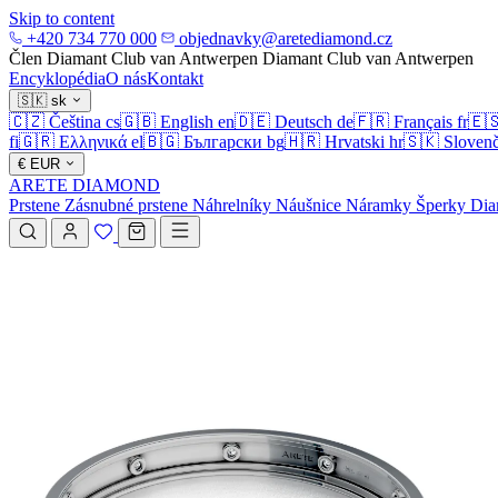
Skip to content
+420 734 770 000
objednavky@aretediamond.cz
Člen Diamant Club van Antwerpen
Diamant Club van Antwerpen
Encyklopédia
O nás
Kontakt
🇸🇰
sk
🇨🇿
Čeština
cs
🇬🇧
English
en
🇩🇪
Deutsch
de
🇫🇷
Français
fr
🇪
fi
🇬🇷
Ελληνικά
el
🇧🇬
Български
bg
🇭🇷
Hrvatski
hr
🇸🇰
Slovenč
€
EUR
ARETE DIAMOND
Prstene
Zásnubné prstene
Náhrelníky
Náušnice
Náramky
Šperky
Dia