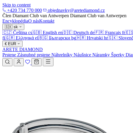
Skip to content
+420 734 770 000
objednavky@aretediamond.cz
Člen Diamant Club van Antwerpen
Diamant Club van Antwerpen
Encyklopédia
O nás
Kontakt
🇸🇰
sk
🇨🇿
Čeština
cs
🇬🇧
English
en
🇩🇪
Deutsch
de
🇫🇷
Français
fr
🇪
fi
🇬🇷
Ελληνικά
el
🇧🇬
Български
bg
🇭🇷
Hrvatski
hr
🇸🇰
Slovenč
€
EUR
ARETE DIAMOND
Prstene
Zásnubné prstene
Náhrelníky
Náušnice
Náramky
Šperky
Dia