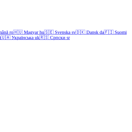
mână
ro
🇭🇺
Magyar
hu
🇸🇪
Svenska
sv
🇩🇰
Dansk
da
🇫🇮
Suomi
t
🇺🇦
Українська
uk
🇷🇸
Српски
sr