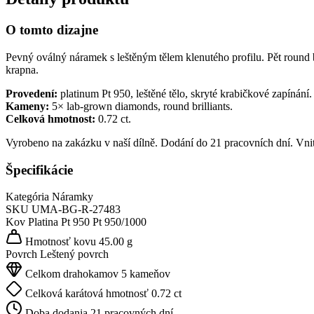
O tomto dizajne
Pevný oválný náramek s leštěným tělem klenutého profilu. Pět round 
krapna.
Provedení:
platinum Pt 950, leštěné tělo, skryté krabičkové zapínání.
Kameny:
5× lab-grown diamonds, round brilliants.
Celková hmotnost:
0.72 ct.
Vyrobeno na zakázku v naší dílně. Dodání do 21 pracovních dní. Vni
Špecifikácie
Kategória
Náramky
SKU
UMA-BG-R-27483
Kov
Platina Pt 950
Pt 950/1000
Hmotnosť kovu
45.00 g
Povrch
Leštený povrch
Celkom drahokamov
5 kameňov
Celková karátová hmotnosť
0.72 ct
Doba dodania
21 pracovných dní