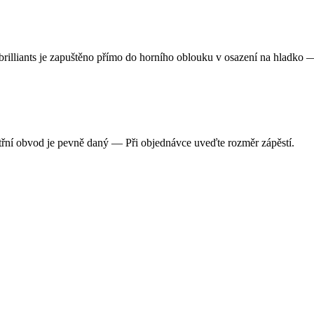
brilliants je zapuštěno přímo do horního oblouku v osazení na hladko 
třní obvod je pevně daný — Při objednávce uveďte rozměr zápěstí.