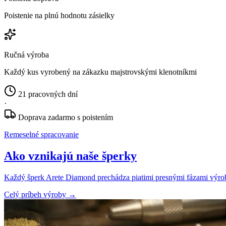
Poistenie na plnú hodnotu zásielky
Ručná výroba
Každý kus vyrobený na zákazku majstrovskými klenotníkmi
21 pracovných dní
·
Doprava zadarmo s poistením
Remeselné spracovanie
Ako vznikajú naše šperky
Každý šperk Arete Diamond prechádza piatimi presnými fázami výroby
Celý príbeh výroby
→