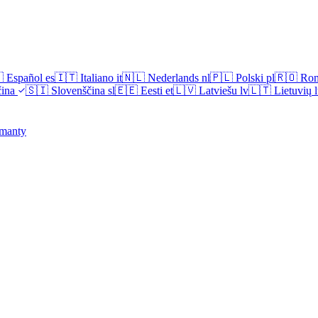

Español
es
🇮🇹
Italiano
it
🇳🇱
Nederlands
nl
🇵🇱
Polski
pl
🇷🇴
Ro
ina
🇸🇮
Slovenščina
sl
🇪🇪
Eesti
et
🇱🇻
Latviešu
lv
🇱🇹
Lietuvių
l
manty