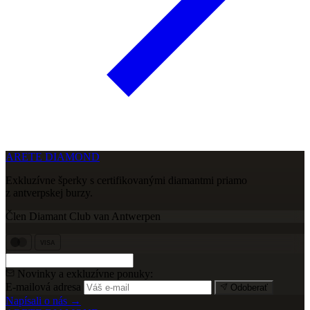
ARETE DIAMOND
Exkluzívne šperky s certifikovanými diamantmi priamo
z antverpskej burzy.
Člen Diamant Club van Antwerpen
VISA
Novinky a exkluzívne ponuky:
E-mailová adresa
Odoberať
Napísali o nás →