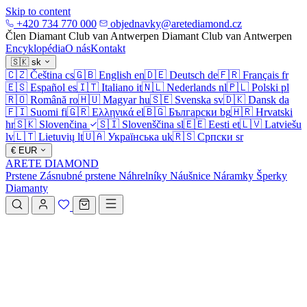
Skip to content
+420 734 770 000
objednavky@aretediamond.cz
Člen Diamant Club van Antwerpen
Diamant Club van Antwerpen
Encyklopédia
O nás
Kontakt
🇸🇰
sk
🇨🇿
Čeština
cs
🇬🇧
English
en
🇩🇪
Deutsch
de
🇫🇷
Français
fr
🇪🇸
Español
es
🇮🇹
Italiano
it
🇳🇱
Nederlands
nl
🇵🇱
Polski
pl
🇷🇴
Română
ro
🇭🇺
Magyar
hu
🇸🇪
Svenska
sv
🇩🇰
Dansk
da
🇫🇮
Suomi
fi
🇬🇷
Ελληνικά
el
🇧🇬
Български
bg
🇭🇷
Hrvatski
hr
🇸🇰
Slovenčina
🇸🇮
Slovenščina
sl
🇪🇪
Eesti
et
🇱🇻
Latviešu
lv
🇱🇹
Lietuvių
lt
🇺🇦
Українська
uk
🇷🇸
Српски
sr
€
EUR
ARETE DIAMOND
Prstene
Zásnubné prstene
Náhrelníky
Náušnice
Náramky
Šperky
Diamanty