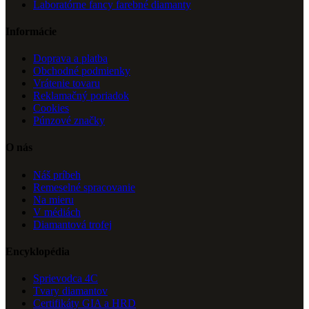
Laboratórne fancy farebné diamanty
Informácie
Doprava a platba
Obchodné podmienky
Vrátenie tovaru
Reklamačný poriadok
Cookies
Púnzové značky
O nás
Náš príbeh
Remeselné spracovanie
Na mieru
V médiách
Diamantová trofej
Encyklopédia
Sprievodca 4C
Tvary diamantov
Certifikáty GIA a HRD