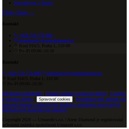
Starostlivosť o šperky
Všetky články →
Kontakt
+420 734 770 000
objednavky@aretediamond.cz
Kozí 916/5, Praha 1, 110 00
Po–Pi 09:00–16:30
Kontakt
+420 734 770 000
objednavky@aretediamond.cz
Kozí 916/5, Praha 1, 110 00
Po–Pi 09:00–16:30
Obchodné podmienky
|
Zásady ochrany osobných údajov
|
Cookies
a ochrana údajov
|
|
Prevádzkovateľ stránok má
Spravovať cookies
uzavretú dohodu s púnzovným úradom o umožnení anonymných
internetových kontrolných nákupov.
Copyright 2026 — Umarutti s.r.o. / Arete Diamond je registrovaná
ochranná známka spoločnosti Umarutti s.r.o.