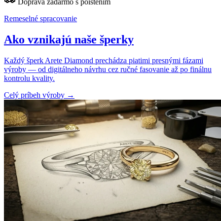
Doprava zadarmo s poistením
Remeselné spracovanie
Ako vznikajú naše šperky
Každý šperk Arete Diamond prechádza piatimi presnými fázami
výroby — od digitálneho návrhu cez ručné fasovanie až po finálnu
kontrolu kvality.
Celý príbeh výroby
→