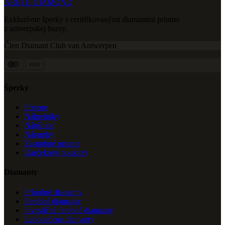
ARETE DIAMOND
Exkluzívne šperky s certifikovanými diamantmi priamo
z antverpskej burzy.
Člen Diamant Club van Antwerpen
VISA
Šperky
Prstene
Náhrelníky
Náušnice
Náramky
Zásnubné prstene
Darčekové poukazy
Diamanty
Prírodné diamanty
Farebné diamanty
Investičné farebné diamanty
Laboratórne diamanty