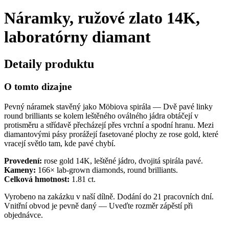
Náramky, ružové zlato 14K,
laboratórny diamant
Detaily produktu
O tomto dizajne
Pevný náramek stavěný jako Möbiova spirála — Dvě pavé linky
round brilliants se kolem leštěného oválného jádra obtáčejí v
protisměru a střídavě přecházejí přes vrchní a spodní hranu. Mezi
diamantovými pásy prorážejí fasetované plochy ze rose gold, které
vracejí světlo tam, kde pavé chybí.
Provedení:
rose gold 14K, leštěné jádro, dvojitá spirála pavé.
Kameny:
166× lab-grown diamonds, round brilliants.
Celková hmotnost:
1.81 ct.
Vyrobeno na zakázku v naší dílně. Dodání do 21 pracovních dní.
Vnitřní obvod je pevně daný — Uveďte rozměr zápěstí při
objednávce.