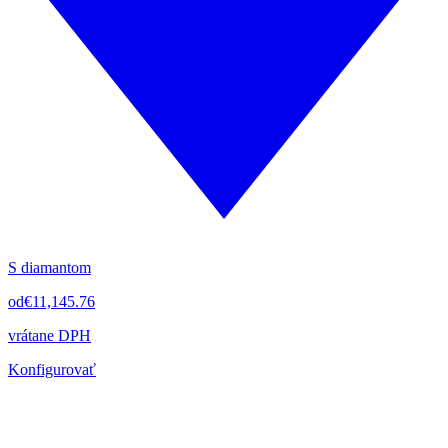
S diamantom
od
€11,145.76
vrátane DPH
Konfigurovať