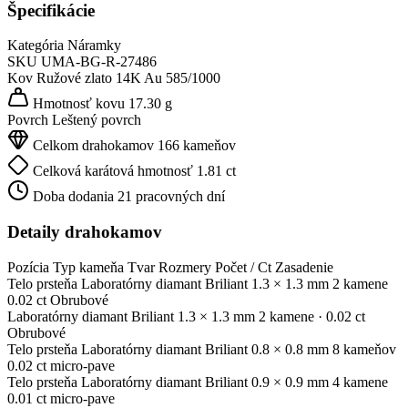
Špecifikácie
Kategória
Náramky
SKU
UMA-BG-R-27486
Kov
Ružové zlato 14K
Au 585/1000
Hmotnosť kovu
17.30 g
Povrch
Leštený povrch
Celkom drahokamov
166 kameňov
Celková karátová hmotnosť
1.81 ct
Doba dodania
21 pracovných dní
Detaily drahokamov
Pozícia
Typ kameňa
Tvar
Rozmery
Počet / Ct
Zasadenie
Telo prsteňa
Laboratórny diamant
Briliant
1.3 × 1.3 mm
2 kamene
0.02 ct
Obrubové
Laboratórny diamant
Briliant
1.3 × 1.3 mm
2 kamene
· 0.02 ct
Obrubové
Telo prsteňa
Laboratórny diamant
Briliant
0.8 × 0.8 mm
8 kameňov
0.02 ct
micro-pave
Telo prsteňa
Laboratórny diamant
Briliant
0.9 × 0.9 mm
4 kamene
0.01 ct
micro-pave