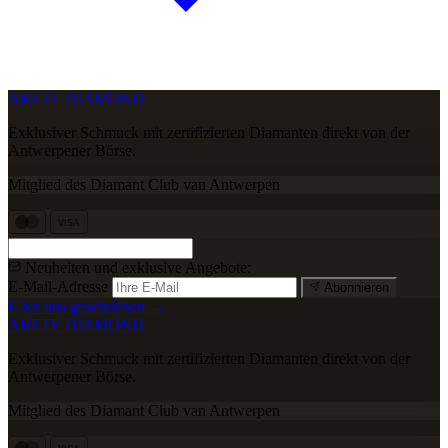
ARETE DIAMOND
Exklusiver Schmuck mit zertifizierten Diamanten direkt von der
Antwerpener Börse.
Mitglied des Diamant Club van Antwerpen
VISA
Neuheiten und exklusive Angebote:
E-Mail-Adresse
Abonnieren
Über uns geschrieben →
ARETE DIAMOND
Exklusiver Schmuck mit zertifizierten Diamanten direkt von der
Antwerpener Börse.
Mitglied des Diamant Club van Antwerpen