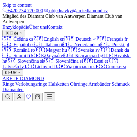
Skip to content
+420 734 770 000
objednavky@aretediamond.cz
Mitglied des Diamant Club van Antwerpen
Diamant Club van
Antwerpen
Enzyklopädie
Über uns
Kontakt
🇩🇪
de
🇨🇿
Čeština
cs
🇬🇧
English
en
🇩🇪
Deutsch
🇫🇷
Français
fr
🇪🇸
Español
es
🇮🇹
Italiano
it
🇳🇱
Nederlands
nl
🇵🇱
Polski
pl
🇷🇴
Română
ro
🇭🇺
Magyar
hu
🇸🇪
Svenska
sv
🇩🇰
Dansk
da
🇫🇮
Suomi
fi
🇬🇷
Ελληνικά
el
🇧🇬
Български
bg
🇭🇷
Hrvatski
hr
🇸🇰
Slovenčina
sk
🇸🇮
Slovenščina
sl
🇪🇪
Eesti
et
🇱🇻
Latviešu
lv
🇱🇹
Lietuvių
lt
🇺🇦
Українська
uk
🇷🇸
Српски
sr
€
EUR
ARETE DIAMOND
Ringe
Verlobungsringe
Halsketten
Ohrringe
Armbänder
Schmuck
Diamanten