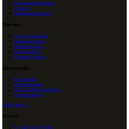
Reklamationsordnung
Cookies
Punzierungszeichen
Über uns
Unsere Geschichte
Handwerkskunst
Maßanfertigung
In den Medien
Diamant-Trophäe
Enzyklopädie
4C-Ratgeber
Diamantformen
GIA- & HRD-Zertifikate
Schmuckpflege
Alle Artikel →
Kontakt
+420 734 770 000