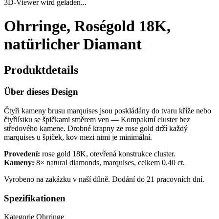
3D-Viewer wird geladen...
Ohrringe, Roségold 18K,
natürlicher Diamant
Produktdetails
Über dieses Design
Čtyři kameny brusu marquises jsou poskládány do tvaru kříže nebo
čtyřlístku se špičkami směrem ven — Kompaktní cluster bez
středového kamene. Drobné krapny ze rose gold drží každý
marquises u špiček, kov mezi nimi je minimální.
Provedení:
rose gold 18K, otevřená konstrukce cluster.
Kameny:
8× natural diamonds, marquises, celkem 0.40 ct.
Vyrobeno na zakázku v naší dílně. Dodání do 21 pracovních dní.
Spezifikationen
Kategorie
Ohrringe