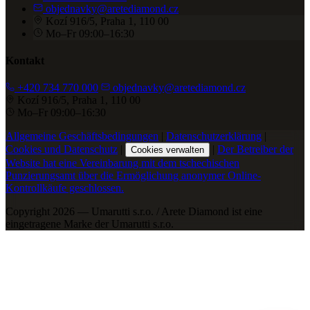
objednavky@aretediamond.cz
Kozí 916/5, Praha 1, 110 00
Mo–Fr 09:00–16:30
Kontakt
+420 734 770 000
objednavky@aretediamond.cz
Kozí 916/5, Praha 1, 110 00
Mo–Fr 09:00–16:30
Allgemeine Geschäftsbedingungen
|
Datenschutzerklärung
|
Cookies und Datenschutz
|
|
Der Betreiber der
Cookies verwalten
Website hat eine Vereinbarung mit dem tschechischen
Punzierungsamt über die Ermöglichung anonymer Online-
Kontrollkäufe geschlossen.
Copyright 2026 — Umarutti s.r.o. / Arete Diamond ist eine
eingetragene Marke der Umarutti s.r.o.