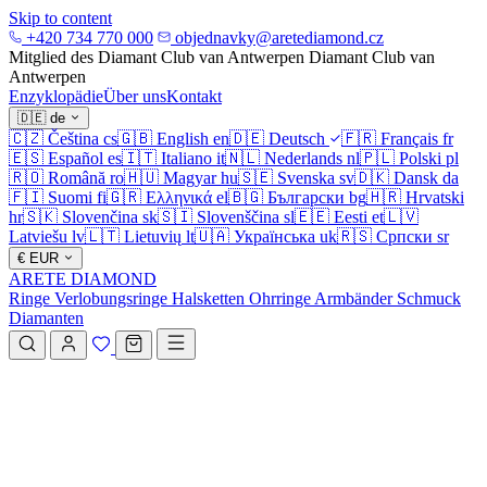
Skip to content
+420 734 770 000
objednavky@aretediamond.cz
Mitglied des Diamant Club van Antwerpen
Diamant Club van
Antwerpen
Enzyklopädie
Über uns
Kontakt
🇩🇪
de
🇨🇿
Čeština
cs
🇬🇧
English
en
🇩🇪
Deutsch
🇫🇷
Français
fr
🇪🇸
Español
es
🇮🇹
Italiano
it
🇳🇱
Nederlands
nl
🇵🇱
Polski
pl
🇷🇴
Română
ro
🇭🇺
Magyar
hu
🇸🇪
Svenska
sv
🇩🇰
Dansk
da
🇫🇮
Suomi
fi
🇬🇷
Ελληνικά
el
🇧🇬
Български
bg
🇭🇷
Hrvatski
hr
🇸🇰
Slovenčina
sk
🇸🇮
Slovenščina
sl
🇪🇪
Eesti
et
🇱🇻
Latviešu
lv
🇱🇹
Lietuvių
lt
🇺🇦
Українська
uk
🇷🇸
Српски
sr
€
EUR
ARETE DIAMOND
Ringe
Verlobungsringe
Halsketten
Ohrringe
Armbänder
Schmuck
Diamanten