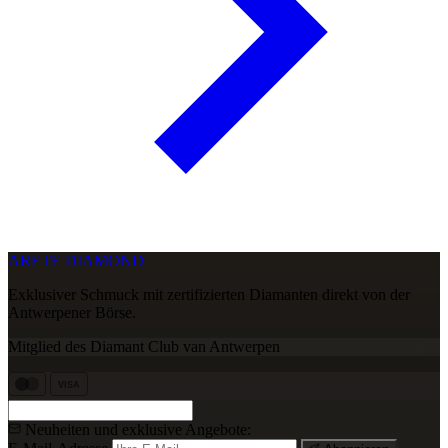
ARETE DIAMOND
Exklusiver Schmuck mit zertifizierten Diamanten direkt von der
Antwerpener Börse.
Mitglied des Diamant Club van Antwerpen
VISA
Neuheiten und exklusive Angebote: