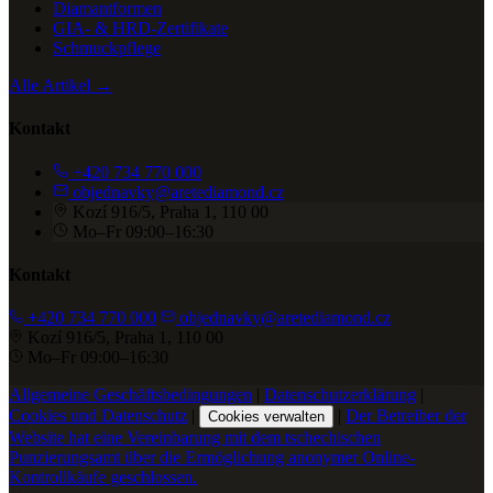
Diamantformen
GIA- & HRD-Zertifikate
Schmuckpflege
Alle Artikel →
Kontakt
+420 734 770 000
objednavky@aretediamond.cz
Kozí 916/5, Praha 1, 110 00
Mo–Fr 09:00–16:30
Kontakt
+420 734 770 000
objednavky@aretediamond.cz
Kozí 916/5, Praha 1, 110 00
Mo–Fr 09:00–16:30
Allgemeine Geschäftsbedingungen
|
Datenschutzerklärung
|
Cookies und Datenschutz
|
|
Der Betreiber der
Cookies verwalten
Website hat eine Vereinbarung mit dem tschechischen
Punzierungsamt über die Ermöglichung anonymer Online-
Kontrollkäufe geschlossen.