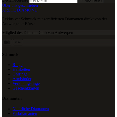
E-Mail-Adresse
Abonnieren
Über uns geschrieben →
ARETE DIAMOND
Exklusiver Schmuck mit zertifizierten Diamanten direkt von der
Antwerpener Börse.
Mitglied des Diamant Club van Antwerpen
VISA
Schmuck
Ringe
Halsketten
Ohrringe
Armbänder
Verlobungsringe
Geschenkkarten
Diamanten
Natürliche Diamanten
Farbdiamanten