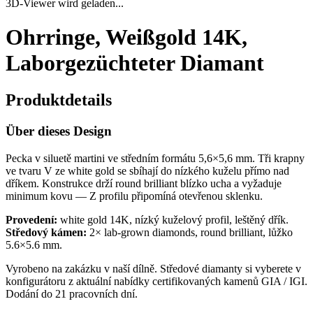
3D-Viewer wird geladen...
Ohrringe, Weißgold 14K,
Laborgezüchteter Diamant
Produktdetails
Über dieses Design
Pecka v siluetě martini ve středním formátu 5,6×5,6 mm. Tři krapny
ve tvaru V ze white gold se sbíhají do nízkého kuželu přímo nad
dříkem. Konstrukce drží round brilliant blízko ucha a vyžaduje
minimum kovu — Z profilu připomíná otevřenou sklenku.
Provedení:
white gold 14K, nízký kuželový profil, leštěný dřík.
Středový kámen:
2× lab-grown diamonds, round brilliant, lůžko
5.6×5.6 mm.
Vyrobeno na zakázku v naší dílně. Středové diamanty si vyberete v
konfigurátoru z aktuální nabídky certifikovaných kamenů GIA / IGI.
Dodání do 21 pracovních dní.