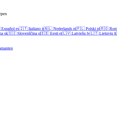
rpen

Español
es
🇮🇹
Italiano
it
🇳🇱
Nederlands
nl
🇵🇱
Polski
pl
🇷🇴
Rom
na
sk
🇸🇮
Slovenščina
sl
🇪🇪
Eesti
et
🇱🇻
Latviešu
lv
🇱🇹
Lietuvių
lt
amanten