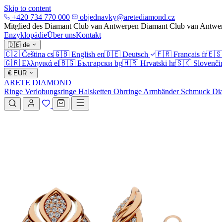
Skip to content
+420 734 770 000
objednavky@aretediamond.cz
Mitglied des Diamant Club van Antwerpen
Diamant Club van Antwe
Enzyklopädie
Über uns
Kontakt
🇩🇪
de
🇨🇿
Čeština
cs
🇬🇧
English
en
🇩🇪
Deutsch
🇫🇷
Français
fr
🇪
🇬🇷
Ελληνικά
el
🇧🇬
Български
bg
🇭🇷
Hrvatski
hr
🇸🇰
Slovenči
€
EUR
ARETE DIAMOND
Ringe
Verlobungsringe
Halsketten
Ohrringe
Armbänder
Schmuck
Di