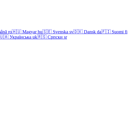
ână
ro
🇭🇺
Magyar
hu
🇸🇪
Svenska
sv
🇩🇰
Dansk
da
🇫🇮
Suomi
fi
🇺🇦
Українська
uk
🇷🇸
Српски
sr