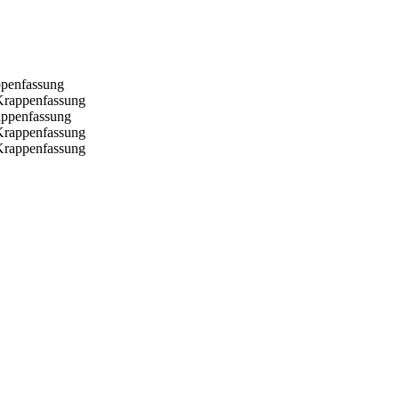
penfassung
Krappenfassung
ppenfassung
Krappenfassung
Krappenfassung