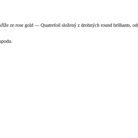
říže ze rose gold — Quatrefoil složený z drobných round brilliants, 
espodu.