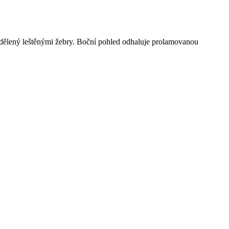
oddělený leštěnými žebry. Boční pohled odhaluje prolamovanou