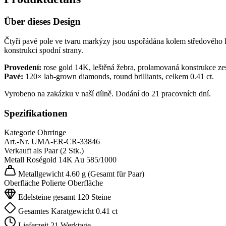
Über dieses Design
Čtyři pavé pole ve tvaru markýzy jsou uspořádána kolem středového k
konstrukci spodní strany.
Provedení:
rose gold 14K, leštěná žebra, prolamovaná konstrukce z
Pavé:
120× lab-grown diamonds, round brilliants, celkem 0.41 ct.
Vyrobeno na zakázku v naší dílně. Dodání do 21 pracovních dní.
Spezifikationen
Kategorie
Ohrringe
Art.-Nr.
UMA-ER-CR-33846
Verkauft als
Paar (2 Stk.)
Metall
Roségold 14K
Au 585/1000
Metallgewicht
4.60 g
(Gesamt für Paar)
Oberfläche
Polierte Oberfläche
Edelsteine gesamt
120 Steine
Gesamtes Karatgewicht
0.41 ct
Lieferzeit
21 Werktage