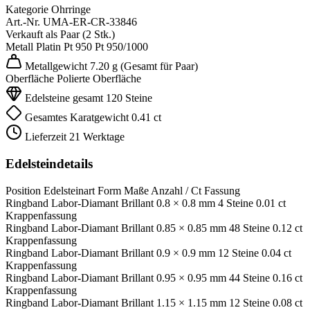
Kategorie
Ohrringe
Art.-Nr.
UMA-ER-CR-33846
Verkauft als
Paar (2 Stk.)
Metall
Platin Pt 950
Pt 950/1000
Metallgewicht
7.20 g
(Gesamt für Paar)
Oberfläche
Polierte Oberfläche
Edelsteine gesamt
120 Steine
Gesamtes Karatgewicht
0.41 ct
Lieferzeit
21 Werktage
Edelsteindetails
Position
Edelsteinart
Form
Maße
Anzahl / Ct
Fassung
Ringband
Labor-Diamant
Brillant
0.8 × 0.8 mm
4 Steine
0.01 ct
Krappenfassung
Ringband
Labor-Diamant
Brillant
0.85 × 0.85 mm
48 Steine
0.12 ct
Krappenfassung
Ringband
Labor-Diamant
Brillant
0.9 × 0.9 mm
12 Steine
0.04 ct
Krappenfassung
Ringband
Labor-Diamant
Brillant
0.95 × 0.95 mm
44 Steine
0.16 ct
Krappenfassung
Ringband
Labor-Diamant
Brillant
1.15 × 1.15 mm
12 Steine
0.08 ct