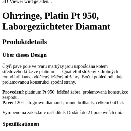
3D-Viewer wird geladen...
Ohrringe, Platin Pt 950,
Laborgezüchteter Diamant
Produktdetails
Über dieses Design
Čtyři pavé pole ve tvaru markýzy jsou uspořádána kolem
středového kříže ze platinum — Quatrefoil složený z drobných
round brilliants, oddělený leštěnými žebry. Boční pohled odhaluje
prolamovanou konstrukci spodní strany.
Provedení:
platinum Pt 950, leštěná žebra, prolamovaná konstrukce
zespodu.
Pavé:
120× lab-grown diamonds, round brilliants, celkem 0.41 ct.
Vyrobeno na zakázku v naší dílně. Dodání do 21 pracovních dní.
Spezifikationen