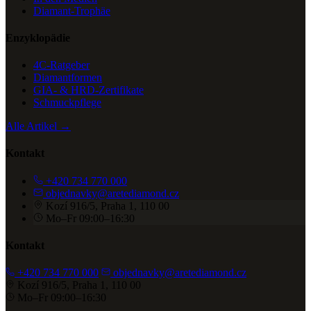
Diamant-Trophäe
Enzyklopädie
4C-Ratgeber
Diamantformen
GIA- & HRD-Zertifikate
Schmuckpflege
Alle Artikel →
Kontakt
+420 734 770 000
objednavky@aretediamond.cz
Kozí 916/5, Praha 1, 110 00
Mo–Fr 09:00–16:30
Kontakt
+420 734 770 000
objednavky@aretediamond.cz
Kozí 916/5, Praha 1, 110 00
Mo–Fr 09:00–16:30