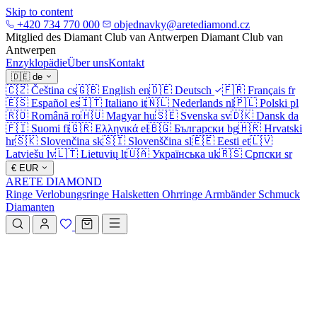
Skip to content
+420 734 770 000
objednavky@aretediamond.cz
Mitglied des Diamant Club van Antwerpen
Diamant Club van
Antwerpen
Enzyklopädie
Über uns
Kontakt
🇩🇪
de
🇨🇿
Čeština
cs
🇬🇧
English
en
🇩🇪
Deutsch
🇫🇷
Français
fr
🇪🇸
Español
es
🇮🇹
Italiano
it
🇳🇱
Nederlands
nl
🇵🇱
Polski
pl
🇷🇴
Română
ro
🇭🇺
Magyar
hu
🇸🇪
Svenska
sv
🇩🇰
Dansk
da
🇫🇮
Suomi
fi
🇬🇷
Ελληνικά
el
🇧🇬
Български
bg
🇭🇷
Hrvatski
hr
🇸🇰
Slovenčina
sk
🇸🇮
Slovenščina
sl
🇪🇪
Eesti
et
🇱🇻
Latviešu
lv
🇱🇹
Lietuvių
lt
🇺🇦
Українська
uk
🇷🇸
Српски
sr
€
EUR
ARETE DIAMOND
Ringe
Verlobungsringe
Halsketten
Ohrringe
Armbänder
Schmuck
Diamanten