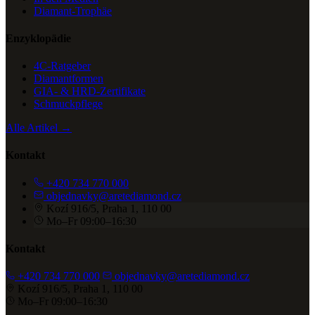
Diamant-Trophäe
Enzyklopädie
4C-Ratgeber
Diamantformen
GIA- & HRD-Zertifikate
Schmuckpflege
Alle Artikel →
Kontakt
+420 734 770 000
objednavky@aretediamond.cz
Kozí 916/5, Praha 1, 110 00
Mo–Fr 09:00–16:30
Kontakt
+420 734 770 000
objednavky@aretediamond.cz
Kozí 916/5, Praha 1, 110 00
Mo–Fr 09:00–16:30