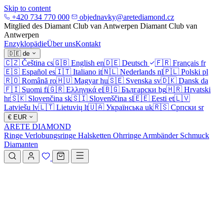
Skip to content
+420 734 770 000
objednavky@aretediamond.cz
Mitglied des Diamant Club van Antwerpen
Diamant Club van
Antwerpen
Enzyklopädie
Über uns
Kontakt
🇩🇪
de
🇨🇿
Čeština
cs
🇬🇧
English
en
🇩🇪
Deutsch
🇫🇷
Français
fr
🇪🇸
Español
es
🇮🇹
Italiano
it
🇳🇱
Nederlands
nl
🇵🇱
Polski
pl
🇷🇴
Română
ro
🇭🇺
Magyar
hu
🇸🇪
Svenska
sv
🇩🇰
Dansk
da
🇫🇮
Suomi
fi
🇬🇷
Ελληνικά
el
🇧🇬
Български
bg
🇭🇷
Hrvatski
hr
🇸🇰
Slovenčina
sk
🇸🇮
Slovenščina
sl
🇪🇪
Eesti
et
🇱🇻
Latviešu
lv
🇱🇹
Lietuvių
lt
🇺🇦
Українська
uk
🇷🇸
Српски
sr
€
EUR
ARETE DIAMOND
Ringe
Verlobungsringe
Halsketten
Ohrringe
Armbänder
Schmuck
Diamanten