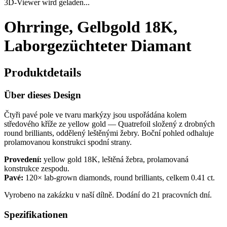
3D-Viewer wird geladen...
Ohrringe, Gelbgold 18K,
Laborgezüchteter Diamant
Produktdetails
Über dieses Design
Čtyři pavé pole ve tvaru markýzy jsou uspořádána kolem
středového kříže ze yellow gold — Quatrefoil složený z drobných
round brilliants, oddělený leštěnými žebry. Boční pohled odhaluje
prolamovanou konstrukci spodní strany.
Provedení:
yellow gold 18K, leštěná žebra, prolamovaná
konstrukce zespodu.
Pavé:
120× lab-grown diamonds, round brilliants, celkem 0.41 ct.
Vyrobeno na zakázku v naší dílně. Dodání do 21 pracovních dní.
Spezifikationen