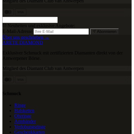
Mitglied des Diamant Club van Antwerpen
VISA
Neuheiten und exklusive Angebote:
E-Mail-Adresse
Abonnieren
Über uns geschrieben →
ARETE DIAMOND
Exklusiver Schmuck mit zertifizierten Diamanten direkt von der
Antwerpener Börse.
Mitglied des Diamant Club van Antwerpen
VISA
Schmuck
Ringe
Halsketten
Ohrringe
Armbänder
Verlobungsringe
Geschenkkarten