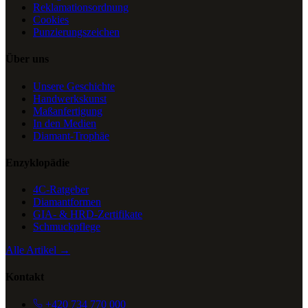
Reklamationsordnung
Cookies
Punzierungszeichen
Über uns
Unsere Geschichte
Handwerkskunst
Maßanfertigung
In den Medien
Diamant-Trophäe
Enzyklopädie
4C-Ratgeber
Diamantformen
GIA- & HRD-Zertifikate
Schmuckpflege
Alle Artikel →
Kontakt
+420 734 770 000