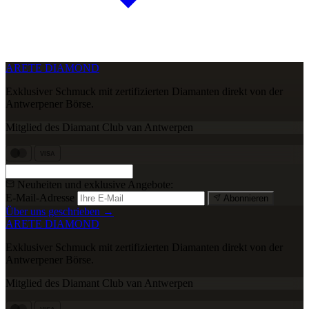
ARETE DIAMOND
Exklusiver Schmuck mit zertifizierten Diamanten direkt von der
Antwerpener Börse.
Mitglied des Diamant Club van Antwerpen
VISA
Neuheiten und exklusive Angebote:
E-Mail-Adresse
Abonnieren
Über uns geschrieben →
ARETE DIAMOND
Exklusiver Schmuck mit zertifizierten Diamanten direkt von der
Antwerpener Börse.
Mitglied des Diamant Club van Antwerpen