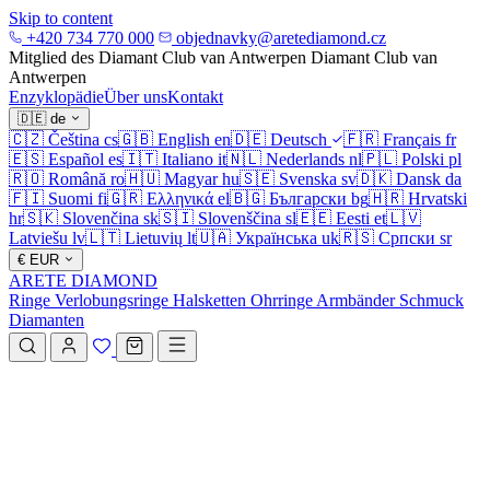
Skip to content
+420 734 770 000
objednavky@aretediamond.cz
Mitglied des Diamant Club van Antwerpen
Diamant Club van
Antwerpen
Enzyklopädie
Über uns
Kontakt
🇩🇪
de
🇨🇿
Čeština
cs
🇬🇧
English
en
🇩🇪
Deutsch
🇫🇷
Français
fr
🇪🇸
Español
es
🇮🇹
Italiano
it
🇳🇱
Nederlands
nl
🇵🇱
Polski
pl
🇷🇴
Română
ro
🇭🇺
Magyar
hu
🇸🇪
Svenska
sv
🇩🇰
Dansk
da
🇫🇮
Suomi
fi
🇬🇷
Ελληνικά
el
🇧🇬
Български
bg
🇭🇷
Hrvatski
hr
🇸🇰
Slovenčina
sk
🇸🇮
Slovenščina
sl
🇪🇪
Eesti
et
🇱🇻
Latviešu
lv
🇱🇹
Lietuvių
lt
🇺🇦
Українська
uk
🇷🇸
Српски
sr
€
EUR
ARETE DIAMOND
Ringe
Verlobungsringe
Halsketten
Ohrringe
Armbänder
Schmuck
Diamanten