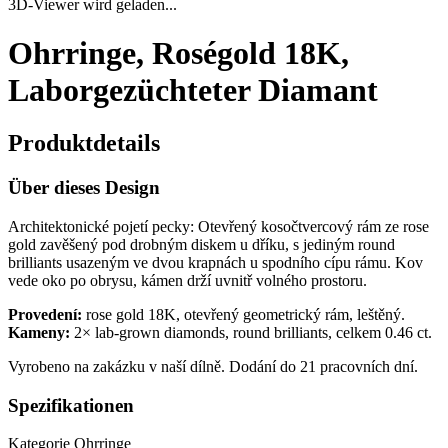
3D-Viewer wird geladen...
Ohrringe, Roségold 18K,
Laborgezüchteter Diamant
Produktdetails
Über dieses Design
Architektonické pojetí pecky: Otevřený kosočtvercový rám ze rose
gold zavěšený pod drobným diskem u dříku, s jediným round
brilliants usazeným ve dvou krapnách u spodního cípu rámu. Kov
vede oko po obrysu, kámen drží uvnitř volného prostoru.
Provedení:
rose gold 18K, otevřený geometrický rám, leštěný.
Kameny:
2× lab-grown diamonds, round brilliants, celkem 0.46 ct.
Vyrobeno na zakázku v naší dílně. Dodání do 21 pracovních dní.
Spezifikationen
Kategorie
Ohrringe