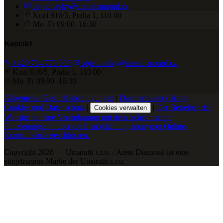
objednavky@aretediamond.cz
Kozí 916/5, Praha 1, 110 00
Mo–Fr 09:00–16:30
Kontakt
+420 734 770 000
objednavky@aretediamond.cz
Kozí 916/5, Praha 1, 110 00
Mo–Fr 09:00–16:30
Allgemeine Geschäftsbedingungen
|
Datenschutzerklärung
|
Cookies und Datenschutz
|
|
Der Betreiber der
Cookies verwalten
Website hat eine Vereinbarung mit dem tschechischen
Punzierungsamt über die Ermöglichung anonymer Online-
Kontrollkäufe geschlossen.
Copyright 2026 — Umarutti s.r.o. / Arete Diamond ist eine
eingetragene Marke der Umarutti s.r.o.