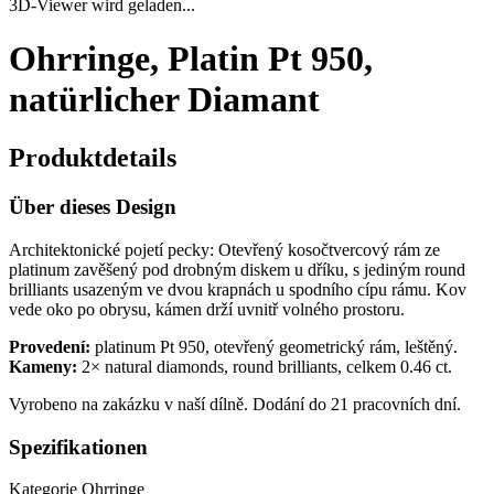
3D-Viewer wird geladen...
Ohrringe, Platin Pt 950,
natürlicher Diamant
Produktdetails
Über dieses Design
Architektonické pojetí pecky: Otevřený kosočtvercový rám ze
platinum zavěšený pod drobným diskem u dříku, s jediným round
brilliants usazeným ve dvou krapnách u spodního cípu rámu. Kov
vede oko po obrysu, kámen drží uvnitř volného prostoru.
Provedení:
platinum Pt 950, otevřený geometrický rám, leštěný.
Kameny:
2× natural diamonds, round brilliants, celkem 0.46 ct.
Vyrobeno na zakázku v naší dílně. Dodání do 21 pracovních dní.
Spezifikationen
Kategorie
Ohrringe