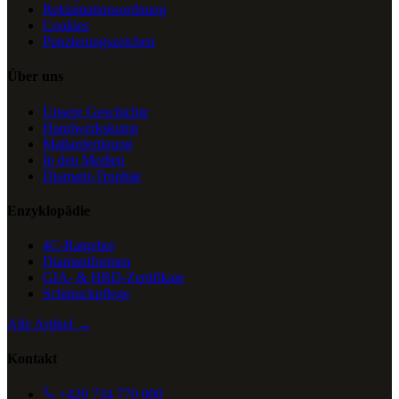
Reklamationsordnung
Cookies
Punzierungszeichen
Über uns
Unsere Geschichte
Handwerkskunst
Maßanfertigung
In den Medien
Diamant-Trophäe
Enzyklopädie
4C-Ratgeber
Diamantformen
GIA- & HRD-Zertifikate
Schmuckpflege
Alle Artikel →
Kontakt
+420 734 770 000