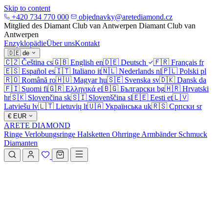
Skip to content
+420 734 770 000
objednavky@aretediamond.cz
Mitglied des Diamant Club van Antwerpen
Diamant Club van
Antwerpen
Enzyklopädie
Über uns
Kontakt
🇩🇪
de
🇨🇿
Čeština
cs
🇬🇧
English
en
🇩🇪
Deutsch
🇫🇷
Français
fr
🇪🇸
Español
es
🇮🇹
Italiano
it
🇳🇱
Nederlands
nl
🇵🇱
Polski
pl
🇷🇴
Română
ro
🇭🇺
Magyar
hu
🇸🇪
Svenska
sv
🇩🇰
Dansk
da
🇫🇮
Suomi
fi
🇬🇷
Ελληνικά
el
🇧🇬
Български
bg
🇭🇷
Hrvatski
hr
🇸🇰
Slovenčina
sk
🇸🇮
Slovenščina
sl
🇪🇪
Eesti
et
🇱🇻
Latviešu
lv
🇱🇹
Lietuvių
lt
🇺🇦
Українська
uk
🇷🇸
Српски
sr
€
EUR
ARETE DIAMOND
Ringe
Verlobungsringe
Halsketten
Ohrringe
Armbänder
Schmuck
Diamanten