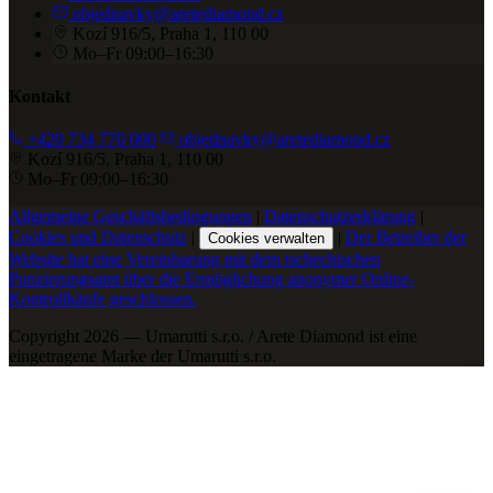
objednavky@aretediamond.cz
Kozí 916/5, Praha 1, 110 00
Mo–Fr 09:00–16:30
Kontakt
+420 734 770 000
objednavky@aretediamond.cz
Kozí 916/5, Praha 1, 110 00
Mo–Fr 09:00–16:30
Allgemeine Geschäftsbedingungen
|
Datenschutzerklärung
|
Cookies und Datenschutz
|
|
Der Betreiber der
Cookies verwalten
Website hat eine Vereinbarung mit dem tschechischen
Punzierungsamt über die Ermöglichung anonymer Online-
Kontrollkäufe geschlossen.
Copyright 2026 — Umarutti s.r.o. / Arete Diamond ist eine
eingetragene Marke der Umarutti s.r.o.