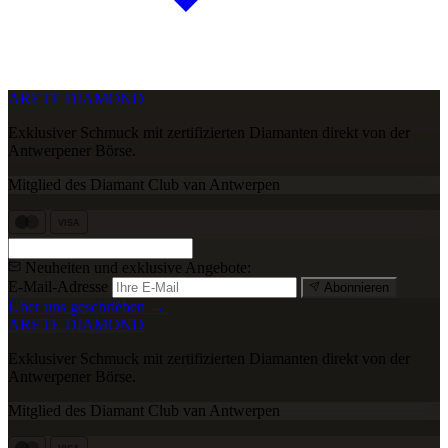
ARETE DIAMOND
Exklusiver Schmuck mit zertifizierten Diamanten direkt von der
Antwerpener Börse.
Mitglied des Diamant Club van Antwerpen
VISA
Neuheiten und exklusive Angebote:
E-Mail-Adresse
Abonnieren
Über uns geschrieben →
ARETE DIAMOND
Exklusiver Schmuck mit zertifizierten Diamanten direkt von der
Antwerpener Börse.
Mitglied des Diamant Club van Antwerpen