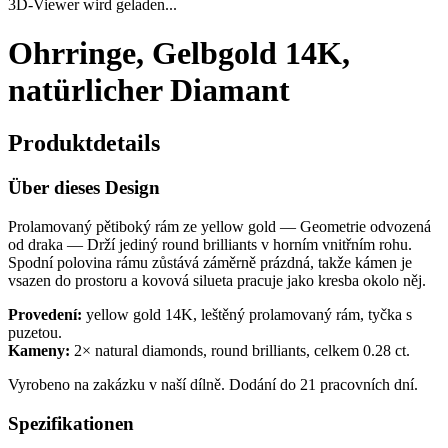
3D-Viewer wird geladen...
Ohrringe, Gelbgold 14K,
natürlicher Diamant
Produktdetails
Über dieses Design
Prolamovaný pětiboký rám ze yellow gold — Geometrie odvozená
od draka — Drží jediný round brilliants v horním vnitřním rohu.
Spodní polovina rámu zůstává záměrně prázdná, takže kámen je
vsazen do prostoru a kovová silueta pracuje jako kresba okolo něj.
Provedení:
yellow gold 14K, leštěný prolamovaný rám, tyčka s
puzetou.
Kameny:
2× natural diamonds, round brilliants, celkem 0.28 ct.
Vyrobeno na zakázku v naší dílně. Dodání do 21 pracovních dní.
Spezifikationen