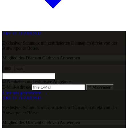
ARETE DIAMOND
Exklusiver Schmuck mit zertifizierten Diamanten direkt von der
Antwerpener Börse.
Mitglied des Diamant Club van Antwerpen
VISA
Neuheiten und exklusive Angebote:
E-Mail-Adresse
Abonnieren
Über uns geschrieben →
ARETE DIAMOND
Exklusiver Schmuck mit zertifizierten Diamanten direkt von der
Antwerpener Börse.
Mitglied des Diamant Club van Antwerpen