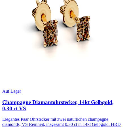
Auf Lager
Champagne Diamantohrstecker, 14kt Gelbgold,
0.30 ct VS
Elegantes Paar Ohrstecker mit zwei natürlichen champagne
diamonds, VS Reinheit, insgesamt 0.30 ct in 14kt Gelbgold. HRD