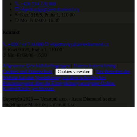
+420 734 770 000
objednavky@aretediamond.cz
Kozí 916/5, Praha 1, 110 00
Mo–Fr 09:00–16:30
Kontakt
+420 734 770 000
objednavky@aretediamond.cz
Kozí 916/5, Praha 1, 110 00
Mo–Fr 09:00–16:30
Allgemeine Geschäftsbedingungen
|
Datenschutzerklärung
|
Cookies und Datenschutz
|
|
Der Betreiber der
Cookies verwalten
Website hat eine Vereinbarung mit dem tschechischen
Punzierungsamt über die Ermöglichung anonymer Online-
Kontrollkäufe geschlossen.
Copyright 2026 — Umarutti s.r.o. / Arete Diamond ist eine
eingetragene Marke der Umarutti s.r.o.