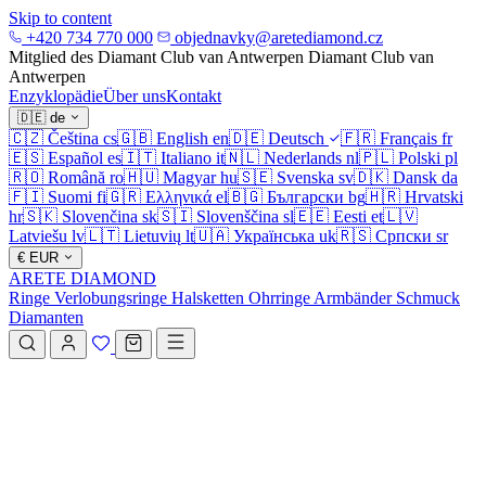
Skip to content
+420 734 770 000
objednavky@aretediamond.cz
Mitglied des Diamant Club van Antwerpen
Diamant Club van
Antwerpen
Enzyklopädie
Über uns
Kontakt
🇩🇪
de
🇨🇿
Čeština
cs
🇬🇧
English
en
🇩🇪
Deutsch
🇫🇷
Français
fr
🇪🇸
Español
es
🇮🇹
Italiano
it
🇳🇱
Nederlands
nl
🇵🇱
Polski
pl
🇷🇴
Română
ro
🇭🇺
Magyar
hu
🇸🇪
Svenska
sv
🇩🇰
Dansk
da
🇫🇮
Suomi
fi
🇬🇷
Ελληνικά
el
🇧🇬
Български
bg
🇭🇷
Hrvatski
hr
🇸🇰
Slovenčina
sk
🇸🇮
Slovenščina
sl
🇪🇪
Eesti
et
🇱🇻
Latviešu
lv
🇱🇹
Lietuvių
lt
🇺🇦
Українська
uk
🇷🇸
Српски
sr
€
EUR
ARETE DIAMOND
Ringe
Verlobungsringe
Halsketten
Ohrringe
Armbänder
Schmuck
Diamanten