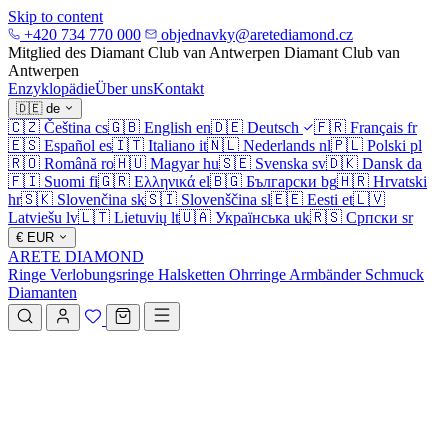
Skip to content
+420 734 770 000
objednavky@aretediamond.cz
Mitglied des Diamant Club van Antwerpen
Diamant Club van
Antwerpen
Enzyklopädie
Über uns
Kontakt
🇩🇪
de
🇨🇿
Čeština
cs
🇬🇧
English
en
🇩🇪
Deutsch
🇫🇷
Français
fr
🇪🇸
Español
es
🇮🇹
Italiano
it
🇳🇱
Nederlands
nl
🇵🇱
Polski
pl
🇷🇴
Română
ro
🇭🇺
Magyar
hu
🇸🇪
Svenska
sv
🇩🇰
Dansk
da
🇫🇮
Suomi
fi
🇬🇷
Ελληνικά
el
🇧🇬
Български
bg
🇭🇷
Hrvatski
hr
🇸🇰
Slovenčina
sk
🇸🇮
Slovenščina
sl
🇪🇪
Eesti
et
🇱🇻
Latviešu
lv
🇱🇹
Lietuvių
lt
🇺🇦
Українська
uk
🇷🇸
Српски
sr
€
EUR
ARETE DIAMOND
Ringe
Verlobungsringe
Halsketten
Ohrringe
Armbänder
Schmuck
Diamanten