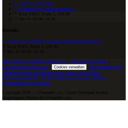
+420 734 770 000
objednavky@aretediamond.cz
Kozí 916/5, Praha 1, 110 00
Mo–Fr 09:00–16:30
Kontakt
+420 734 770 000
objednavky@aretediamond.cz
Kozí 916/5, Praha 1, 110 00
Mo–Fr 09:00–16:30
Allgemeine Geschäftsbedingungen
|
Datenschutzerklärung
|
Cookies und Datenschutz
|
|
Der Betreiber der
Cookies verwalten
Website hat eine Vereinbarung mit dem tschechischen
Punzierungsamt über die Ermöglichung anonymer Online-
Kontrollkäufe geschlossen.
Copyright 2026 — Umarutti s.r.o. / Arete Diamond ist eine
eingetragene Marke der Umarutti s.r.o.