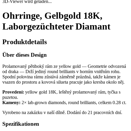
3D-Viewer wird geladen...
Ohrringe, Gelbgold 18K,
Laborgezüchteter Diamant
Produktdetails
Über dieses Design
Prolamovaný pětiboký rám ze yellow gold — Geometrie odvozená
od draka — Drží jediný round brilliants v horním vnitřním rohu.
Spodní polovina rámu zůstává záměrně prázdná, takže kámen je
vsazen do prostoru a kovová silueta pracuje jako kresba okolo něj.
Provedení:
yellow gold 18K, leštěný prolamovaný rám, tyčka s
puzetou.
Kameny:
2× lab-grown diamonds, round brilliants, celkem 0.28 ct.
Vyrobeno na zakázku v naší dílně. Dodání do 21 pracovních dní.
Spezifikationen