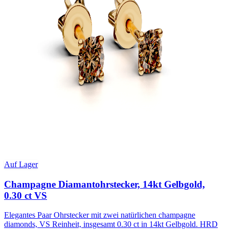
Auf Lager
Champagne Diamantohrstecker, 14kt Gelbgold,
0.30 ct VS
Elegantes Paar Ohrstecker mit zwei natürlichen champagne
diamonds, VS Reinheit, insgesamt 0.30 ct in 14kt Gelbgold. HRD