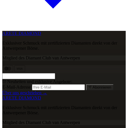
ARETE DIAMOND
Exklusiver Schmuck mit zertifizierten Diamanten direkt von der
Antwerpener Börse.
Mitglied des Diamant Club van Antwerpen
VISA
Neuheiten und exklusive Angebote:
E-Mail-Adresse
Abonnieren
Über uns geschrieben →
ARETE DIAMOND
Exklusiver Schmuck mit zertifizierten Diamanten direkt von der
Antwerpener Börse.
Mitglied des Diamant Club van Antwerpen