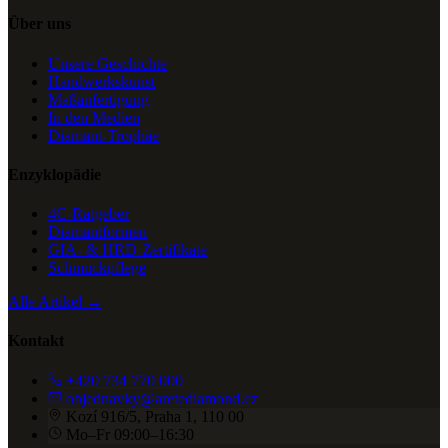
Über uns
Unsere Geschichte
Handwerkskunst
Maßanfertigung
In den Medien
Diamant-Trophäe
Enzyklopädie
4C-Ratgeber
Diamantformen
GIA- & HRD-Zertifikate
Schmuckpflege
Alle Artikel →
Kontakt
+420 734 770 000
objednavky@aretediamond.cz
Kozí 916/5, Praha 1, 110 00
Mo–Fr 09:00–16:30