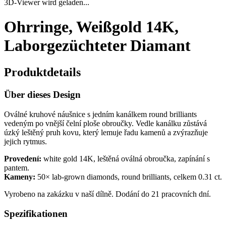
3D-Viewer wird geladen...
Ohrringe, Weißgold 14K,
Laborgezüchteter Diamant
Produktdetails
Über dieses Design
Oválné kruhové náušnice s jedním kanálkem round brilliants
vedeným po vnější čelní ploše obroučky. Vedle kanálku zůstává
úzký leštěný pruh kovu, který lemuje řadu kamenů a zvýrazňuje
jejich rytmus.
Provedení:
white gold 14K, leštěná oválná obroučka, zapínání s
pantem.
Kameny:
50× lab-grown diamonds, round brilliants, celkem 0.31 ct.
Vyrobeno na zakázku v naší dílně. Dodání do 21 pracovních dní.
Spezifikationen