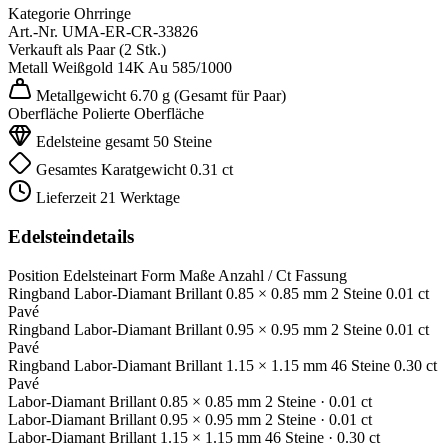
Kategorie
Ohrringe
Art.-Nr.
UMA-ER-CR-33826
Verkauft als
Paar (2 Stk.)
Metall
Weißgold 14K
Au 585/1000
Metallgewicht
6.70 g
(Gesamt für Paar)
Oberfläche
Polierte Oberfläche
Edelsteine gesamt
50 Steine
Gesamtes Karatgewicht
0.31 ct
Lieferzeit
21 Werktage
Edelsteindetails
Position
Edelsteinart
Form
Maße
Anzahl / Ct
Fassung
Ringband
Labor-Diamant
Brillant
0.85 × 0.85 mm
2 Steine
0.01 ct
Pavé
Ringband
Labor-Diamant
Brillant
0.95 × 0.95 mm
2 Steine
0.01 ct
Pavé
Ringband
Labor-Diamant
Brillant
1.15 × 1.15 mm
46 Steine
0.30 ct
Pavé
Labor-Diamant
Brillant
0.85 × 0.85 mm
2 Steine
· 0.01 ct
Labor-Diamant
Brillant
0.95 × 0.95 mm
2 Steine
· 0.01 ct
Labor-Diamant
Brillant
1.15 × 1.15 mm
46 Steine
· 0.30 ct