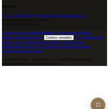
Kontakt
+420 734 770 000
objednavky@aretediamond.cz
Kozí 916/5, Praha 1, 110 00
Mo–Fr 09:00–16:30
Allgemeine Geschäftsbedingungen
|
Datenschutzerklärung
|
Cookies und Datenschutz
|
|
Der Betreiber der
Cookies verwalten
Website hat eine Vereinbarung mit dem tschechischen
Punzierungsamt über die Ermöglichung anonymer Online-
Kontrollkäufe geschlossen.
Copyright 2026 — Umarutti s.r.o. / Arete Diamond ist eine
eingetragene Marke der Umarutti s.r.o.