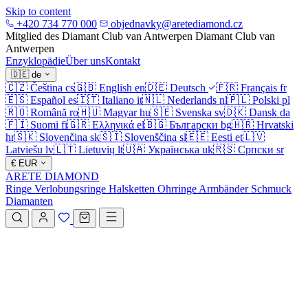
Skip to content
+420 734 770 000
objednavky@aretediamond.cz
Mitglied des Diamant Club van Antwerpen
Diamant Club van
Antwerpen
Enzyklopädie
Über uns
Kontakt
🇩🇪
de
🇨🇿
Čeština
cs
🇬🇧
English
en
🇩🇪
Deutsch
🇫🇷
Français
fr
🇪🇸
Español
es
🇮🇹
Italiano
it
🇳🇱
Nederlands
nl
🇵🇱
Polski
pl
🇷🇴
Română
ro
🇭🇺
Magyar
hu
🇸🇪
Svenska
sv
🇩🇰
Dansk
da
🇫🇮
Suomi
fi
🇬🇷
Ελληνικά
el
🇧🇬
Български
bg
🇭🇷
Hrvatski
hr
🇸🇰
Slovenčina
sk
🇸🇮
Slovenščina
sl
🇪🇪
Eesti
et
🇱🇻
Latviešu
lv
🇱🇹
Lietuvių
lt
🇺🇦
Українська
uk
🇷🇸
Српски
sr
€
EUR
ARETE DIAMOND
Ringe
Verlobungsringe
Halsketten
Ohrringe
Armbänder
Schmuck
Diamanten