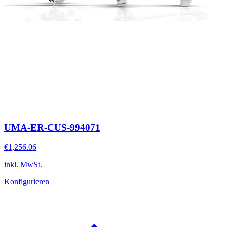
UMA-ER-CUS-994071
€1,256.06
inkl. MwSt.
Konfigurieren