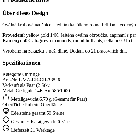
Über dieses Design
Oválné kruhové náušnice s jedním kanálkem round brilliants vedeným 
Provedení:
yellow gold 14K, leštěná oválná obroučka, zapínání s pa
Kameny:
50× lab-grown diamonds, round brilliants, celkem 0.31 ct.
Vyrobeno na zakázku v naší dílně. Dodání do 21 pracovních dní.
Spezifikationen
Kategorie
Ohrringe
Art.-Nr.
UMA-ER-CR-33826
Verkauft als
Paar (2 Stk.)
Metall
Gelbgold 14K
Au 585/1000
Metallgewicht
6.70 g
(Gesamt für Paar)
Oberfläche
Polierte Oberfläche
Edelsteine gesamt
50 Steine
Gesamtes Karatgewicht
0.31 ct
Lieferzeit
21 Werktage