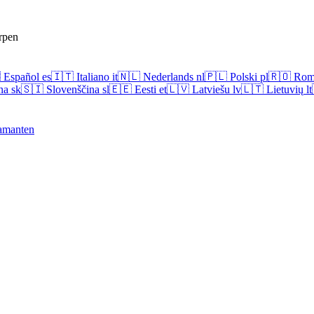
rpen

Español
es
🇮🇹
Italiano
it
🇳🇱
Nederlands
nl
🇵🇱
Polski
pl
🇷🇴
Rom
na
sk
🇸🇮
Slovenščina
sl
🇪🇪
Eesti
et
🇱🇻
Latviešu
lv
🇱🇹
Lietuvių
lt
amanten