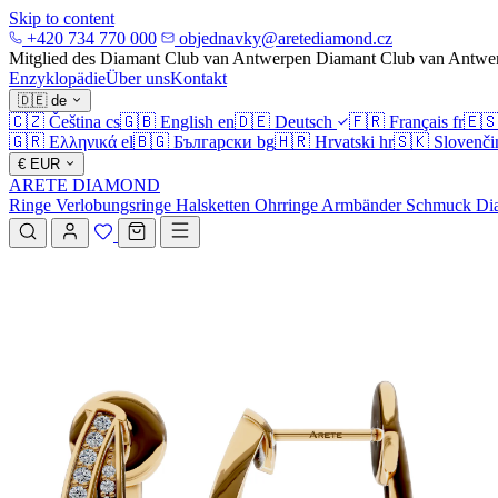
Skip to content
+420 734 770 000
objednavky@aretediamond.cz
Mitglied des Diamant Club van Antwerpen
Diamant Club van Antwe
Enzyklopädie
Über uns
Kontakt
🇩🇪
de
🇨🇿
Čeština
cs
🇬🇧
English
en
🇩🇪
Deutsch
🇫🇷
Français
fr
🇪
🇬🇷
Ελληνικά
el
🇧🇬
Български
bg
🇭🇷
Hrvatski
hr
🇸🇰
Slovenči
€
EUR
ARETE DIAMOND
Ringe
Verlobungsringe
Halsketten
Ohrringe
Armbänder
Schmuck
Di