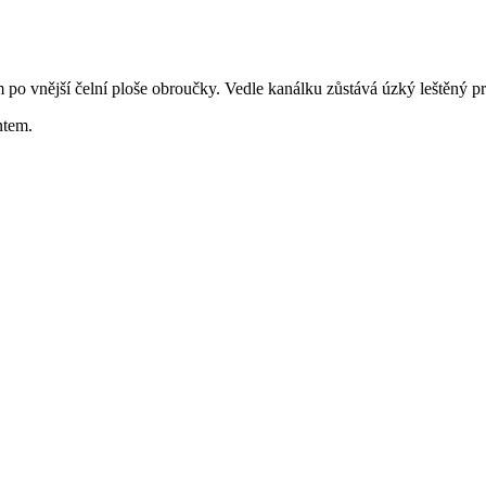
po vnější čelní ploše obroučky. Vedle kanálku zůstává úzký leštěný pr
ntem.