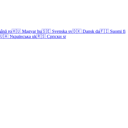
ână
ro
🇭🇺
Magyar
hu
🇸🇪
Svenska
sv
🇩🇰
Dansk
da
🇫🇮
Suomi
fi
🇺🇦
Українська
uk
🇷🇸
Српски
sr