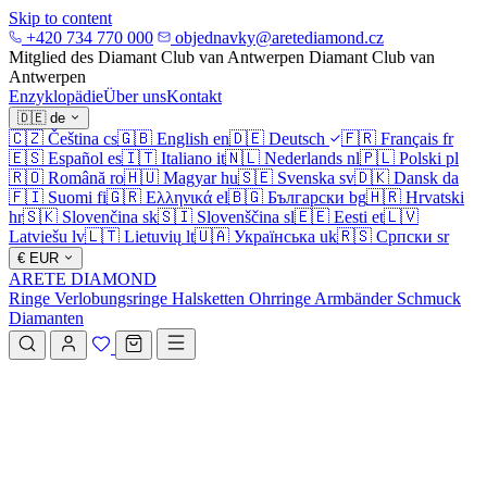
Skip to content
+420 734 770 000
objednavky@aretediamond.cz
Mitglied des Diamant Club van Antwerpen
Diamant Club van
Antwerpen
Enzyklopädie
Über uns
Kontakt
🇩🇪
de
🇨🇿
Čeština
cs
🇬🇧
English
en
🇩🇪
Deutsch
🇫🇷
Français
fr
🇪🇸
Español
es
🇮🇹
Italiano
it
🇳🇱
Nederlands
nl
🇵🇱
Polski
pl
🇷🇴
Română
ro
🇭🇺
Magyar
hu
🇸🇪
Svenska
sv
🇩🇰
Dansk
da
🇫🇮
Suomi
fi
🇬🇷
Ελληνικά
el
🇧🇬
Български
bg
🇭🇷
Hrvatski
hr
🇸🇰
Slovenčina
sk
🇸🇮
Slovenščina
sl
🇪🇪
Eesti
et
🇱🇻
Latviešu
lv
🇱🇹
Lietuvių
lt
🇺🇦
Українська
uk
🇷🇸
Српски
sr
€
EUR
ARETE DIAMOND
Ringe
Verlobungsringe
Halsketten
Ohrringe
Armbänder
Schmuck
Diamanten