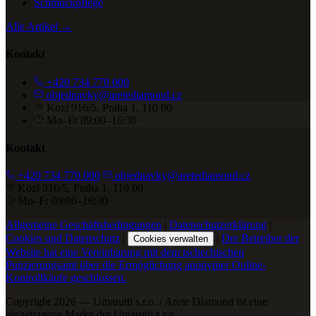
Schmuckpflege
Alle Artikel →
Kontakt
+420 734 770 000
objednavky@aretediamond.cz
Kozí 916/5, Praha 1, 110 00
Mo–Fr 09:00–16:30
Kontakt
+420 734 770 000
objednavky@aretediamond.cz
Kozí 916/5, Praha 1, 110 00
Mo–Fr 09:00–16:30
Allgemeine Geschäftsbedingungen
|
Datenschutzerklärung
|
Cookies und Datenschutz
|
|
Der Betreiber der
Cookies verwalten
Website hat eine Vereinbarung mit dem tschechischen
Punzierungsamt über die Ermöglichung anonymer Online-
Kontrollkäufe geschlossen.
Copyright 2026 — Umarutti s.r.o. / Arete Diamond ist eine
eingetragene Marke der Umarutti s.r.o.