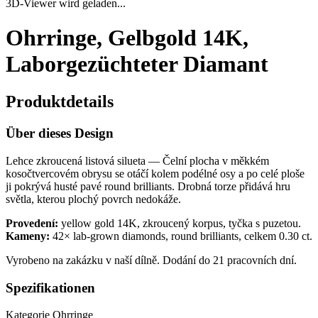
3D-Viewer wird geladen...
Ohrringe, Gelbgold 14K,
Laborgezüchteter Diamant
Produktdetails
Über dieses Design
Lehce zkroucená listová silueta — Čelní plocha v měkkém
kosočtvercovém obrysu se otáčí kolem podélné osy a po celé ploše
ji pokrývá husté pavé round brilliants. Drobná torze přidává hru
světla, kterou plochý povrch nedokáže.
Provedení:
yellow gold 14K, zkroucený korpus, tyčka s puzetou.
Kameny:
42× lab-grown diamonds, round brilliants, celkem 0.30 ct.
Vyrobeno na zakázku v naší dílně. Dodání do 21 pracovních dní.
Spezifikationen
Kategorie
Ohrringe