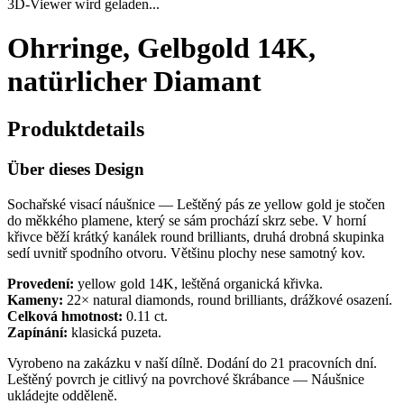
3D-Viewer wird geladen...
Ohrringe, Gelbgold 14K,
natürlicher Diamant
Produktdetails
Über dieses Design
Sochařské visací náušnice — Leštěný pás ze yellow gold je stočen
do měkkého plamene, který se sám prochází skrz sebe. V horní
křivce běží krátký kanálek round brilliants, druhá drobná skupinka
sedí uvnitř spodního otvoru. Většinu plochy nese samotný kov.
Provedení:
yellow gold 14K, leštěná organická křivka.
Kameny:
22× natural diamonds, round brilliants, drážkové osazení.
Celková hmotnost:
0.11 ct.
Zapínání:
klasická puzeta.
Vyrobeno na zakázku v naší dílně. Dodání do 21 pracovních dní.
Leštěný povrch je citlivý na povrchové škrábance — Náušnice
ukládejte odděleně.