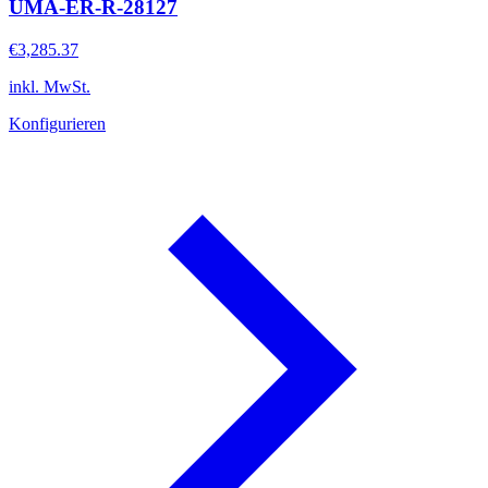
UMA-ER-R-28127
€3,285.37
inkl. MwSt.
Konfigurieren