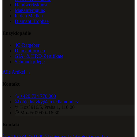
Handwerkskunst
Maßanfertigung
In den Medien
Diamant-Trophäe
Enzyklopädie
4C-Ratgeber
Diamantformen
GIA- & HRD-Zertifikate
Schmuckpflege
Alle Artikel →
Kontakt
+420 734 770 000
objednavky@aretediamond.cz
Kozí 916/5, Praha 1, 110 00
Mo–Fr 09:00–16:30
Kontakt
+420 734 770 000
objednavky@aretediamond.cz