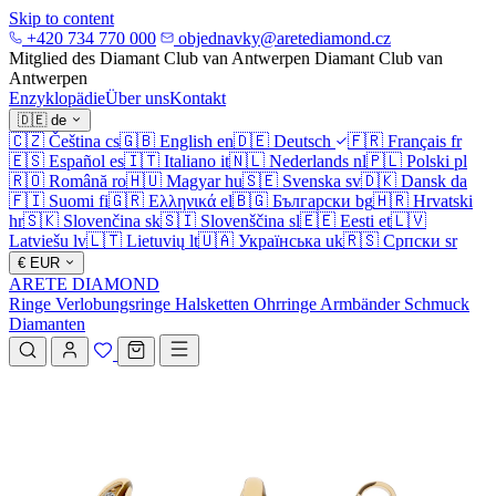
Skip to content
+420 734 770 000
objednavky@aretediamond.cz
Mitglied des Diamant Club van Antwerpen
Diamant Club van
Antwerpen
Enzyklopädie
Über uns
Kontakt
🇩🇪
de
🇨🇿
Čeština
cs
🇬🇧
English
en
🇩🇪
Deutsch
🇫🇷
Français
fr
🇪🇸
Español
es
🇮🇹
Italiano
it
🇳🇱
Nederlands
nl
🇵🇱
Polski
pl
🇷🇴
Română
ro
🇭🇺
Magyar
hu
🇸🇪
Svenska
sv
🇩🇰
Dansk
da
🇫🇮
Suomi
fi
🇬🇷
Ελληνικά
el
🇧🇬
Български
bg
🇭🇷
Hrvatski
hr
🇸🇰
Slovenčina
sk
🇸🇮
Slovenščina
sl
🇪🇪
Eesti
et
🇱🇻
Latviešu
lv
🇱🇹
Lietuvių
lt
🇺🇦
Українська
uk
🇷🇸
Српски
sr
€
EUR
ARETE DIAMOND
Ringe
Verlobungsringe
Halsketten
Ohrringe
Armbänder
Schmuck
Diamanten