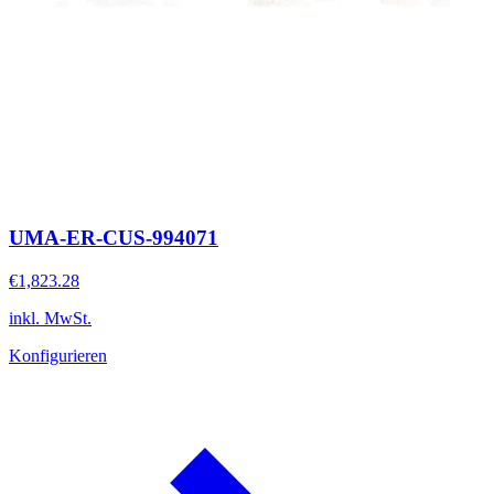
UMA-ER-CUS-994071
€1,823.28
inkl. MwSt.
Konfigurieren