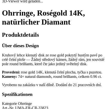
3D-Viewer wird geladen...
Ohrringe, Roségold 14K,
natürlicher Diamant
Produktdetails
Über dieses Design
Kruhový lehce klenutý disk ze rose gold pokrytý hustým pavé po
celé čelní ploše — Žádný středový kámen, žádný rám, jen souvislé
pole round brilliants, které čte jako jediný světelný disk.
Provedení:
rose gold 14K, klenutá čelní plocha, tyčka s puzetou.
Kameny:
74× natural diamonds, round brilliants, celkem 0.96 ct.
Vyrobeno na zakázku v naší dílně. Dodání do 21 pracovních dní.
Spezifikationen
Kategorie
Ohrringe
Art.-Nr.
UMA-ER-CR-33823