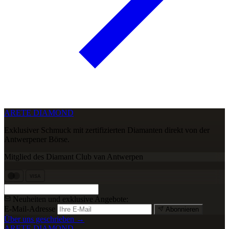
ARETE DIAMOND
Exklusiver Schmuck mit zertifizierten Diamanten direkt von der
Antwerpener Börse.
Mitglied des Diamant Club van Antwerpen
VISA
Neuheiten und exklusive Angebote:
E-Mail-Adresse
Abonnieren
Über uns geschrieben →
ARETE DIAMOND