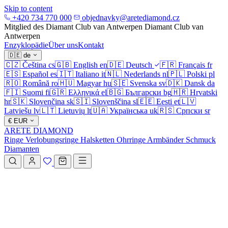
Skip to content
+420 734 770 000
objednavky@aretediamond.cz
Mitglied des Diamant Club van Antwerpen
Diamant Club van
Antwerpen
Enzyklopädie
Über uns
Kontakt
🇩🇪
de
🇨🇿
Čeština
cs
🇬🇧
English
en
🇩🇪
Deutsch
🇫🇷
Français
fr
🇪🇸
Español
es
🇮🇹
Italiano
it
🇳🇱
Nederlands
nl
🇵🇱
Polski
pl
🇷🇴
Română
ro
🇭🇺
Magyar
hu
🇸🇪
Svenska
sv
🇩🇰
Dansk
da
🇫🇮
Suomi
fi
🇬🇷
Ελληνικά
el
🇧🇬
Български
bg
🇭🇷
Hrvatski
hr
🇸🇰
Slovenčina
sk
🇸🇮
Slovenščina
sl
🇪🇪
Eesti
et
🇱🇻
Latviešu
lv
🇱🇹
Lietuvių
lt
🇺🇦
Українська
uk
🇷🇸
Српски
sr
€
EUR
ARETE DIAMOND
Ringe
Verlobungsringe
Halsketten
Ohrringe
Armbänder
Schmuck
Diamanten