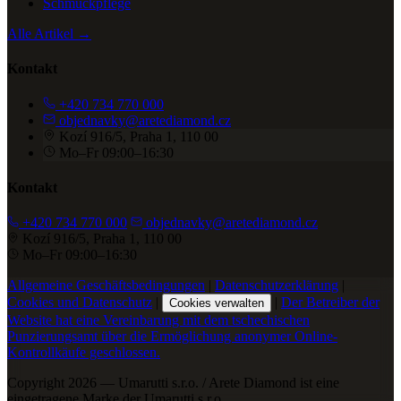
Schmuckpflege
Alle Artikel →
Kontakt
+420 734 770 000
objednavky@aretediamond.cz
Kozí 916/5, Praha 1, 110 00
Mo–Fr 09:00–16:30
Kontakt
+420 734 770 000
objednavky@aretediamond.cz
Kozí 916/5, Praha 1, 110 00
Mo–Fr 09:00–16:30
Allgemeine Geschäftsbedingungen
|
Datenschutzerklärung
|
Cookies und Datenschutz
|
|
Der Betreiber der
Cookies verwalten
Website hat eine Vereinbarung mit dem tschechischen
Punzierungsamt über die Ermöglichung anonymer Online-
Kontrollkäufe geschlossen.
Copyright 2026 — Umarutti s.r.o. / Arete Diamond ist eine
eingetragene Marke der Umarutti s.r.o.