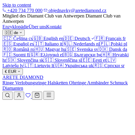
Skip to content
+420 734 770 000
objednavky@aretediamond.cz
Mitglied des Diamant Club van Antwerpen
Diamant Club van
Antwerpen
Enzyklopädie
Über uns
Kontakt
🇩🇪
de
🇨🇿
Čeština
cs
🇬🇧
English
en
🇩🇪
Deutsch
🇫🇷
Français
fr
🇪🇸
Español
es
🇮🇹
Italiano
it
🇳🇱
Nederlands
nl
🇵🇱
Polski
pl
🇷🇴
Română
ro
🇭🇺
Magyar
hu
🇸🇪
Svenska
sv
🇩🇰
Dansk
da
🇫🇮
Suomi
fi
🇬🇷
Ελληνικά
el
🇧🇬
Български
bg
🇭🇷
Hrvatski
hr
🇸🇰
Slovenčina
sk
🇸🇮
Slovenščina
sl
🇪🇪
Eesti
et
🇱🇻
Latviešu
lv
🇱🇹
Lietuvių
lt
🇺🇦
Українська
uk
🇷🇸
Српски
sr
€
EUR
ARETE DIAMOND
Ringe
Verlobungsringe
Halsketten
Ohrringe
Armbänder
Schmuck
Diamanten