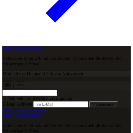
ARETE DIAMOND
Exklusiver Schmuck mit zertifizierten Diamanten direkt von der
Antwerpener Börse.
Mitglied des Diamant Club van Antwerpen
VISA
Neuheiten und exklusive Angebote:
E-Mail-Adresse
Abonnieren
Über uns geschrieben →
ARETE DIAMOND
Exklusiver Schmuck mit zertifizierten Diamanten direkt von der
Antwerpener Börse.