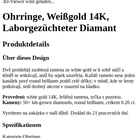
3D-Viewer wird geladen...
Ohrringe, Weißgold 14K,
Laborgezüchteter Diamant
Produktdetails
Über dieses Design
Dvě protilehlá zaoblená ramena ze white gold se k sobě stáčí a
téměř se setkávají, aniž by srpek uzavřela. Každé rameno nese jeden
kanálek pavé round brilliants podél celé délky; v místě, kde se hroty
potkávají, sedí drobný akcent v osazení na hladko.
Provedení:
white gold 14K, leštěná ramena, tyčka s puzetou.
Kameny:
50× lab-grown diamonds, round brilliants, celkem 0.26 ct.
Vyrobeno na zakázku v naší dílně. Dodání do 21 pracovních dní.
Spezifikationen
Kategorie
Ohrringe