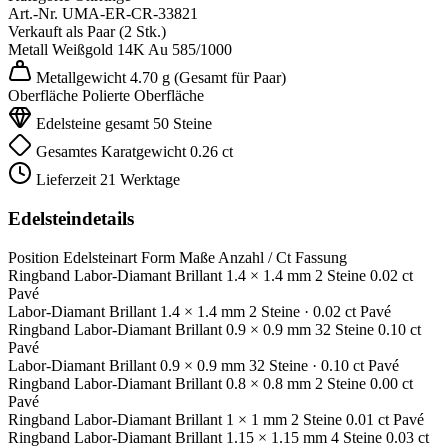
Art.-Nr.
UMA-ER-CR-33821
Verkauft als
Paar (2 Stk.)
Metall
Weißgold 14K
Au 585/1000
Metallgewicht
4.70 g
(Gesamt für Paar)
Oberfläche
Polierte Oberfläche
Edelsteine gesamt
50 Steine
Gesamtes Karatgewicht
0.26 ct
Lieferzeit
21 Werktage
Edelsteindetails
Position
Edelsteinart
Form
Maße
Anzahl / Ct
Fassung
Ringband
Labor-Diamant
Brillant
1.4 × 1.4 mm
2 Steine
0.02 ct
Pavé
Labor-Diamant
Brillant
1.4 × 1.4 mm
2 Steine
· 0.02 ct
Pavé
Ringband
Labor-Diamant
Brillant
0.9 × 0.9 mm
32 Steine
0.10 ct
Pavé
Labor-Diamant
Brillant
0.9 × 0.9 mm
32 Steine
· 0.10 ct
Pavé
Ringband
Labor-Diamant
Brillant
0.8 × 0.8 mm
2 Steine
0.00 ct
Pavé
Ringband
Labor-Diamant
Brillant
1 × 1 mm
2 Steine
0.01 ct
Pavé
Ringband
Labor-Diamant
Brillant
1.15 × 1.15 mm
4 Steine
0.03 ct