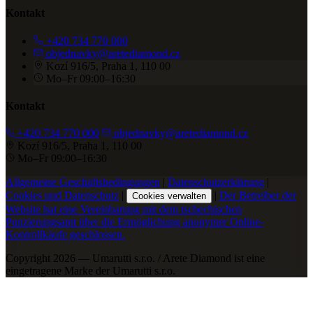
Kontakt
+420 734 770 000
objednavky@aretediamond.cz
Kozí 916/5, Praha 1, 110 00
Mo–Fr 09:00–16:30
Kontakt
+420 734 770 000
objednavky@aretediamond.cz
Kozí 916/5, Praha 1, 110 00
Mo–Fr 09:00–16:30
Allgemeine Geschäftsbedingungen
|
Datenschutzerklärung
|
Cookies und Datenschutz
|
|
Der Betreiber der
Cookies verwalten
Website hat eine Vereinbarung mit dem tschechischen
Punzierungsamt über die Ermöglichung anonymer Online-
Kontrollkäufe geschlossen.
Copyright 2026 — Umarutti s.r.o. / Arete Diamond ist eine
eingetragene Marke der Umarutti s.r.o.