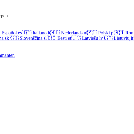
rpen

Español
es
🇮🇹
Italiano
it
🇳🇱
Nederlands
nl
🇵🇱
Polski
pl
🇷🇴
Rom
na
sk
🇸🇮
Slovenščina
sl
🇪🇪
Eesti
et
🇱🇻
Latviešu
lv
🇱🇹
Lietuvių
lt
amanten