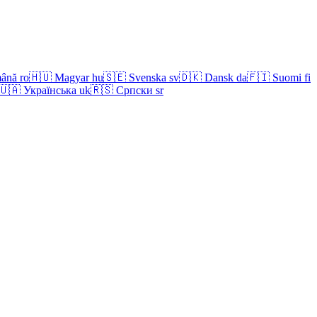
ână
ro
🇭🇺
Magyar
hu
🇸🇪
Svenska
sv
🇩🇰
Dansk
da
🇫🇮
Suomi
fi
🇺🇦
Українська
uk
🇷🇸
Српски
sr