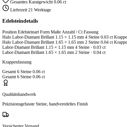
Gesamtes Karatgewicht
0.06 ct
Lieferzeit
21 Werktage
Edelsteindetails
Position
Edelsteinart
Form
Maße
Anzahl / Ct
Fassung
Halo
Labor-Diamant
Brillant
1.15 × 1.15 mm
4 Steine
0.03 ct
Krappe
Halo
Labor-Diamant
Brillant
1.65 × 1.65 mm
2 Steine
0.04 ct
Krappe
Labor-Diamant
Brillant
1.15 × 1.15 mm
4 Steine
· 0.03 ct
Labor-Diamant
Brillant
1.65 × 1.65 mm
2 Steine
· 0.04 ct
Krappenfassung
Gesamt
6 Steine
0.06 ct
Gesamt
6 Steine
0.06 ct
Qualitätshandwerk
Präzisionsgefasste Steine, handveredeltes Finish
Versicherter Versand