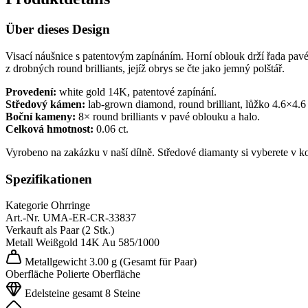
Über dieses Design
Visací náušnice s patentovým zapínáním. Horní oblouk drží řada pavé 
z drobných round brilliants, jejíž obrys se čte jako jemný polštář.
Provedení:
white gold 14K, patentové zapínání.
Středový kámen:
lab-grown diamond, round brilliant, lůžko 4.6×4.
Boční kameny:
8× round brilliants v pavé oblouku a halo.
Celková hmotnost:
0.06 ct.
Vyrobeno na zakázku v naší dílně. Středové diamanty si vyberete v k
Spezifikationen
Kategorie
Ohrringe
Art.-Nr.
UMA-ER-CR-33837
Verkauft als
Paar (2 Stk.)
Metall
Weißgold 14K
Au 585/1000
Metallgewicht
3.00 g
(Gesamt für Paar)
Oberfläche
Polierte Oberfläche
Edelsteine gesamt
8 Steine