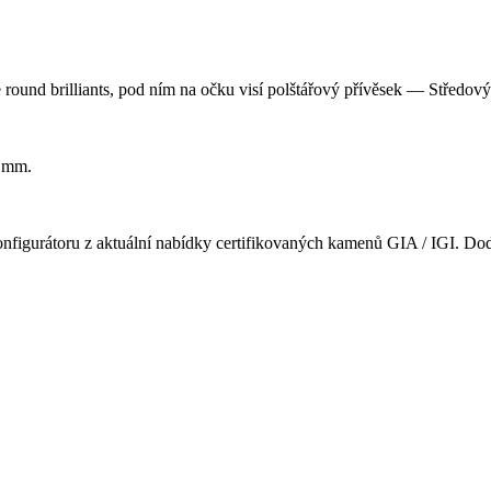
round brilliants, pod ním na očku visí polštářový přívěsek — Středový
6 mm.
onfigurátoru z aktuální nabídky certifikovaných kamenů GIA / IGI. Do