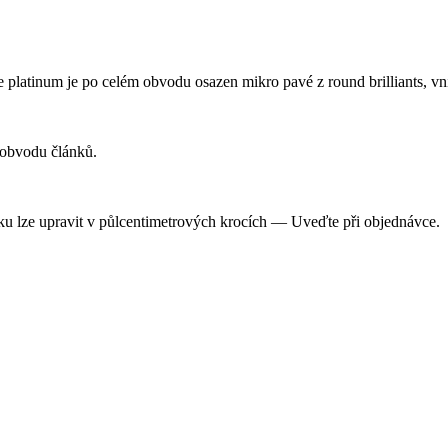
atinum je po celém obvodu osazen mikro pavé z round brilliants, vnit
 obvodu článků.
ku lze upravit v půlcentimetrových krocích — Uveďte při objednávce.