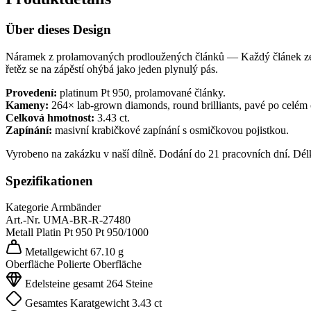
Über dieses Design
Náramek z prolamovaných prodloužených článků — Každý článek ze pl
řetěz se na zápěstí ohýbá jako jeden plynulý pás.
Provedení:
platinum Pt 950, prolamované články.
Kameny:
264× lab-grown diamonds, round brilliants, pavé po celém
Celková hmotnost:
3.43 ct.
Zapínání:
masivní krabičkové zapínání s osmičkovou pojistkou.
Vyrobeno na zakázku v naší dílně. Dodání do 21 pracovních dní. Dél
Spezifikationen
Kategorie
Armbänder
Art.-Nr.
UMA-BR-R-27480
Metall
Platin Pt 950
Pt 950/1000
Metallgewicht
67.10 g
Oberfläche
Polierte Oberfläche
Edelsteine gesamt
264 Steine
Gesamtes Karatgewicht
3.43 ct