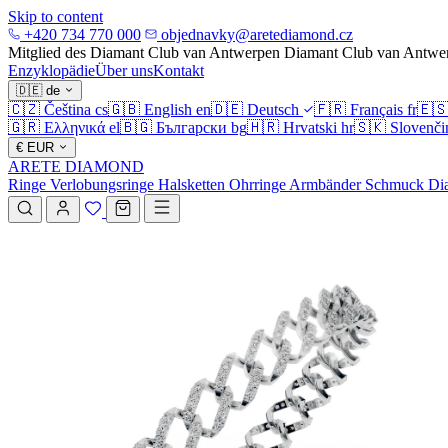
Skip to content
+420 734 770 000
objednavky@aretediamond.cz
Mitglied des Diamant Club van Antwerpen
Diamant Club van Antwe
Enzyklopädie
Über uns
Kontakt
🇩🇪
de
🇨🇿
Čeština
cs
🇬🇧
English
en
🇩🇪
Deutsch
🇫🇷
Français
fr
🇪
🇬🇷
Ελληνικά
el
🇧🇬
Български
bg
🇭🇷
Hrvatski
hr
🇸🇰
Slovenči
€
EUR
ARETE DIAMOND
Ringe
Verlobungsringe
Halsketten
Ohrringe
Armbänder
Schmuck
Di