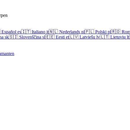
rpen

Español
es
🇮🇹
Italiano
it
🇳🇱
Nederlands
nl
🇵🇱
Polski
pl
🇷🇴
Rom
na
sk
🇸🇮
Slovenščina
sl
🇪🇪
Eesti
et
🇱🇻
Latviešu
lv
🇱🇹
Lietuvių
lt
amanten