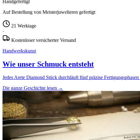
Handgefertigt
Auf Bestellung von Meisterjuwelieren gefertigt
21 Werktage
·
Kostenloser versicherter Versand
Handwerkskunst
Wie unser Schmuck entsteht
Jedes Arete Diamond Stück durchläuft fünf präzise Fertigungsphasen 
Die ganze Geschichte lesen
→