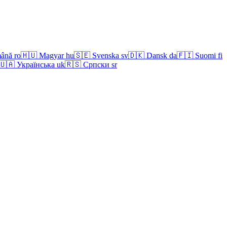
ână
ro
🇭🇺
Magyar
hu
🇸🇪
Svenska
sv
🇩🇰
Dansk
da
🇫🇮
Suomi
fi
🇺🇦
Українська
uk
🇷🇸
Српски
sr