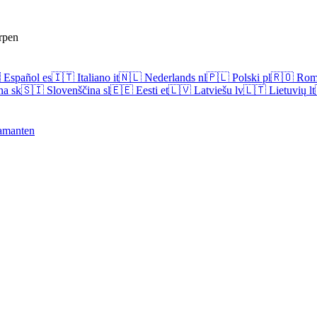
rpen

Español
es
🇮🇹
Italiano
it
🇳🇱
Nederlands
nl
🇵🇱
Polski
pl
🇷🇴
Rom
na
sk
🇸🇮
Slovenščina
sl
🇪🇪
Eesti
et
🇱🇻
Latviešu
lv
🇱🇹
Lietuvių
lt
amanten