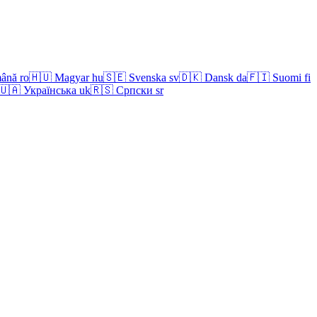
ână
ro
🇭🇺
Magyar
hu
🇸🇪
Svenska
sv
🇩🇰
Dansk
da
🇫🇮
Suomi
fi
🇺🇦
Українська
uk
🇷🇸
Српски
sr