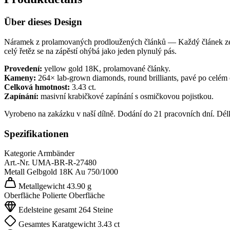
Über dieses Design
Náramek z prolamovaných prodloužených článků — Každý článek ze ye
celý řetěz se na zápěstí ohýbá jako jeden plynulý pás.
Provedení:
yellow gold 18K, prolamované články.
Kameny:
264× lab-grown diamonds, round brilliants, pavé po celém
Celková hmotnost:
3.43 ct.
Zapínání:
masivní krabičkové zapínání s osmičkovou pojistkou.
Vyrobeno na zakázku v naší dílně. Dodání do 21 pracovních dní. Dél
Spezifikationen
Kategorie
Armbänder
Art.-Nr.
UMA-BR-R-27480
Metall
Gelbgold 18K
Au 750/1000
Metallgewicht
43.90 g
Oberfläche
Polierte Oberfläche
Edelsteine gesamt
264 Steine
Gesamtes Karatgewicht
3.43 ct