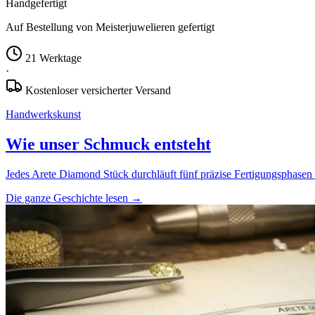
Handgefertigt
Auf Bestellung von Meisterjuwelieren gefertigt
21 Werktage
·
Kostenloser versicherter Versand
Handwerkskunst
Wie unser Schmuck entsteht
Jedes Arete Diamond Stück durchläuft fünf präzise Fertigungsphasen 
Die ganze Geschichte lesen
→