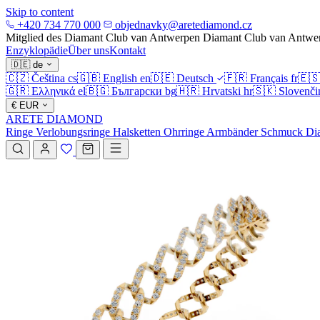
Skip to content
+420 734 770 000
objednavky@aretediamond.cz
Mitglied des Diamant Club van Antwerpen
Diamant Club van Antwe
Enzyklopädie
Über uns
Kontakt
🇩🇪
de
🇨🇿
Čeština
cs
🇬🇧
English
en
🇩🇪
Deutsch
🇫🇷
Français
fr
🇪
🇬🇷
Ελληνικά
el
🇧🇬
Български
bg
🇭🇷
Hrvatski
hr
🇸🇰
Slovenči
€
EUR
ARETE DIAMOND
Ringe
Verlobungsringe
Halsketten
Ohrringe
Armbänder
Schmuck
Di