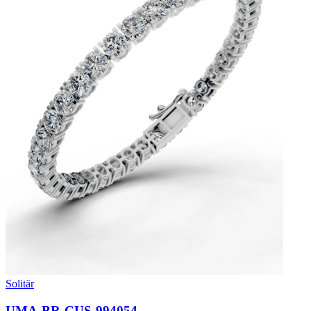
Solitär
UMA-BR-CUS-994054