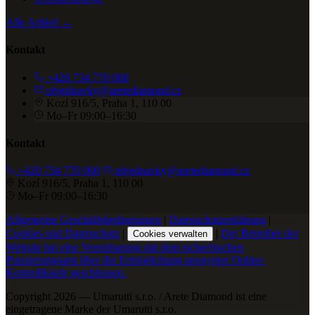
Alle Artikel →
Kontakt
+420 734 770 000
objednavky@aretediamond.cz
Kozí 916/5, Praha 1, 110 00
Mo–Fr 09:00–16:30
Kontakt
+420 734 770 000
objednavky@aretediamond.cz
Kozí 916/5, Praha 1, 110 00
Mo–Fr 09:00–16:30
Allgemeine Geschäftsbedingungen
|
Datenschutzerklärung
|
Cookies und Datenschutz
|
|
Der Betreiber der
Cookies verwalten
Website hat eine Vereinbarung mit dem tschechischen
Punzierungsamt über die Ermöglichung anonymer Online-
Kontrollkäufe geschlossen.
Copyright 2026 — Umarutti s.r.o. / Arete Diamond ist eine
eingetragene Marke der Umarutti s.r.o.