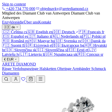
Skip to content
+420 734 770 000
objednavky@aretediamond.cz
Mitglied des Diamant Club van Antwerpen
Diamant Club van
Antwerpen
Enzyklopädie
Über uns
Kontakt
🇩🇪
de
🇨🇿
Čeština
cs
🇬🇧
English
en
🇩🇪
Deutsch
🇫🇷
Français
fr
🇪🇸
Español
es
🇮🇹
Italiano
it
🇳🇱
Nederlands
nl
🇵🇱
Polski
pl
🇷🇴
Română
ro
🇭🇺
Magyar
hu
🇸🇪
Svenska
sv
🇩🇰
Dansk
da
🇫🇮
Suomi
fi
🇬🇷
Ελληνικά
el
🇧🇬
Български
bg
🇭🇷
Hrvatski
hr
🇸🇰
Slovenčina
sk
🇸🇮
Slovenščina
sl
🇪🇪
Eesti
et
🇱🇻
Latviešu
lv
🇱🇹
Lietuvių
lt
🇺🇦
Українська
uk
🇷🇸
Српски
sr
€
EUR
ARETE DIAMOND
Ringe
Verlobungsringe
Halsketten
Ohrringe
Armbänder
Schmuck
Diamanten