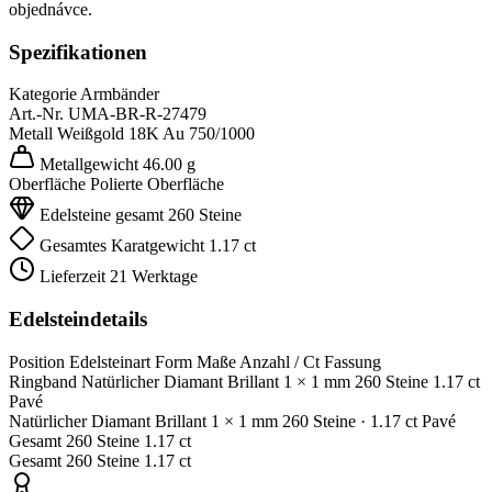
objednávce.
Spezifikationen
Kategorie
Armbänder
Art.-Nr.
UMA-BR-R-27479
Metall
Weißgold 18K
Au 750/1000
Metallgewicht
46.00 g
Oberfläche
Polierte Oberfläche
Edelsteine gesamt
260 Steine
Gesamtes Karatgewicht
1.17 ct
Lieferzeit
21 Werktage
Edelsteindetails
Position
Edelsteinart
Form
Maße
Anzahl / Ct
Fassung
Ringband
Natürlicher Diamant
Brillant
1 × 1 mm
260 Steine
1.17 ct
Pavé
Natürlicher Diamant
Brillant
1 × 1 mm
260 Steine
· 1.17 ct
Pavé
Gesamt
260 Steine
1.17 ct
Gesamt
260 Steine
1.17 ct