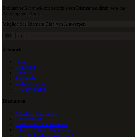
Exklusiver Schmuck mit zertifizierten Diamanten direkt von der
Antwerpener Börse.
Mitglied des Diamant Club van Antwerpen
VISA
Schmuck
Ringe
Halsketten
Ohrringe
Armbänder
Verlobungsringe
Geschenkkarten
Diamanten
Natürliche Diamanten
Farbdiamanten
Investitions-Farbdiamanten
Laborgezüchtete Diamanten
Fancy Color (Laborgezüchtet)