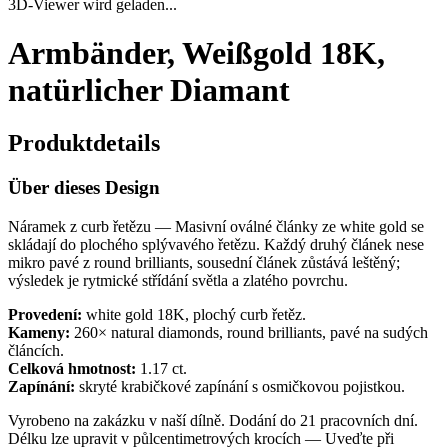
3D-Viewer wird geladen...
Armbänder, Weißgold 18K,
natürlicher Diamant
Produktdetails
Über dieses Design
Náramek z curb řetězu — Masivní oválné články ze white gold se
skládají do plochého splývavého řetězu. Každý druhý článek nese
mikro pavé z round brilliants, sousední článek zůstává leštěný;
výsledek je rytmické střídání světla a zlatého povrchu.
Provedení:
white gold 18K, plochý curb řetěz.
Kameny:
260× natural diamonds, round brilliants, pavé na sudých
článcích.
Celková hmotnost:
1.17 ct.
Zapínání:
skryté krabičkové zapínání s osmičkovou pojistkou.
Vyrobeno na zakázku v naší dílně. Dodání do 21 pracovních dní.
Délku lze upravit v půlcentimetrových krocích — Uveďte při