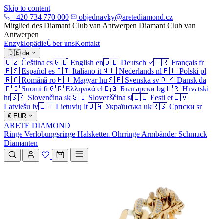
Skip to content
+420 734 770 000
objednavky@aretediamond.cz
Mitglied des Diamant Club van Antwerpen
Diamant Club van
Antwerpen
Enzyklopädie
Über uns
Kontakt
🇩🇪
de
🇨🇿
Čeština
cs
🇬🇧
English
en
🇩🇪
Deutsch
🇫🇷
Français
fr
🇪🇸
Español
es
🇮🇹
Italiano
it
🇳🇱
Nederlands
nl
🇵🇱
Polski
pl
🇷🇴
Română
ro
🇭🇺
Magyar
hu
🇸🇪
Svenska
sv
🇩🇰
Dansk
da
🇫🇮
Suomi
fi
🇬🇷
Ελληνικά
el
🇧🇬
Български
bg
🇭🇷
Hrvatski
hr
🇸🇰
Slovenčina
sk
🇸🇮
Slovenščina
sl
🇪🇪
Eesti
et
🇱🇻
Latviešu
lv
🇱🇹
Lietuvių
lt
🇺🇦
Українська
uk
🇷🇸
Српски
sr
€
EUR
ARETE DIAMOND
Ringe
Verlobungsringe
Halsketten
Ohrringe
Armbänder
Schmuck
Diamanten