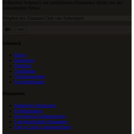
Exklusiver Schmuck mit zertifizierten Diamanten direkt von der
Antwerpener Börse.
Mitglied des Diamant Club van Antwerpen
VISA
Schmuck
Ringe
Halsketten
Ohrringe
Armbänder
Verlobungsringe
Geschenkkarten
Diamanten
Natürliche Diamanten
Farbdiamanten
Investitions-Farbdiamanten
Laborgezüchtete Diamanten
Fancy Color (Laborgezüchtet)