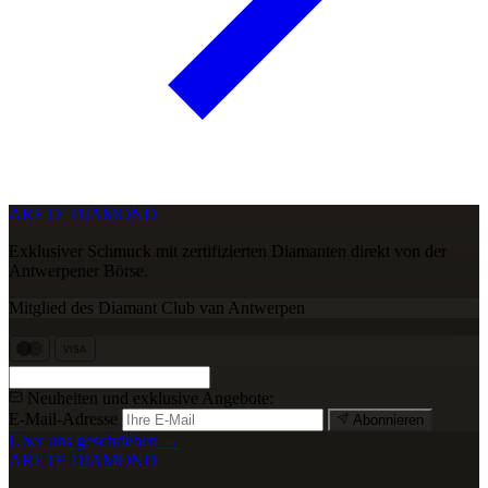
ARETE DIAMOND
Exklusiver Schmuck mit zertifizierten Diamanten direkt von der
Antwerpener Börse.
Mitglied des Diamant Club van Antwerpen
VISA
Neuheiten und exklusive Angebote:
E-Mail-Adresse
Abonnieren
Über uns geschrieben →
ARETE DIAMOND