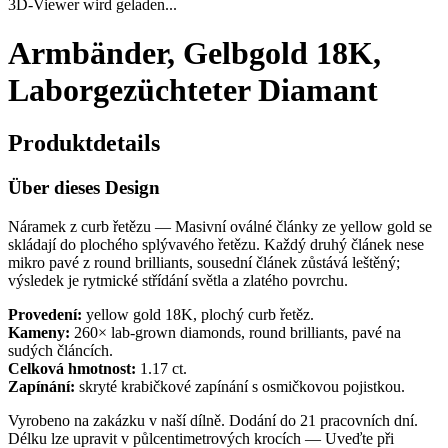
3D-Viewer wird geladen...
Armbänder, Gelbgold 18K,
Laborgezüchteter Diamant
Produktdetails
Über dieses Design
Náramek z curb řetězu — Masivní oválné články ze yellow gold se
skládají do plochého splývavého řetězu. Každý druhý článek nese
mikro pavé z round brilliants, sousední článek zůstává leštěný;
výsledek je rytmické střídání světla a zlatého povrchu.
Provedení:
yellow gold 18K, plochý curb řetěz.
Kameny:
260× lab-grown diamonds, round brilliants, pavé na
sudých článcích.
Celková hmotnost:
1.17 ct.
Zapínání:
skryté krabičkové zapínání s osmičkovou pojistkou.
Vyrobeno na zakázku v naší dílně. Dodání do 21 pracovních dní.
Délku lze upravit v půlcentimetrových krocích — Uveďte při