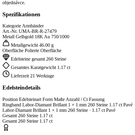
objednávce.
Spezifikationen
Kategorie
Armbänder
Art.-Nr.
UMA-BR-R-27479
Metall
Gelbgold 18K
Au 750/1000
Metallgewicht
46.00 g
Oberfläche
Polierte Oberfläche
Edelsteine gesamt
260 Steine
Gesamtes Karatgewicht
1.17 ct
Lieferzeit
21 Werktage
Edelsteindetails
Position
Edelsteinart
Form
Maße
Anzahl / Ct
Fassung
Ringband
Labor-Diamant
Brillant
1 × 1 mm
260 Steine
1.17 ct
Pavé
Labor-Diamant
Brillant
1 × 1 mm
260 Steine
· 1.17 ct
Pavé
Gesamt
260 Steine
1.17 ct
Gesamt
260 Steine
1.17 ct