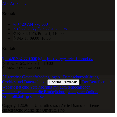
Alle Artikel →
Kontakt
+420 734 770 000
objednavky@aretediamond.cz
Kozí 916/5, Praha 1, 110 00
Mo–Fr 09:00–16:30
Kontakt
+420 734 770 000
objednavky@aretediamond.cz
Kozí 916/5, Praha 1, 110 00
Mo–Fr 09:00–16:30
Allgemeine Geschäftsbedingungen
|
Datenschutzerklärung
|
Cookies und Datenschutz
|
|
Der Betreiber der
Cookies verwalten
Website hat eine Vereinbarung mit dem tschechischen
Punzierungsamt über die Ermöglichung anonymer Online-
Kontrollkäufe geschlossen.
Copyright 2026 — Umarutti s.r.o. / Arete Diamond ist eine
eingetragene Marke der Umarutti s.r.o.