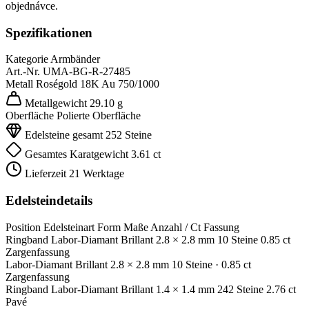
objednávce.
Spezifikationen
Kategorie
Armbänder
Art.-Nr.
UMA-BG-R-27485
Metall
Roségold 18K
Au 750/1000
Metallgewicht
29.10 g
Oberfläche
Polierte Oberfläche
Edelsteine gesamt
252 Steine
Gesamtes Karatgewicht
3.61 ct
Lieferzeit
21 Werktage
Edelsteindetails
Position
Edelsteinart
Form
Maße
Anzahl / Ct
Fassung
Ringband
Labor-Diamant
Brillant
2.8 × 2.8 mm
10 Steine
0.85 ct
Zargenfassung
Labor-Diamant
Brillant
2.8 × 2.8 mm
10 Steine
· 0.85 ct
Zargenfassung
Ringband
Labor-Diamant
Brillant
1.4 × 1.4 mm
242 Steine
2.76 ct
Pavé