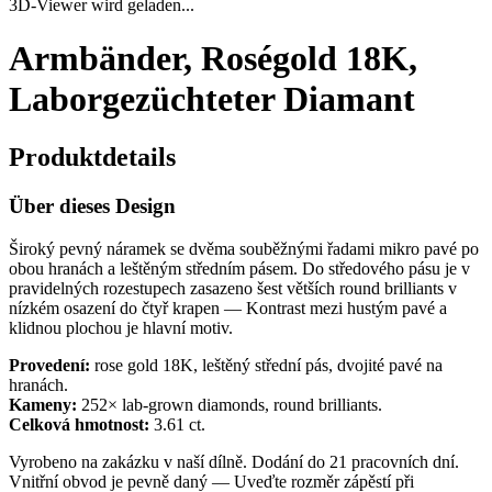
3D-Viewer wird geladen...
Armbänder, Roségold 18K,
Laborgezüchteter Diamant
Produktdetails
Über dieses Design
Široký pevný náramek se dvěma souběžnými řadami mikro pavé po
obou hranách a leštěným středním pásem. Do středového pásu je v
pravidelných rozestupech zasazeno šest větších round brilliants v
nízkém osazení do čtyř krapen — Kontrast mezi hustým pavé a
klidnou plochou je hlavní motiv.
Provedení:
rose gold 18K, leštěný střední pás, dvojité pavé na
hranách.
Kameny:
252× lab-grown diamonds, round brilliants.
Celková hmotnost:
3.61 ct.
Vyrobeno na zakázku v naší dílně. Dodání do 21 pracovních dní.
Vnitřní obvod je pevně daný — Uveďte rozměr zápěstí při