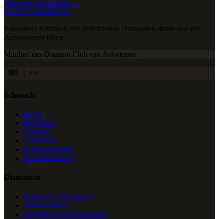
Über uns geschrieben →
ARETE DIAMOND
Exklusiver Schmuck mit zertifizierten Diamanten direkt von der
Antwerpener Börse.
Mitglied des Diamant Club van Antwerpen
VISA
Schmuck
Ringe
Halsketten
Ohrringe
Armbänder
Verlobungsringe
Geschenkkarten
Diamanten
Natürliche Diamanten
Farbdiamanten
Investitions-Farbdiamanten