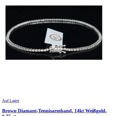
Auf Lager
Brown Diamant-Tennisarmband, 14kt Weißgold,