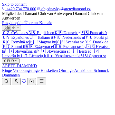
Skip to content
+420 734 770 000
objednavky@aretediamond.cz
Mitglied des Diamant Club van Antwerpen
Diamant Club van
Antwerpen
Enzyklopädie
Über uns
Kontakt
🇩🇪
de
🇨🇿
Čeština
cs
🇬🇧
English
en
🇩🇪
Deutsch
🇫🇷
Français
fr
🇪🇸
Español
es
🇮🇹
Italiano
it
🇳🇱
Nederlands
nl
🇵🇱
Polski
pl
🇷🇴
Română
ro
🇭🇺
Magyar
hu
🇸🇪
Svenska
sv
🇩🇰
Dansk
da
🇫🇮
Suomi
fi
🇬🇷
Ελληνικά
el
🇧🇬
Български
bg
🇭🇷
Hrvatski
hr
🇸🇰
Slovenčina
sk
🇸🇮
Slovenščina
sl
🇪🇪
Eesti
et
🇱🇻
Latviešu
lv
🇱🇹
Lietuvių
lt
🇺🇦
Українська
uk
🇷🇸
Српски
sr
€
EUR
ARETE DIAMOND
Ringe
Verlobungsringe
Halsketten
Ohrringe
Armbänder
Schmuck
Diamanten