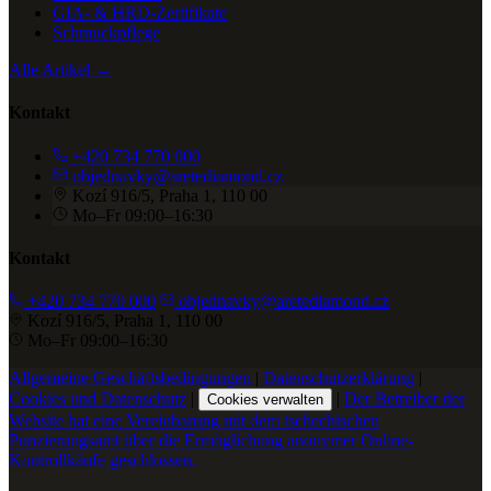
GIA- & HRD-Zertifikate
Schmuckpflege
Alle Artikel →
Kontakt
+420 734 770 000
objednavky@aretediamond.cz
Kozí 916/5, Praha 1, 110 00
Mo–Fr 09:00–16:30
Kontakt
+420 734 770 000
objednavky@aretediamond.cz
Kozí 916/5, Praha 1, 110 00
Mo–Fr 09:00–16:30
Allgemeine Geschäftsbedingungen
|
Datenschutzerklärung
|
Cookies und Datenschutz
|
|
Der Betreiber der
Cookies verwalten
Website hat eine Vereinbarung mit dem tschechischen
Punzierungsamt über die Ermöglichung anonymer Online-
Kontrollkäufe geschlossen.