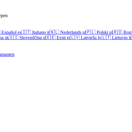
rpen

Español
es
🇮🇹
Italiano
it
🇳🇱
Nederlands
nl
🇵🇱
Polski
pl
🇷🇴
Rom
na
sk
🇸🇮
Slovenščina
sl
🇪🇪
Eesti
et
🇱🇻
Latviešu
lv
🇱🇹
Lietuvių
lt
amanten