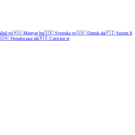
ână
ro
🇭🇺
Magyar
hu
🇸🇪
Svenska
sv
🇩🇰
Dansk
da
🇫🇮
Suomi
fi
🇺🇦
Українська
uk
🇷🇸
Српски
sr