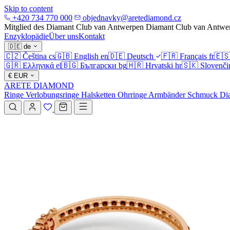
Skip to content
+420 734 770 000
objednavky@aretediamond.cz
Mitglied des Diamant Club van Antwerpen
Diamant Club van Antwe
Enzyklopädie
Über uns
Kontakt
🇩🇪
de
🇨🇿
Čeština
cs
🇬🇧
English
en
🇩🇪
Deutsch
🇫🇷
Français
fr
🇪
🇬🇷
Ελληνικά
el
🇧🇬
Български
bg
🇭🇷
Hrvatski
hr
🇸🇰
Slovenči
€
EUR
ARETE DIAMOND
Ringe
Verlobungsringe
Halsketten
Ohrringe
Armbänder
Schmuck
Di