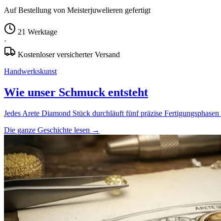
Auf Bestellung von Meisterjuwelieren gefertigt
21 Werktage
·
Kostenloser versicherter Versand
Handwerkskunst
Wie unser Schmuck entsteht
Jedes Arete Diamond Stück durchläuft fünf präzise Fertigungsphasen 
Die ganze Geschichte lesen
→