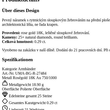
Über dieses Design
Pevný náramek s rytmickým sloupkovým žebrováním na přední ploše. M
architektonická lišta, ne řada krapen.
Provedení:
rose gold 18K, leštěné sloupkové žebrování.
Kameny:
25× natural diamonds, round brilliants.
Celková hmotnost:
0.29 ct.
Vyrobeno na zakázku v naší dílně. Dodání do 21 pracovních dní. Při
Spezifikationen
Kategorie
Armbänder
Art.-Nr.
UMA-BG-R-27484
Metall
Roségold 18K
Au 750/1000
Metallgewicht
18.90 g
Oberfläche
Polierte Oberfläche
Edelsteine gesamt
25 Steine
Gesamtes Karatgewicht
0.29 ct
Lieferzeit
21 Werktage