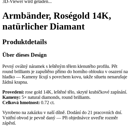
3D-Viewer wird geladen...
Armbänder, Roségold 14K,
natürlicher Diamant
Produktdetails
Über dieses Design
Pevný oválný náramek s leštěným tělem klenutého profilu. Pět
round brilliants je zapuštěno přímo do horního oblouku v osazení na
hladko — Kameny lícují s povrchem kovu, takže siluetu nenarušuje
žádná krapna.
Provedení:
rose gold 14K, leštěné tělo, skryté krabičkové zapínání.
Kameny:
5× natural diamonds, round brilliants.
Celková hmotnost:
0.72 ct.
Vyrobeno na zakázku v naší dílně. Dodání do 21 pracovních dní.
Vnitřní obvod je pevně daný — Při objednávce uveďte rozměr
zápěstí.