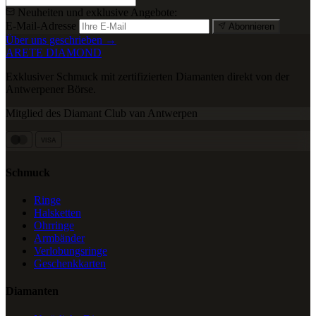
Neuheiten und exklusive Angebote:
E-Mail-Adresse
Abonnieren
Über uns geschrieben →
ARETE DIAMOND
Exklusiver Schmuck mit zertifizierten Diamanten direkt von der
Antwerpener Börse.
Mitglied des Diamant Club van Antwerpen
VISA
Schmuck
Ringe
Halsketten
Ohrringe
Armbänder
Verlobungsringe
Geschenkkarten
Diamanten