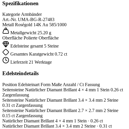
Spezifikationen
Kategorie
Armbänder
Art.-Nr.
UMA-BG-R-27483
Metall
Roségold 14K
Au 585/1000
Metallgewicht
25.20 g
Oberfläche
Polierte Oberfläche
Edelsteine gesamt
5 Steine
Gesamtes Karatgewicht
0.72 ct
Lieferzeit
21 Werktage
Edelsteindetails
Position
Edelsteinart
Form
Maße
Anzahl / Ct
Fassung
Seitensteine
Natürlicher Diamant
Brillant
4 × 4 mm
1 Stein
0.26 ct
Zargenfassung
Seitensteine
Natürlicher Diamant
Brillant
3.4 × 3.4 mm
2 Steine
0.31 ct
Zargenfassung
Seitensteine
Natürlicher Diamant
Brillant
2.7 × 2.7 mm
2 Steine
0.15 ct
Zargenfassung
Natürlicher Diamant
Brillant
4 × 4 mm
1 Stein
· 0.26 ct
Natürlicher Diamant
Brillant
3.4 × 3.4 mm
2 Steine
· 0.31 ct