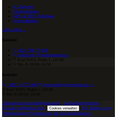
4C-Ratgeber
Diamantformen
GIA- & HRD-Zertifikate
Schmuckpflege
Alle Artikel →
Kontakt
+420 734 770 000
objednavky@aretediamond.cz
Kozí 916/5, Praha 1, 110 00
Mo–Fr 09:00–16:30
Kontakt
+420 734 770 000
objednavky@aretediamond.cz
Kozí 916/5, Praha 1, 110 00
Mo–Fr 09:00–16:30
Allgemeine Geschäftsbedingungen
|
Datenschutzerklärung
|
Cookies und Datenschutz
|
|
Der Betreiber der
Cookies verwalten
Website hat eine Vereinbarung mit dem tschechischen