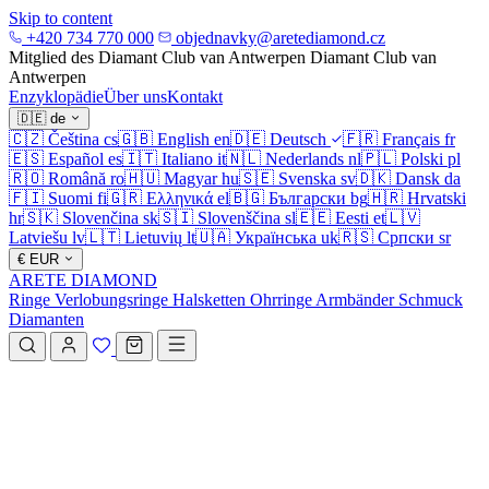
Skip to content
+420 734 770 000
objednavky@aretediamond.cz
Mitglied des Diamant Club van Antwerpen
Diamant Club van
Antwerpen
Enzyklopädie
Über uns
Kontakt
🇩🇪
de
🇨🇿
Čeština
cs
🇬🇧
English
en
🇩🇪
Deutsch
🇫🇷
Français
fr
🇪🇸
Español
es
🇮🇹
Italiano
it
🇳🇱
Nederlands
nl
🇵🇱
Polski
pl
🇷🇴
Română
ro
🇭🇺
Magyar
hu
🇸🇪
Svenska
sv
🇩🇰
Dansk
da
🇫🇮
Suomi
fi
🇬🇷
Ελληνικά
el
🇧🇬
Български
bg
🇭🇷
Hrvatski
hr
🇸🇰
Slovenčina
sk
🇸🇮
Slovenščina
sl
🇪🇪
Eesti
et
🇱🇻
Latviešu
lv
🇱🇹
Lietuvių
lt
🇺🇦
Українська
uk
🇷🇸
Српски
sr
€
EUR
ARETE DIAMOND
Ringe
Verlobungsringe
Halsketten
Ohrringe
Armbänder
Schmuck
Diamanten